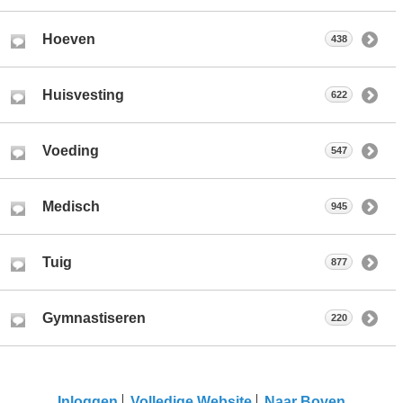
Hoeven
438
Huisvesting
622
Voeding
547
Medisch
945
Tuig
877
Gymnastiseren
220
Inloggen
Volledige Website
Naar Boven