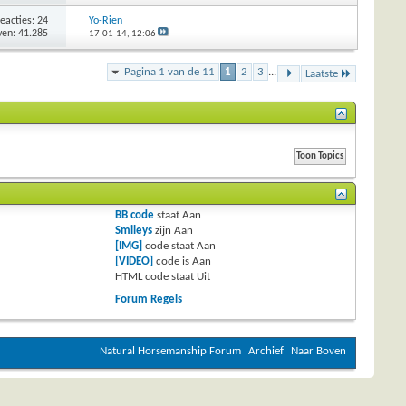
eacties: 24
Yo-Rien
en: 41.285
17-01-14,
12:06
Pagina 1 van de 11
1
2
3
...
Laatste
BB code
staat
Aan
Smileys
zijn
Aan
[IMG]
code staat
Aan
[VIDEO]
code is
Aan
HTML code staat
Uit
Forum Regels
Natural Horsemanship Forum
Archief
Naar Boven