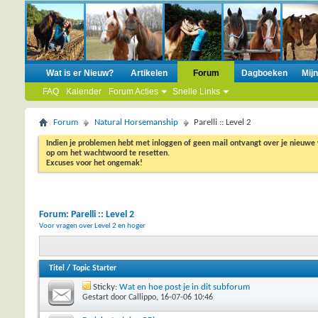
Wat is er Nieuw?
Artikelen
Forum
Dagboeken
Mij
FAQ
Kalender
Forum Acties
Snelle Links
Forum
Natural Horsemanship
Parelli :: Level 2
Indien je problemen hebt met inloggen of geen mail ontvangt over je nieuwe
op om het wachtwoord te resetten.
Excuses voor het ongemak!
Forum:
Parelli :: Level 2
Voor vragen over Level 2 en hoger
Titel
/
Topic Starter
Sticky:
Wat en hoe post je in dit subforum
Gestart door
Callippo
, 16-07-06 10:46