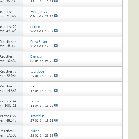
en: 25.703
11-11-14,
12:17
eacties: 11
Maritje1991
en: 21.077
02-11-14,
22:25
eacties: 20
dorine
en: 42.328
26-10-14,
10:52
Reacties: 4
FreyaSilver
en: 18.055
23-10-14,
17:53
Reacties: 4
Evenaar
en: 16.689
06-09-14,
21:26
Reacties: 7
tabitiboe
en: 22.984
29-06-14,
10:20
Reacties: 3
saar
en: 14.683
17-05-14,
10:10
eacties: 44
famke
n: 100.429
11-04-14,
13:26
eacties: 27
amethist
en: 48.547
27-02-14,
15:31
Reacties: 3
Marie
en: 17.538
25-02-14,
23:35