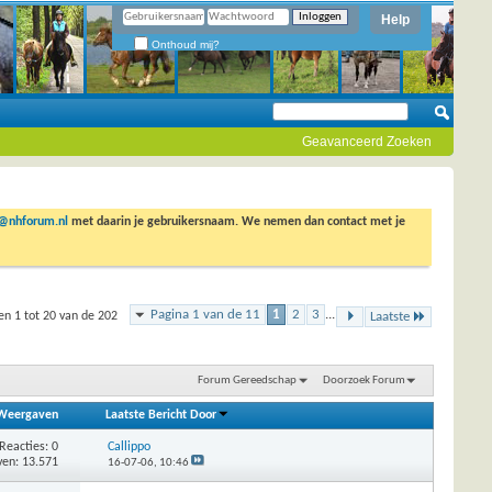
Help
Onthoud mij?
Geavanceerd Zoeken
o@nhforum.nl
met daarin je gebruikersnaam. We nemen dan contact met je
Pagina 1 van de 11
1
2
3
...
n 1 tot 20 van de 202
Laatste
Forum Gereedschap
Doorzoek Forum
Weergaven
Laatste Bericht Door
Reacties: 0
Callippo
en: 13.571
16-07-06,
10:46