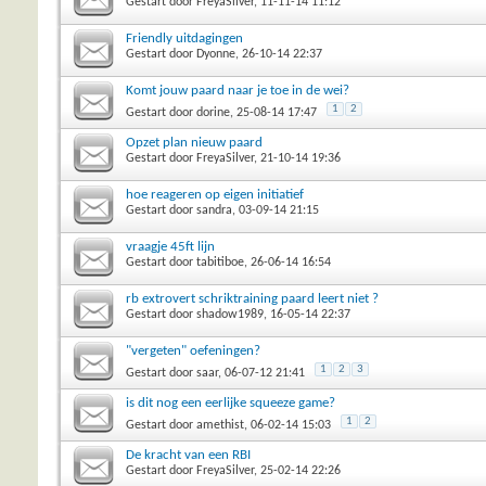
Gestart door
FreyaSilver
, 11-11-14 11:12
Friendly uitdagingen
Gestart door
Dyonne
, 26-10-14 22:37
Komt jouw paard naar je toe in de wei?
1
2
Gestart door
dorine
, 25-08-14 17:47
Opzet plan nieuw paard
Gestart door
FreyaSilver
, 21-10-14 19:36
hoe reageren op eigen initiatief
Gestart door
sandra
, 03-09-14 21:15
vraagje 45ft lijn
Gestart door
tabitiboe
, 26-06-14 16:54
rb extrovert schriktraining paard leert niet ?
Gestart door
shadow1989
, 16-05-14 22:37
"vergeten" oefeningen?
1
2
3
Gestart door
saar
, 06-07-12 21:41
is dit nog een eerlijke squeeze game?
1
2
Gestart door
amethist
, 06-02-14 15:03
De kracht van een RBI
Gestart door
FreyaSilver
, 25-02-14 22:26