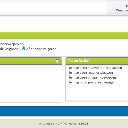
R
Weergav
onderwerpen op...
de Volgorde
Aflopende Volgorde
Forum Rechten
Je
mag geen
nieuwe topics plaatsen
Je
mag geen
reacties plaatsen
Je
mag geen
bijlagen toevoegen
Je
mag
jouw posts
niet
wijzigen
Alle tijden zijn GMT +2. Het is nu
10:08
.