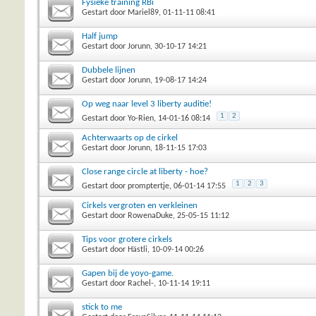
Fysieke training RBi
Gestart door
Mariel89
, 01-11-11 08:41
Half jump
Gestart door
Jorunn
, 30-10-17 14:21
Dubbele lijnen
Gestart door
Jorunn
, 19-08-17 14:24
Op weg naar level 3 liberty auditie!
1
2
Gestart door
Yo-Rien
, 14-01-16 08:14
Achterwaarts op de cirkel
Gestart door
Jorunn
, 18-11-15 17:03
Close range circle at liberty - hoe?
1
2
3
Gestart door
promptertje
, 06-01-14 17:55
Cirkels vergroten en verkleinen
Gestart door
RowenaDuke
, 25-05-15 11:12
Tips voor grotere cirkels
Gestart door
Hästli
, 10-09-14 00:26
Gapen bij de yoyo-game.
Gestart door
Rachel-
, 10-11-14 19:11
stick to me