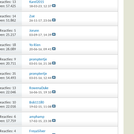
eacties: 13
Karel2015
en: 57.425
18-03-23,
12:37
eacties: 14
Zoë
en: 51.862
26-11-17,
23:06
Reacties: 5
Jorunn
en: 25.217
03-09-17,
14:39
eacties: 18
Yo-Rien
en: 26.089
20-06-16,
09:41
Reacties: 9
promptertje
en: 20.711
03-01-16,
21:38
eacties: 35
promptertje
en: 54.493
03-01-16,
12:44
eacties: 13
RowenaDuke
en: 22.046
16-06-15,
19:10
eacties: 10
Bob11180
en: 22.016
19-02-15,
11:08
Reacties: 6
amphamp
en: 17.759
17-02-15,
23:38
Reacties: 4
FreyaSilver