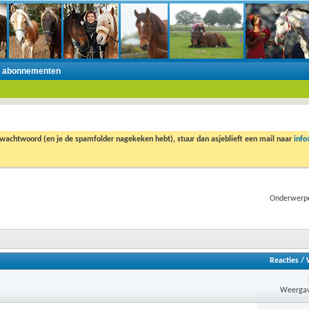
n abonnementen
 wachtwoord (en je de spamfolder nagekeken hebt), stuur dan asjeblieft een mail naar
inf
Onderwerpe
Reacties
/
Weergav