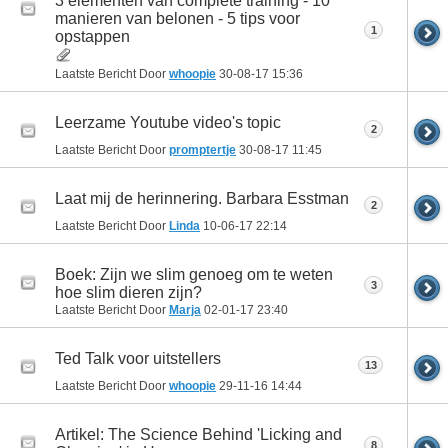
3 elementen van complete training - 10
manieren van belonen - 5 tips voor
1
opstappen
Laatste Bericht Door
whoopie
30-08-17
15:36
Leerzame Youtube video's topic
2
Laatste Bericht Door
promptertje
30-08-17
11:45
Laat mij de herinnering. Barbara Esstman
2
Laatste Bericht Door
Linda
10-06-17
22:14
Boek: Zijn we slim genoeg om te weten
3
hoe slim dieren zijn?
Laatste Bericht Door
Marja
02-01-17
23:40
Ted Talk voor uitstellers
13
Laatste Bericht Door
whoopie
29-11-16
14:44
Artikel: The Science Behind 'Licking and
8