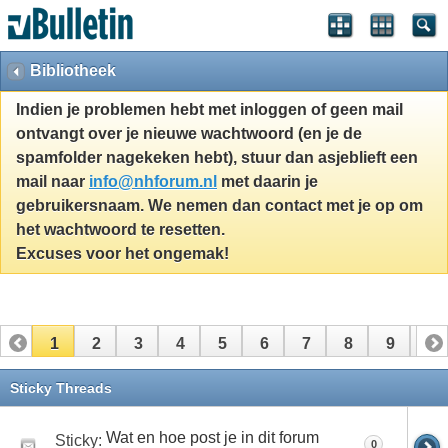
Bibliotheek
Indien je problemen hebt met inloggen of geen mail
ontvangt over je nieuwe wachtwoord (en je de
spamfolder nagekeken hebt), stuur dan asjeblieft een
mail naar
info@nhforum.nl
met daarin je
gebruikersnaam. We nemen dan contact met je op om
het wachtwoord te resetten.
Excuses voor het ongemak!
1
2
3
4
5
6
7
8
9
10
11
12
13
14
15
16
Sticky Threads
Wat en hoe post je in dit forum
Sticky:
0