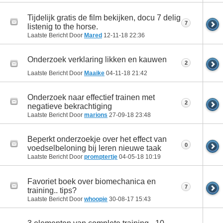
Tijdelijk gratis de film bekijken, docu 7 delig
7
listenig to the horse.
Laatste Bericht Door
Mared
12-11-18
22:36
Onderzoek verklaring likken en kauwen
2
Laatste Bericht Door
Maaike
04-11-18
21:42
Onderzoek naar effectief trainen met
2
negatieve bekrachtiging
Laatste Bericht Door
marions
27-09-18
23:48
Beperkt onderzoekje over het effect van
0
voedselbeloning bij leren nieuwe taak
Laatste Bericht Door
promptertje
04-05-18
10:19
Favoriet boek over biomechanica en
7
training.. tips?
Laatste Bericht Door
whoopie
30-08-17
15:43