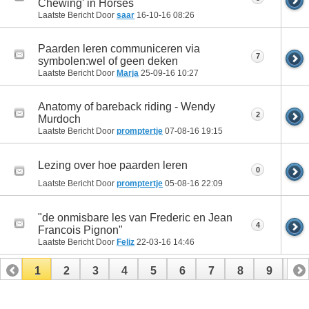
Chewing' in Horses
Laatste Bericht Door
saar
16-10-16
08:26
Paarden leren communiceren via
7
symbolen:wel of geen deken
Laatste Bericht Door
Marja
25-09-16
10:27
Anatomy of bareback riding - Wendy
2
Murdoch
Laatste Bericht Door
promptertje
07-08-16
19:15
Lezing over hoe paarden leren
0
Laatste Bericht Door
promptertje
05-08-16
22:09
"de onmisbare les van Frederic en Jean
4
Francois Pignon"
Laatste Bericht Door
Feliz
22-03-16
14:46
1
2
3
4
5
6
7
8
9
10
11
12
13
14
15
16