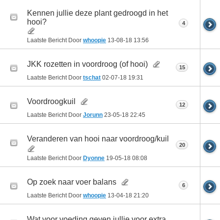
Kennen jullie deze plant gedroogd in het
hooi?
4
Laatste Bericht Door
whoopie
13-08-18
13:56
JKK rozetten in voordroog (of hooi)
15
Laatste Bericht Door
tschat
02-07-18
19:31
Voordroogkuil
12
Laatste Bericht Door
Jorunn
23-05-18
22:45
Veranderen van hooi naar voordroog/kuil
20
Laatste Bericht Door
Dyonne
19-05-18
08:08
Op zoek naar voer balans
6
Laatste Bericht Door
whoopie
13-04-18
21:20
Wat voor voeding geven jullie voor extra