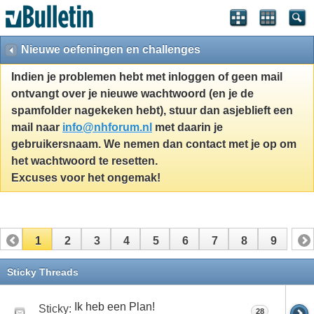
Nieuwe oefeningen en challenges
Indien je problemen hebt met inloggen of geen mail
ontvangt over je nieuwe wachtwoord (en je de
spamfolder nagekeken hebt), stuur dan asjeblieft een
mail naar
info@nhforum.nl
met daarin je
gebruikersnaam. We nemen dan contact met je op om
het wachtwoord te resetten.
Excuses voor het ongemak!
1
2
3
4
5
6
7
8
9
Sticky Threads
Ik heb een Plan!
Sticky:
28