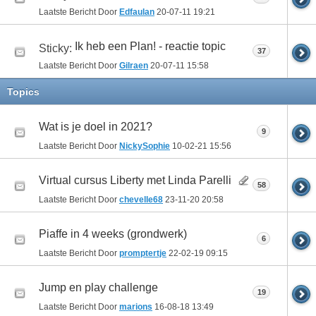
Laatste Bericht Door
Edfaulan
20-07-11
19:21
Ik heb een Plan! - reactie topic
Sticky:
37
Laatste Bericht Door
Gilraen
20-07-11
15:58
Topics
Wat is je doel in 2021?
9
Laatste Bericht Door
NickySophie
10-02-21
15:56
Virtual cursus Liberty met Linda Parelli
58
Laatste Bericht Door
chevelle68
23-11-20
20:58
Piaffe in 4 weeks (grondwerk)
6
Laatste Bericht Door
promptertje
22-02-19
09:15
Jump en play challenge
19
Laatste Bericht Door
marions
16-08-18
13:49