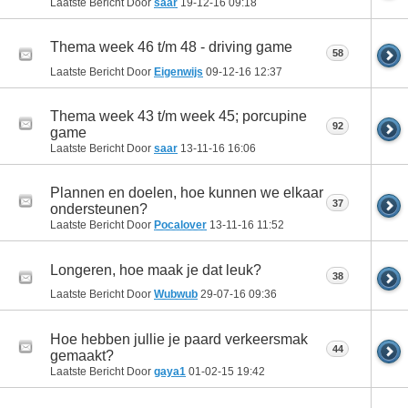
Laatste Bericht Door
saar
19-12-16
09:18
Thema week 46 t/m 48 - driving game
58
Laatste Bericht Door
Eigenwijs
09-12-16
12:37
Thema week 43 t/m week 45; porcupine
92
game
Laatste Bericht Door
saar
13-11-16
16:06
Plannen en doelen, hoe kunnen we elkaar
37
ondersteunen?
Laatste Bericht Door
Pocalover
13-11-16
11:52
Longeren, hoe maak je dat leuk?
38
Laatste Bericht Door
Wubwub
29-07-16
09:36
Hoe hebben jullie je paard verkeersmak
44
gemaakt?
Laatste Bericht Door
gaya1
01-02-15
19:42