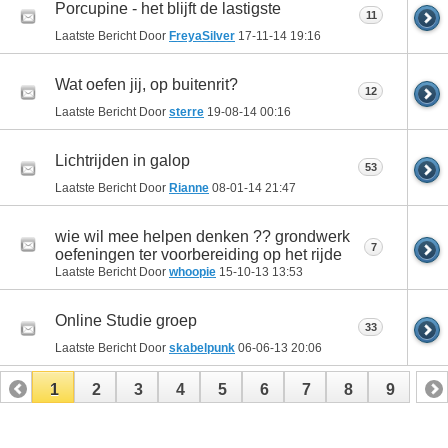
Porcupine - het blijft de lastigste
11
Laatste Bericht Door
FreyaSilver
17-11-14
19:16
Wat oefen jij, op buitenrit?
12
Laatste Bericht Door
sterre
19-08-14
00:16
Lichtrijden in galop
53
Laatste Bericht Door
Rianne
08-01-14
21:47
wie wil mee helpen denken ?? grondwerk
7
oefeningen ter voorbereiding op het rijde
Laatste Bericht Door
whoopie
15-10-13
13:53
Online Studie groep
33
Laatste Bericht Door
skabelpunk
06-06-13
20:06
1
2
3
4
5
6
7
8
9