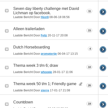
Seven day liberty challenge met David
11
Lichman op facebook.
Laatste Bericht Door
Hästli
08-06-18
06:56
Alleen trailerladen
15
Laatste Bericht Door
Feliz
20-11-17
20:08
Dutch Horseboarding
4
Laatste Bericht Door
promptertje
06-04-17
13:15
Thema week 3 t/m 6; draw
10
Laatste Bericht Door
whoopie
28-01-17
11:06
Thema week 50 t/m 1; Friendly game
26
Laatste Bericht Door
sterre
17-01-17
21:08
Countdown
19