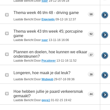
Laatste Bericht Door
saar
19-12-16
09:18
Thema week 46 t/m 48 - driving game
58
Laatste Bericht Door
Eigenwijs
09-12-16
12:37
Thema week 43 t/m week 45; porcupine
92
game
Laatste Bericht Door
saar
13-11-16
16:06
Plannen en doelen, hoe kunnen we elkaar
37
ondersteunen?
Laatste Bericht Door
Pocalover
13-11-16
11:52
Longeren, hoe maak je dat leuk?
38
Laatste Bericht Door
Wubwub
29-07-16
09:36
Hoe hebben jullie je paard verkeersmak
44
gemaakt?
Laatste Bericht Door
gaya1
01-02-15
19:42