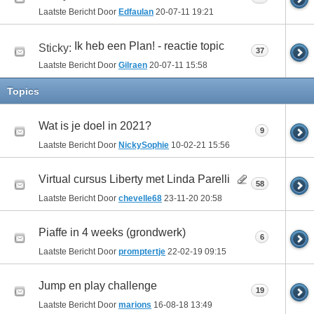
Laatste Bericht Door
Edfaulan
20-07-11
19:21
Ik heb een Plan! - reactie topic
Sticky:
37
Laatste Bericht Door
Gilraen
20-07-11
15:58
Topics
Wat is je doel in 2021?
9
Laatste Bericht Door
NickySophie
10-02-21
15:56
Virtual cursus Liberty met Linda Parelli
58
Laatste Bericht Door
chevelle68
23-11-20
20:58
Piaffe in 4 weeks (grondwerk)
6
Laatste Bericht Door
promptertje
22-02-19
09:15
Jump en play challenge
19
Laatste Bericht Door
marions
16-08-18
13:49