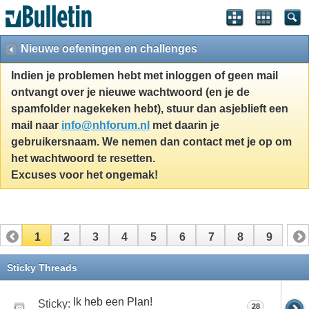
Nieuwe oefeningen en challenges
Indien je problemen hebt met inloggen of geen mail
ontvangt over je nieuwe wachtwoord (en je de
spamfolder nagekeken hebt), stuur dan asjeblieft een
mail naar
info@nhforum.nl
met daarin je
gebruikersnaam. We nemen dan contact met je op om
het wachtwoord te resetten.
Excuses voor het ongemak!
1
2
3
4
5
6
7
8
9
Sticky Threads
Ik heb een Plan!
Sticky:
28