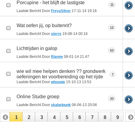
Porcupine - het blijft de lastigste
11
Laatste Bericht Door
FreyaSilver
17-11-14
19:16
Wat oefen jij, op buitenrit?
12
Laatste Bericht Door
sterre
19-08-14
00:16
Lichtrijden in galop
53
Laatste Bericht Door
Rianne
08-01-14
21:47
wie wil mee helpen denken ?? grondwerk
7
oefeningen ter voorbereiding op het rijde
Laatste Bericht Door
whoopie
15-10-13
13:53
Online Studie groep
33
Laatste Bericht Door
skabelpunk
06-06-13
20:06
1
2
3
4
5
6
7
8
9