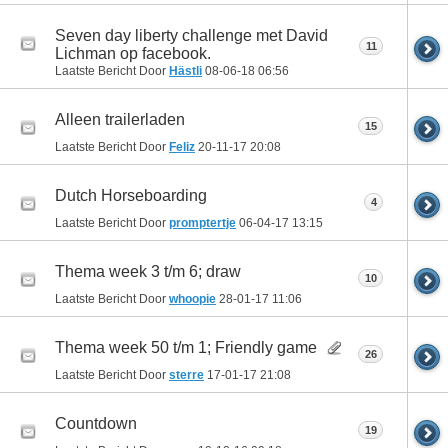
Seven day liberty challenge met David
11
Lichman op facebook.
Laatste Bericht Door
Hästli
08-06-18
06:56
Alleen trailerladen
15
Laatste Bericht Door
Feliz
20-11-17
20:08
Dutch Horseboarding
4
Laatste Bericht Door
promptertje
06-04-17
13:15
Thema week 3 t/m 6; draw
10
Laatste Bericht Door
whoopie
28-01-17
11:06
Thema week 50 t/m 1; Friendly game
26
Laatste Bericht Door
sterre
17-01-17
21:08
Countdown
19