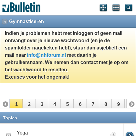
Gymnastiseren
Indien je problemen hebt met inloggen of geen mail
ontvangt over je nieuwe wachtwoord (en je de
spamfolder nagekeken hebt), stuur dan asjeblieft een
mail naar
info@nhforum.nl
met daarin je
gebruikersnaam. We nemen dan contact met je op om
het wachtwoord te resetten.
Excuses voor het ongemak!
1
2
3
4
5
6
7
8
9
10
11
Topics
Yoga
5