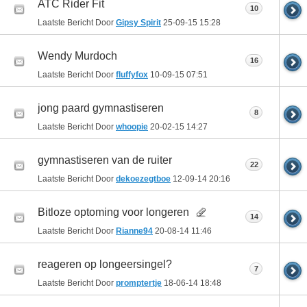
ATC Rider Fit
10
Laatste Bericht Door
Gipsy Spirit
25-09-15
15:28
Wendy Murdoch
16
Laatste Bericht Door
fluffyfox
10-09-15
07:51
jong paard gymnastiseren
8
Laatste Bericht Door
whoopie
20-02-15
14:27
gymnastiseren van de ruiter
22
Laatste Bericht Door
dekoezegtboe
12-09-14
20:16
Bitloze optoming voor longeren
14
Laatste Bericht Door
Rianne94
20-08-14
11:46
reageren op longeersingel?
7
Laatste Bericht Door
promptertje
18-06-14
18:48