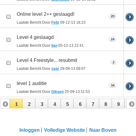
Online level 2++ geslaagd!
20
Laatste Bericht Door
Feliz
09-12-13
18:23
Level 4 geslaagd
24
Laatste Bericht Door
lian
05-12-13
22:41
Level 4 Freestyle... resubmit
2
Laatste Bericht Door
saar
29-09-13
09:07
level 1 auditie
34
Laatste Bericht Door
Gilraen
25-09-13
11:53
1
2
3
4
5
6
7
8
9
10
11
Inloggen
Volledige Website
Naar Boven