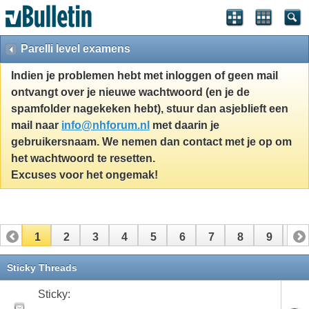
Parelli level examens
Indien je problemen hebt met inloggen of geen mail
ontvangt over je nieuwe wachtwoord (en je de
spamfolder nagekeken hebt), stuur dan asjeblieft een
mail naar
info@nhforum.nl
met daarin je
gebruikersnaam. We nemen dan contact met je op om
het wachtwoord te resetten.
Excuses voor het ongemak!
1
2
3
4
5
6
7
8
9
10
11
Sticky Threads
Sticky: