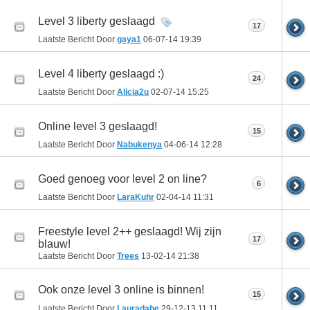
Level 3 liberty geslaagd
17
Laatste Bericht Door
gaya1
06-07-14
19:39
Level 4 liberty geslaagd :)
24
Laatste Bericht Door
Alicia2u
02-07-14
15:25
Online level 3 geslaagd!
15
Laatste Bericht Door
Nabukenya
04-06-14
12:28
Goed genoeg voor level 2 on line?
6
Laatste Bericht Door
LaraKuhr
02-04-14
11:31
Freestyle level 2++ geslaagd! Wij zijn
17
blauw!
Laatste Bericht Door
Trees
13-02-14
21:38
Ook onze level 3 online is binnen!
15
Laatste Bericht Door
Lauradabe
29-12-13
11:11