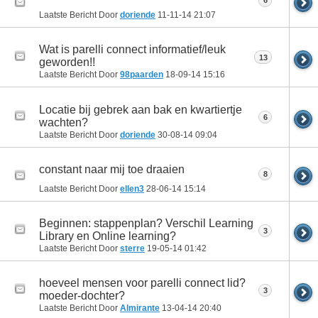
6
Laatste Bericht Door
doriende
11-11-14
21:07
Wat is parelli connect informatief/leuk
13
geworden!!
Laatste Bericht Door
98paarden
18-09-14
15:16
Locatie bij gebrek aan bak en kwartiertje
6
wachten?
Laatste Bericht Door
doriende
30-08-14
09:04
constant naar mij toe draaien
8
Laatste Bericht Door
ellen3
28-06-14
15:14
Beginnen: stappenplan? Verschil Learning
3
Library en Online learning?
Laatste Bericht Door
sterre
19-05-14
01:42
hoeveel mensen voor parelli connect lid?
3
moeder-dochter?
Laatste Bericht Door
Almirante
13-04-14
20:40