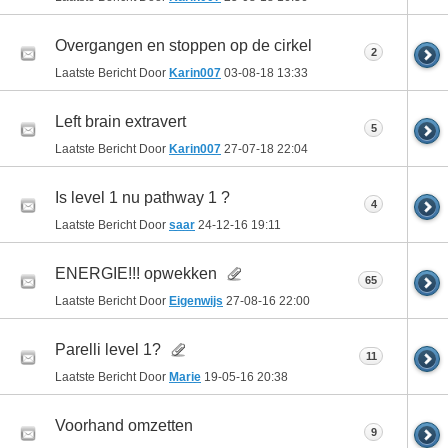
Overgangen en stoppen op de cirkel
2
Laatste Bericht Door
Karin007
03-08-18
13:33
Left brain extravert
5
Laatste Bericht Door
Karin007
27-07-18
22:04
Is level 1 nu pathway 1 ?
4
Laatste Bericht Door
saar
24-12-16
19:11
ENERGIE!!! opwekken
65
Laatste Bericht Door
Eigenwijs
27-08-16
22:00
Parelli level 1?
11
Laatste Bericht Door
Marie
19-05-16
20:38
Voorhand omzetten
9