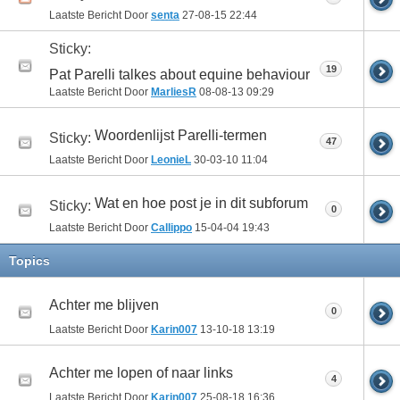
Laatste Bericht Door
senta
27-08-15
22:44
Sticky:
19
Pat Parelli talkes about equine behaviour
Laatste Bericht Door
MarliesR
08-08-13
09:29
Woordenlijst Parelli-termen
Sticky:
47
Laatste Bericht Door
LeonieL
30-03-10
11:04
Wat en hoe post je in dit subforum
Sticky:
0
Laatste Bericht Door
Callippo
15-04-04
19:43
Topics
Achter me blijven
0
Laatste Bericht Door
Karin007
13-10-18
13:19
Achter me lopen of naar links
4
Laatste Bericht Door
Karin007
25-08-18
16:36