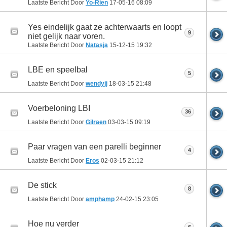
Laatste Bericht Door
Yo-Rien
17-05-16
08:09
Yes eindelijk gaat ze achterwaarts en loopt
9
niet gelijk naar voren.
Laatste Bericht Door
Natasja
15-12-15
19:32
LBE en speelbal
5
Laatste Bericht Door
wendyjj
18-03-15
21:48
Voerbeloning LBI
36
Laatste Bericht Door
Gilraen
03-03-15
09:19
Paar vragen van een parelli beginner
4
Laatste Bericht Door
Eros
02-03-15
21:12
De stick
8
Laatste Bericht Door
amphamp
24-02-15
23:05
Hoe nu verder