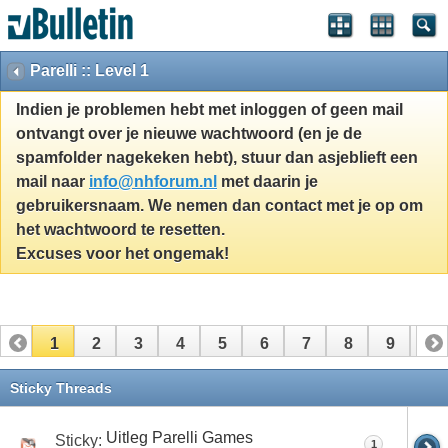
Parelli :: Level 1
Indien je problemen hebt met inloggen of geen mail
ontvangt over je nieuwe wachtwoord (en je de
spamfolder nagekeken hebt), stuur dan asjeblieft een
mail naar
info@nhforum.nl
met daarin je
gebruikersnaam. We nemen dan contact met je op om
het wachtwoord te resetten.
Excuses voor het ongemak!
1
2
3
4
5
6
7
8
9
10
11
12
13
14
15
16
17
Sticky Threads
Uitleg Parelli Games
Sticky:
1