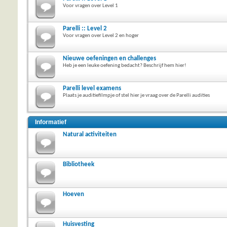
Voor vragen over Level 1
Parelli :: Level 2
Voor vragen over Level 2 en hoger
Nieuwe oefeningen en challenges
Heb je een leuke oefening bedacht? Beschrijf hem hier!
Parelli level examens
Plaats je auditiefilmpje of stel hier je vraag over de Parelli audities
Informatief
Natural activiteiten
Bibliotheek
Hoeven
Huisvesting