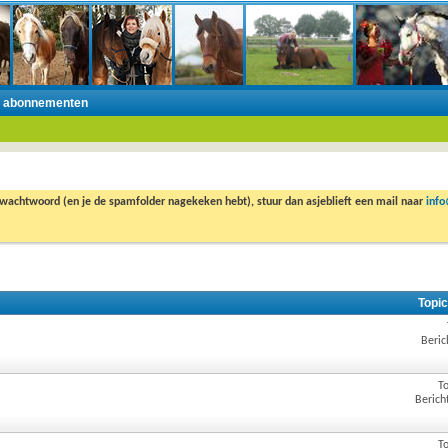
n abonnementen
 wachtwoord (en je de spamfolder nagekeken hebt), stuur dan asjeblieft een mail naar
inf
Topic
Beric
To
Berich
To