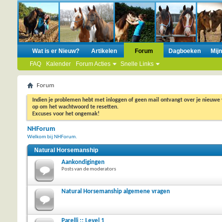
Wat is er Nieuw?
Artikelen
Forum
Dagboeken
Mij
FAQ
Kalender
Forum Acties
Snelle Links
Forum
Indien je problemen hebt met inloggen of geen mail ontvangt over je nieuwe
op om het wachtwoord te resetten.
Excuses voor het ongemak!
NHForum
Welkom bij NHForum.
Natural Horsemanship
Aankondigingen
Posts van de moderators
Natural Horsemanship algemene vragen
Parelli :: Level 1