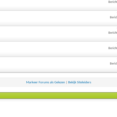
Berich
Beric
Berich
Berich
Beric
Markeer Forums als Gelezen
|
Bekijk Siteleiders