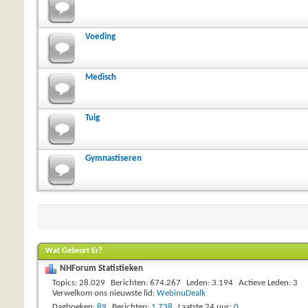
Voeding
Medisch
Tuig
Gymnastiseren
Wat Gebeurt Er?
NHForum Statistieken
Topics
28.029
Berichten
674.267
Leden
3.194
Actieve Leden
3
Verwelkom ons nieuwste lid:
WebinuDealk
Dagboeken
89
Berichten
1.738
Laatste 24 uur
0