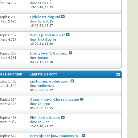
ten: 14.752
door
Karin007
13-10-18,
13:19
Topics: 203
Fysieke training RBi
hten: 2.696
door
Karel2015
18-03-23,
12:37
Topics: 182
Wat is je doel in 2021?
hten: 4.719
door
NickySophie
10-02-21,
15:56
Topics: 208
Liberty level 3, Gard en...
hten: 4.361
door
Jorunn
03-09-17,
14:48
s / Berichten
Laatste Bericht
pics: 1.408
jaartraining kruiden voor...
ten: 31.544
door
Antheman
05-10-22,
08:19
Topics: 314
Gezocht: beyond horse massage
hten: 3.333
door
Callippo
05-04-22,
17:15
Topics: 438
Elektrisch bekappen
hten: 7.082
door
Yo-Rien
15-11-18,
21:12
Topics: 622
Bezoekje aan jouw paardenplek...