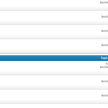
Berich
Beric
Beric
Beric
Topic
To
Berich
Beric
Beric