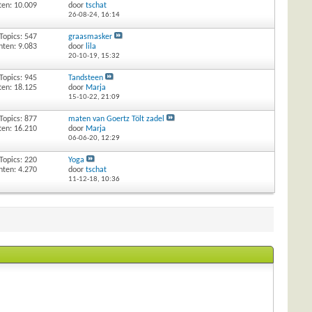
ten: 10.009
door
tschat
26-08-24,
16:14
Topics: 547
graasmasker
hten: 9.083
door
lila
20-10-19,
15:32
Topics: 945
Tandsteen
ten: 18.125
door
Marja
15-10-22,
21:09
Topics: 877
maten van Goertz Tölt zadel
ten: 16.210
door
Marja
06-06-20,
12:29
Topics: 220
Yoga
hten: 4.270
door
tschat
11-12-18,
10:36