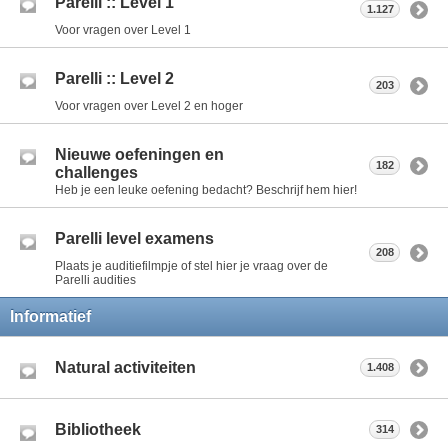
Parelli :: Level 1
1.127
Voor vragen over Level 1
Parelli :: Level 2
203
Voor vragen over Level 2 en hoger
Nieuwe oefeningen en
182
challenges
Heb je een leuke oefening bedacht? Beschrijf hem hier!
Parelli level examens
208
Plaats je auditiefilmpje of stel hier je vraag over de
Parelli audities
Informatief
Natural activiteiten
1.408
Bibliotheek
314