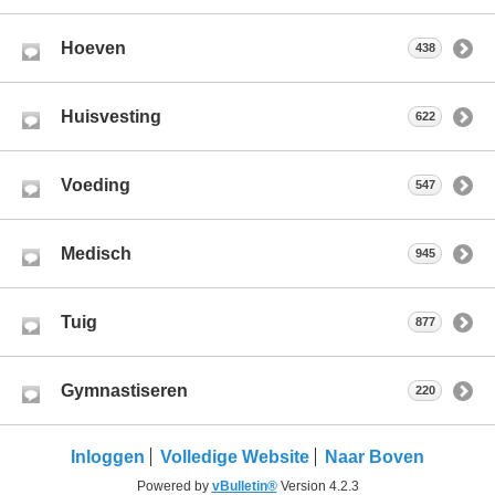
Hoeven
438
Huisvesting
622
Voeding
547
Medisch
945
Tuig
877
Gymnastiseren
220
Inloggen
Volledige Website
Naar Boven
Powered by
vBulletin®
Version 4.2.3