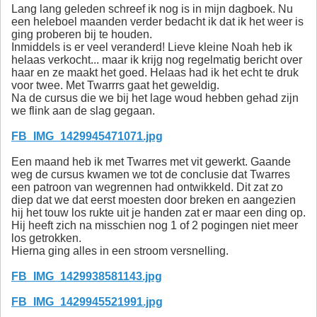
Lang lang geleden schreef ik nog is in mijn dagboek. Nu
een heleboel maanden verder bedacht ik dat ik het weer is
ging proberen bij te houden.
Inmiddels is er veel veranderd! Lieve kleine Noah heb ik
helaas verkocht... maar ik krijg nog regelmatig bericht over
haar en ze maakt het goed. Helaas had ik het echt te druk
voor twee. Met Twarrrs gaat het geweldig.
Na de cursus die we bij het lage woud hebben gehad zijn
we flink aan de slag gegaan.
FB_IMG_1429945471071.jpg
Een maand heb ik met Twarres met vit gewerkt. Gaande
weg de cursus kwamen we tot de conclusie dat Twarres
een patroon van wegrennen had ontwikkeld. Dit zat zo
diep dat we dat eerst moesten door breken en aangezien
hij het touw los rukte uit je handen zat er maar een ding op.
Hij heeft zich na misschien nog 1 of 2 pogingen niet meer
los getrokken.
Hierna ging alles in een stroom versnelling.
FB_IMG_1429938581143.jpg
FB_IMG_1429945521991.jpg