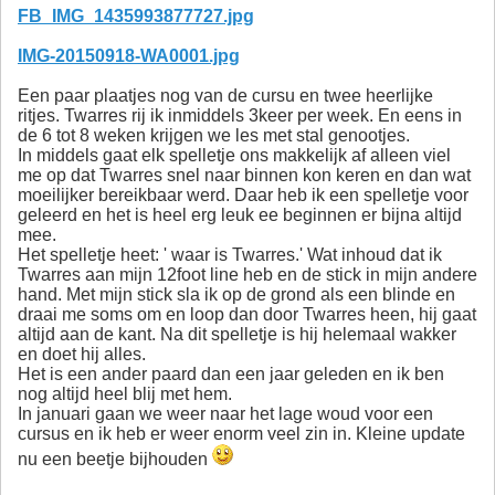
FB_IMG_1435993877727.jpg
IMG-20150918-WA0001.jpg
Een paar plaatjes nog van de cursu en twee heerlijke
ritjes. Twarres rij ik inmiddels 3keer per week. En eens in
de 6 tot 8 weken krijgen we les met stal genootjes.
In middels gaat elk spelletje ons makkelijk af alleen viel
me op dat Twarres snel naar binnen kon keren en dan wat
moeilijker bereikbaar werd. Daar heb ik een spelletje voor
geleerd en het is heel erg leuk ee beginnen er bijna altijd
mee.
Het spelletje heet: ' waar is Twarres.' Wat inhoud dat ik
Twarres aan mijn 12foot line heb en de stick in mijn andere
hand. Met mijn stick sla ik op de grond als een blinde en
draai me soms om en loop dan door Twarres heen, hij gaat
altijd aan de kant. Na dit spelletje is hij helemaal wakker
en doet hij alles.
Het is een ander paard dan een jaar geleden en ik ben
nog altijd heel blij met hem.
In januari gaan we weer naar het lage woud voor een
cursus en ik heb er weer enorm veel zin in. Kleine update
nu een beetje bijhouden