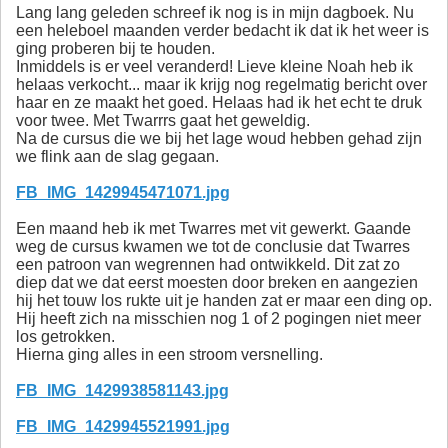
Lang lang geleden schreef ik nog is in mijn dagboek. Nu
een heleboel maanden verder bedacht ik dat ik het weer is
ging proberen bij te houden.
Inmiddels is er veel veranderd! Lieve kleine Noah heb ik
helaas verkocht... maar ik krijg nog regelmatig bericht over
haar en ze maakt het goed. Helaas had ik het echt te druk
voor twee. Met Twarrrs gaat het geweldig.
Na de cursus die we bij het lage woud hebben gehad zijn
we flink aan de slag gegaan.
FB_IMG_1429945471071.jpg
Een maand heb ik met Twarres met vit gewerkt. Gaande
weg de cursus kwamen we tot de conclusie dat Twarres
een patroon van wegrennen had ontwikkeld. Dit zat zo
diep dat we dat eerst moesten door breken en aangezien
hij het touw los rukte uit je handen zat er maar een ding op.
Hij heeft zich na misschien nog 1 of 2 pogingen niet meer
los getrokken.
Hierna ging alles in een stroom versnelling.
FB_IMG_1429938581143.jpg
FB_IMG_1429945521991.jpg