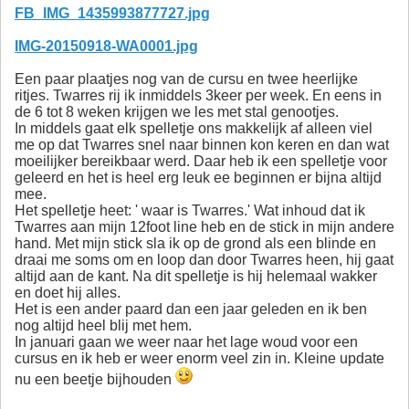
FB_IMG_1435993877727.jpg
IMG-20150918-WA0001.jpg
Een paar plaatjes nog van de cursu en twee heerlijke
ritjes. Twarres rij ik inmiddels 3keer per week. En eens in
de 6 tot 8 weken krijgen we les met stal genootjes.
In middels gaat elk spelletje ons makkelijk af alleen viel
me op dat Twarres snel naar binnen kon keren en dan wat
moeilijker bereikbaar werd. Daar heb ik een spelletje voor
geleerd en het is heel erg leuk ee beginnen er bijna altijd
mee.
Het spelletje heet: ' waar is Twarres.' Wat inhoud dat ik
Twarres aan mijn 12foot line heb en de stick in mijn andere
hand. Met mijn stick sla ik op de grond als een blinde en
draai me soms om en loop dan door Twarres heen, hij gaat
altijd aan de kant. Na dit spelletje is hij helemaal wakker
en doet hij alles.
Het is een ander paard dan een jaar geleden en ik ben
nog altijd heel blij met hem.
In januari gaan we weer naar het lage woud voor een
cursus en ik heb er weer enorm veel zin in. Kleine update
nu een beetje bijhouden