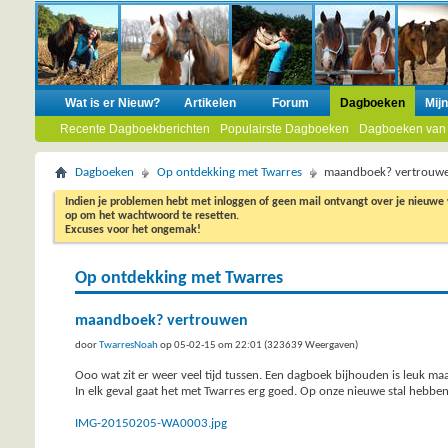
Wat is er Nieuw?
Artikelen
Forum
Dagboeken
Mij
Recente Dagboekberichten
Populairste Dagboeken
Dagboeken van
Dagboeken
Op ontdekking met Twarres
maandboek? vertrouw
Indien je problemen hebt met inloggen of geen mail ontvangt over je nieuwe
op om het wachtwoord te resetten.
Excuses voor het ongemak!
Op ontdekking met Twarres
maandboek? vertrouwen
door
TwarresNoah
op 05-02-15 om 22:01 (323639 Weergaven)
Ooo wat zit er weer veel tijd tussen. Een dagboek bijhouden is leuk m
In elk geval gaat het met Twarres erg goed. Op onze nieuwe stal hebb
IMG-20150205-WA0003.jpg