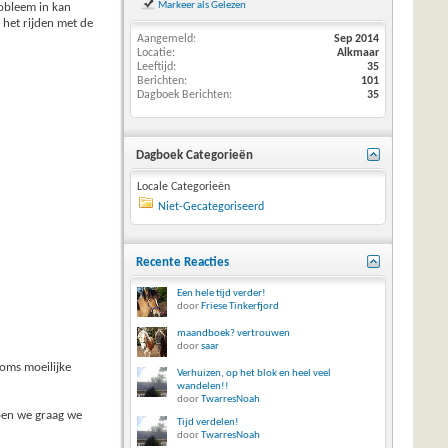
Markeer als Gelezen
robleem in kan
 het rijden met de
Aangemeld
Sep 2014
Locatie
Alkmaar
Leeftijd
35
Berichten
101
Dagboek Berichten
35
Dagboek Categorieën
Locale Categorieën
Niet-Gecategoriseerd
Recente Reacties
Een hele tijd verder!
door
Friese Tinkerfjord
maandboek? vertrouwen
door
saar
soms moeilijke
Verhuizen, op het blok en heel veel
wandelen!!
door
TwarresNoah
doen we graag we
Tijd verdelen!
door
TwarresNoah