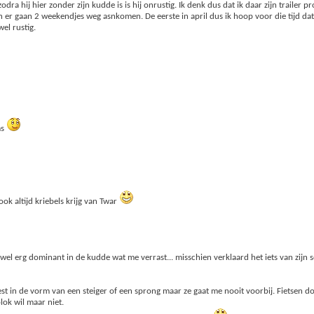
a hij hier zonder zijn kudde is is hij onrustig. Ik denk dus dat ik daar zijn trailer p
n er gaan 2 weekendjes weg asnkomen. De eerste in april dus ik hoop voor die tijd dat
el rustig.
ms
ook altijd kriebels krijg van Twar
t wel erg dominant in de kudde wat me verrast... misschien verklaard het iets van zijn 
est in de vorm van een steiger of een sprong maar ze gaat me nooit voorbij. Fietsen 
ok wil maar niet.