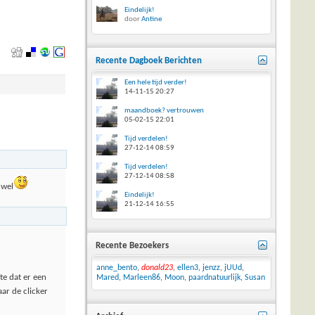
Eindelijk!
door
Antine
Recente Dagboek Berichten
Een hele tijd verder!
14-11-15
20:27
maandboek? vertrouwen
05-02-15
22:01
Tijd verdelen!
27-12-14
08:59
Tijd verdelen!
27-12-14
08:58
 wel
Eindelijk!
21-12-14
16:55
Recente Bezoekers
anne_bento
,
donald23
,
ellen3
,
jenzz
,
jUUd
,
te dat er een
Mared
,
Marleen86
,
Moon
,
paardnatuurlijk
,
Susan
ar de clicker