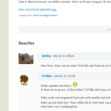
Ook in liberty kunnen we lekker werken. Het is echt een moppie. Ik hoe
IMG-20150120-WA0005.jpg
Categorieën
Niet-Gecategoriseerd
«
Reacties
Antine
-
06-02-15
08:01
Hey Floor, daar was je weer! Wat fijn dat Twarres en N
Yo-Rien
-
06-02-15
10:30
leuke update met foto's
Is Twarres zo groot, of jij zo klein? Of lijkt dat maar zo
Mijn oude verzorgpaard had ook veel moeite met het bl
been op dat blok kon. Toen wilde hij er niet meer van
niet meer voor nodig gehad.