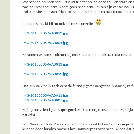
We hebben ook een schuurtje waar het hooi en onze spullen staan en zodr
zoeken. Want squeeze is echt geen probleem... alleen zijn echter wel. E
trailer rustig kan gaan. Maar misschien is hij met een paard naast hem w
Inmiddels maakt hij nu ook kleine sprongetjes
IMG-20150205-WA0012.jpg
IMG-20150205-WA0004.jpg
En komen we steeds dichter bij met staan op het blok. Dat lukt ons so
IMG-20150205-WA0013.jpg
IMG-20150205-WA0019.jpg
Het leukste vind ik toch echt de friendly game aangezien ik daarbij zelf 
IMG-20150205-WA0011.jpg
IMG-20150205-WA0007.jpg
Mijn grote vriend gaat super goed en ik ben erg trots op hem. Hij blijk
karakter.
Met Noah kan ik de 7 zeeën bezeilen. Soms gaat het met een klein prot
kunnen door banden hoepels heel soms ergens over heen. Alleen dat bl