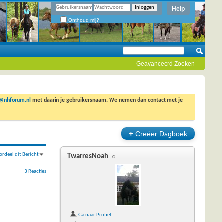
Help
Onthoud mij?
Geavanceerd Zoeken
o@nhforum.nl
met daarin je gebruikersnaam. We nemen dan contact met je
+
Creëer Dagboek
ordeel dit Bericht
TwarresNoah
3 Reacties
Ga naar Profiel