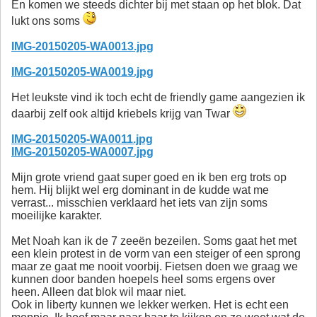
En komen we steeds dichter bij met staan op het blok. Dat
lukt ons soms
IMG-20150205-WA0013.jpg
IMG-20150205-WA0019.jpg
Het leukste vind ik toch echt de friendly game aangezien ik
daarbij zelf ook altijd kriebels krijg van Twar
IMG-20150205-WA0011.jpg
IMG-20150205-WA0007.jpg
Mijn grote vriend gaat super goed en ik ben erg trots op
hem. Hij blijkt wel erg dominant in de kudde wat me
verrast... misschien verklaard het iets van zijn soms
moeilijke karakter.
Met Noah kan ik de 7 zeeën bezeilen. Soms gaat het met
een klein protest in de vorm van een steiger of een sprong
maar ze gaat me nooit voorbij. Fietsen doen we graag we
kunnen door banden hoepels heel soms ergens over
heen. Alleen dat blok wil maar niet.
Ook in liberty kunnen we lekker werken. Het is echt een