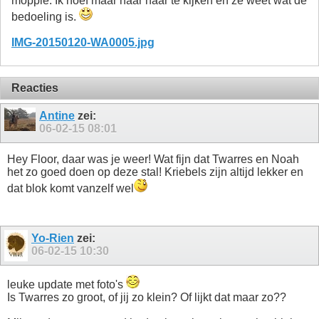
moppie. Ik hoef maar naar haar te kijken en ze weet wat de
bedoeling is.
IMG-20150120-WA0005.jpg
Reacties
Antine
zei:
06-02-15
08:01
Hey Floor, daar was je weer! Wat fijn dat Twarres en Noah
het zo goed doen op deze stal! Kriebels zijn altijd lekker en
dat blok komt vanzelf wel
Yo-Rien
zei:
06-02-15
10:30
leuke update met foto's
Is Twarres zo groot, of jij zo klein? Of lijkt dat maar zo??