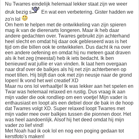
Nu Twarres eindelijk helemaal lekker staat zijn we weer
druk bezig s
En wat een verbetering. Gister hadden we
zo'n lol
Om hem te helpen met de ontwikkeling van zijn spieren
mag ik van de dierenarts longeren. Maar ik heb daar
andere gedachten over. Twarres gebruikt zijn achterhand
heel slecht en omdat hij daar ook gebleseerd was is het
tijd om die billen ook te ontwikkelen. Dus dacht ik na over
een andere oefening en omdat hij nu meteen gaat draven
als ik het zeg (meestal) heb ik iets bedacht. Ik ben
benieuwd wat jullie er van vinden. Ik laat hem overgaan
naar draf over de balkjes als hij net zijn achterbenen op
moet tillen. Hij blijft dan ook met zijn neusje naar de grond
lopen! Ik vond het wel creatief XD
Maar nu ons lol verhaaltje! Ik was lekker aan het spelen en
Twar was helemaal relaxed en rustig. Dus vraag ik aan
mijn vader die ook rondliep om een voetje! Mijn vader is
enthausiast en loopt als een debiel door de bak in de hoop
dat Twarres volgt XD. Super relaxed loopt Twarres met
mijn vader mee over balkjes tussen die pionnen door. Het
was heel aandoenlijk. Alsof hij het deed omdat hij mijn
vader zo lief vind!
Met Noah had ik ook lol en nog een poging gedaan tot
kerstfoto's maken!