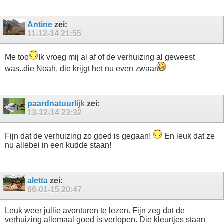
Antine
zei:
11-12-14
21:55
Me too
Ik vroeg mij al af of de verhuizing al geweest
was..die Noah, die krijgt het nu even zwaar
paardnatuurlijk
zei:
13-12-14
23:32
Fijn dat de verhuizing zo goed is gegaan!
En leuk dat ze
nu allebei in een kudde staan!
aletta
zei:
06-01-15
20:47
Leuk weer jullie avonturen te lezen. Fijn zeg dat de
verhuizing allemaal goed is verlopen. Die kleurtjes staan