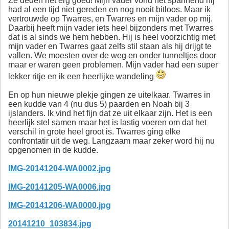
Ze deden het erg goed! Mijn vader vond het spannend hij
had al een tijd niet gereden en nog nooit bitloos. Maar ik
vertrouwde op Twarres, en Twarres en mijn vader op mij.
Daarbij heeft mijn vader iets heel bijzonders met Twarres
dat is al sinds we hem hebben. Hij is heel voorzichtig met
mijn vader en Twarres gaat zelfs stil staan als hij drijgt te
vallen. We moesten over de weg en onder tunneltjes door
maar er waren geen problemen. Mijn vader had een super
lekker ritje en ik een heerlijke wandeling
En op hun nieuwe plekje gingen ze uitelkaar. Twarres in
een kudde van 4 (nu dus 5) paarden en Noah bij 3
ijslanders. Ik vind het fijn dat ze uit elkaar zijn. Het is een
heerlijk stel samen maar het is lastig voeren om dat het
verschil in grote heel groot is. Twarres ging elke
confrontatir uit de weg. Langzaam maar zeker word hij nu
opgenomen in de kudde.
IMG-20141204-WA0002.jpg
IMG-20141205-WA0006.jpg
IMG-20141206-WA0000.jpg
20141210_103834.jpg