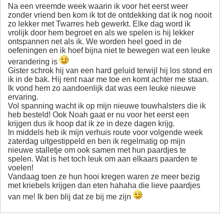
Na een vreemde week waarin ik voor het eerst weer
zonder vriend ben kom ik tot de ontdekking dat ik nog nooit
zo lekker met Twarres heb gewerkt. Elke dag word ik
vrolijk door hem begroet en als we spelen is hij lekker
ontspannen net als ik. We worden heel goed in de
oefeningen en ik hoef bijna niet te bewegen wat een leuke
verandering is
Gister schrok hij van een hard geluid terwijl hij los stond en
ik in de bak. Hij rent naar me toe en komt achter me staan.
Ik vond hem zo aandoenlijk dat was een leuke nieuwe
ervaring.
Vol spanning wacht ik op mijn nieuwe touwhalsters die ik
heb besteld! Ook Noah gaat er nu voor het eerst een
krijgen dus ik hoop dat ik ze in deze dagen krijg.
In middels heb ik mijn verhuis route voor volgende week
zaterdag uitgestippeld en ben ik regelmatig op mijn
nieuwe stalletje om ook samen met hun paardjes te
spelen. Wat is het toch leuk om aan elkaars paarden te
voelen!
Vandaag toen ze hun hooi kregen waren ze meer bezig
met kriebels krijgen dan eten hahaha die lieve paardjes
van me! Ik ben blij dat ze bij me zijn