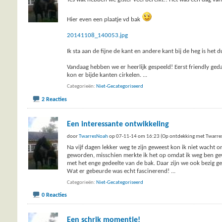
Hier even een plaatje vd bak
20141108_140053.jpg
Ik sta aan de fijne de kant en andere kant bij de heg is het d
Vandaag hebben we er heerlijk gespeeld! Eerst friendly ged
kon er bijde kanten cirkelen.
...
Categorieën
Niet-Gecategoriseerd
2 Reacties
Een interessante ontwikkeling
door
TwarresNoah
op 07-11-14 om 16:23 (Op ontdekking met Twarre
Na vijf dagen lekker weg te zijn geweest kon ik niet wacht 
geworden, misschien merkte ik het op omdat ik weg ben ge
met het enge gedeelte van de bak. Daar zijn we ook bezig 
Wat er gebeurde was echt fascinerend!
...
Categorieën
Niet-Gecategoriseerd
0 Reacties
Een schrik momentje!