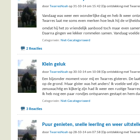
door
TwarresNoah
op 31-10-14 om 15:42 (Op ontdekking met Twarre
Vandaag was weer een wonderlijke dag en heb ik weer ontz
Twarres laat me soms even merken hoe leuk hij de vrijheid
omdat hij het zo vriendelijk aanbood toch maar even samen
Daarna gingen we lekker rommelen samen. Vandaag voelde al
Categorieën
Niet-Gecategoriseerd
2 Reacties
Klein geluk
door
TwarresNoah
op 30-10-14 om 10:08 (Op ontdekking met Twarre
Een bijzonder moment voor mij en Twarres gisteren. De laats
op de grond. Maar gister was het anders! Ik voelde wel zijn
zenuwachtig en kijkerig zijn had ik weer een rustige Twarres
Ik heb nog een paar rondjes ontspannen gestapt en hem daa
Categorieën
Niet-Gecategoriseerd
3 Reacties
Puur genieten, snelle leerling en weer uitstelle
door
TwarresNoah
op 28-10-14 om 07:58 (Op ontdekking met Twarre