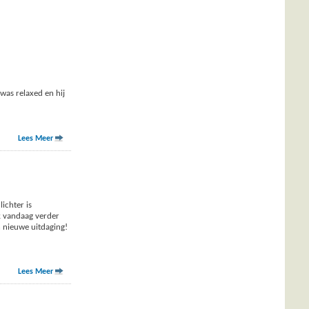
was relaxed en hij
Lees Meer
ichter is
k vandaag verder
n nieuwe uitdaging!
Lees Meer