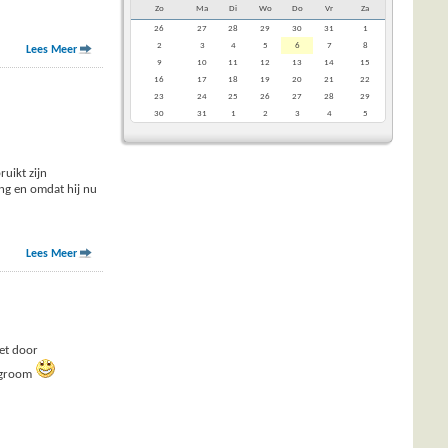
Zo
Ma
Di
Wo
Do
Vr
Za
26
27
28
29
30
31
1
2
3
4
5
6
7
8
Lees Meer
9
10
11
12
13
14
15
16
17
18
19
20
21
22
23
24
25
26
27
28
29
30
31
1
2
3
4
5
uikt zijn
ing en omdat hij nu
Lees Meer
iet door
lagroom