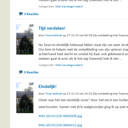
meteen gaat draven als ik het zeg (meestal) heb ik iets
...
Categorieën
Niet-Gecategoriseerd
3 Reacties
Tijd verdelen!
door
TwarresNoah
op 27-12-14 om 08:58 (Op ontdekking met Twarre
Nu Twarres eindelijk helemaal lekker staat zijn we weer druk
Om hem te helpen met de ontwikkeling van zijn spieren mag 
achterhand heel slecht en omdat hij daar ook gebleseerd was
meteen gaat draven als ik het zeg (meestal) heb ik iets
...
Categorieën
Niet-Gecategoriseerd
0 Reacties
Eindelijk!
door
TwarresNoah
op 21-12-14 om 16:55 (Op ontdekking met Twarre
Gister was het dan eindelijk zover! Voor het eerst een buit
weerhouden. Samen met drie stalgenootjes ging ik op pad
IMG-20141220-WA0008.jpg
IMG-20141220-WA0012.jpg