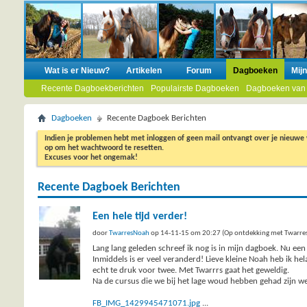
Wat is er Nieuw?
Artikelen
Forum
Dagboeken
Mij
Recente Dagboekberichten
Populairste Dagboeken
Dagboeken van
Dagboeken
Recente Dagboek Berichten
Indien je problemen hebt met inloggen of geen mail ontvangt over je nieuwe
op om het wachtwoord te resetten.
Excuses voor het ongemak!
Recente Dagboek Berichten
Een hele tijd verder!
door
TwarresNoah
op 14-11-15 om 20:27 (Op ontdekking met Twarre
Lang lang geleden schreef ik nog is in mijn dagboek. Nu een
Inmiddels is er veel veranderd! Lieve kleine Noah heb ik hel
echt te druk voor twee. Met Twarrrs gaat het geweldig.
Na de cursus die we bij het lage woud hebben gehad zijn we 
FB_IMG_1429945471071.jpg
...