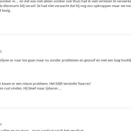
omber in.... en dat was niet alleen somber ook thuis had ik veel verliezen te verwerk
e dierenarts blij verast! Ze had niet verwacht dat hij nog zou opknappen maar we m
 bezig.
s)
blijven er naar toe gaan maar nu zonder problemen en gesnuif en met een laag hoofdj
!
en kwam er een nieuw probleem. Het blijft tenslotte Twarres!
n rust vinden. Hij bleef maar ijsberen
...
s)
vallen en op staan... maar vandaag zag ik het resultaat.