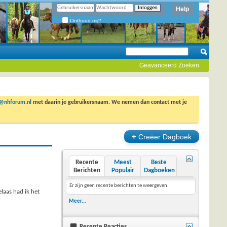
Help
Onthoud mij?
Geavanceerd Zoeken
o@nhforum.nl
met daarin je gebruikersnaam. We nemen dan contact met je
+
Creëer Dagboek
Recente
Meest
Beste
Berichten
Populair
Dagboeken
Er zijn geen recente berichten te weergeven.
elaas had ik het
Meer...
Recente Reacties