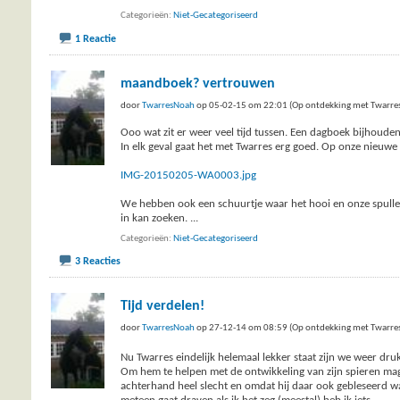
Categorieën
Niet-Gecategoriseerd
1 Reactie
maandboek? vertrouwen
door
TwarresNoah
op 05-02-15 om 22:01 (Op ontdekking met Twarre
Ooo wat zit er weer veel tijd tussen. Een dagboek bijhoude
In elk geval gaat het met Twarres erg goed. Op onze nieuw
IMG-20150205-WA0003.jpg
We hebben ook een schuurtje waar het hooi en onze spullen st
in kan zoeken.
...
Categorieën
Niet-Gecategoriseerd
3 Reacties
Tijd verdelen!
door
TwarresNoah
op 27-12-14 om 08:59 (Op ontdekking met Twarre
Nu Twarres eindelijk helemaal lekker staat zijn we weer druk
Om hem te helpen met de ontwikkeling van zijn spieren mag 
achterhand heel slecht en omdat hij daar ook gebleseerd was