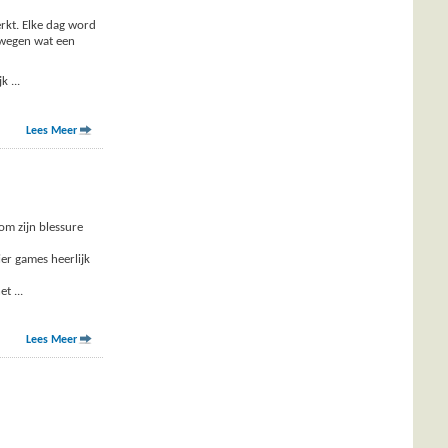
rkt. Elke dag word
bewegen wat een
ijk
...
Lees Meer
om zijn blessure
er games heerlijk
het
...
Lees Meer