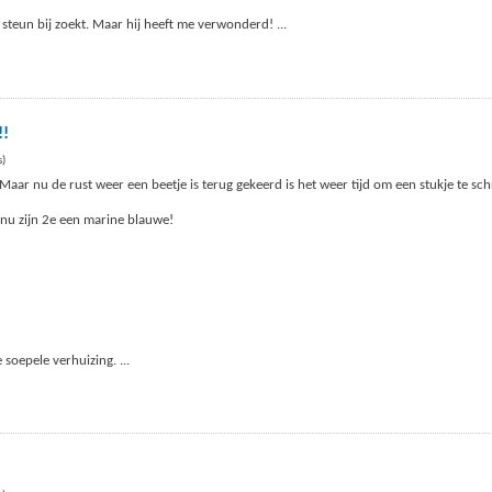
jd steun bij zoekt. Maar hij heeft me verwonderd!
...
!!
s)
Maar nu de rust weer een beetje is terug gekeerd is het weer tijd om een stukje te sch
 nu zijn 2e een marine blauwe!
e soepele verhuizing.
...