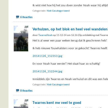
Ik wist niet hoe hij het zou doen zonder Noah waar hij alti
Categorieën
Niet-Gecategoriseerd
6 Reacties
Verhuizen, op het blok en heel veel wandelen
door
TwarresNoah
op 11-12-14 om 16:26 (Op ontdekking met Twarre
Het is al weer een paar weken terug dat ik geschreven heb! 
Ik heb nieuwe Touwhalsters voor ze gekocht! Twarres heeft
20141126_152353.jpg
En voor Noah haar eerste!! Het staat haar zo schattig!
20141126_152244.jpg
Inmiddels zijn Twarres en Noah verhuisd en dit was een hel
Categorieën
Niet-Gecategoriseerd
8 Reacties
Twarres kent me veel te goed