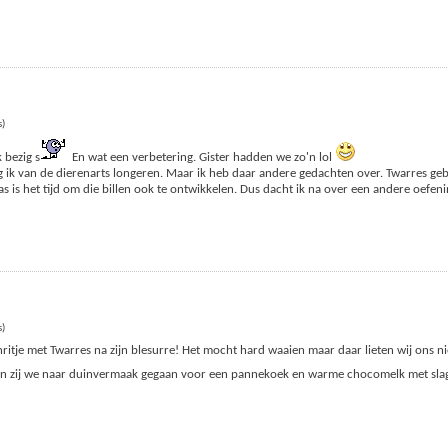
s)
 bezig s
En wat een verbetering. Gister hadden we zo'n lol
ik van de dierenarts longeren. Maar ik heb daar andere gedachten over. Twarres gebr
 is het tijd om die billen ook te ontwikkelen. Dus dacht ik na over een andere oefen
s)
enritje met Twarres na zijn blesurre! Het mocht hard waaien maar daar lieten wij ons n
 en zij we naar duinvermaak gegaan voor een pannekoek en warme chocomelk met s