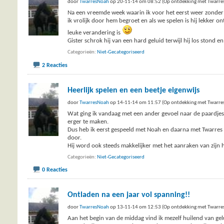
door
TwarresNoah
op 20-11-14 om 08:52 (Op ontdekking met Twarre
Na een vreemde week waarin ik voor het eerst weer zonder 
ik vrolijk door hem begroet en als we spelen is hij lekker 
leuke verandering is
Gister schrok hij van een hard geluid terwijl hij los stond 
Categorieën
Niet-Gecategoriseerd
2 Reacties
Heerlijk spelen en een beetje eigenwijs
door
TwarresNoah
op 14-11-14 om 11:57 (Op ontdekking met Twarre
Wat ging ik vandaag met een ander gevoel naar de paardjes. 
erger te maken.
Dus heb ik eerst gespeeld met Noah en daarna met Twarres e
door.
Hij word ook steeds makkelijker met het aanraken van zijn 
Categorieën
Niet-Gecategoriseerd
0 Reacties
Ontladen na een jaar vol spanning!!
door
TwarresNoah
op 13-11-14 om 12:53 (Op ontdekking met Twarre
Aan het begin van de middag vind ik mezelf huilend van gel