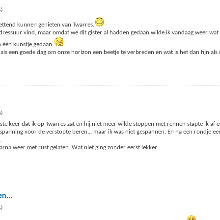
s)
ettend kunnen genieten van Twarres.
sdressuur vind, maar omdat we dit gister al hadden gedaan wilde ik vandaag weer wat
 één kunstje gedaan.
s een goede dag om onze horizon een beetje te verbreden en wat is het dan fijn als 
s)
te keer dat ik op Twarres zat en hij niet meer wilde stoppen met rennen stapte ik af
 spanning voor de verstopte beren... maar ik was niet gespannen. En na een rondje ee
.
rna weer met rust gelaten. Wat niet ging zonder eerst lekker
...
n...
s)