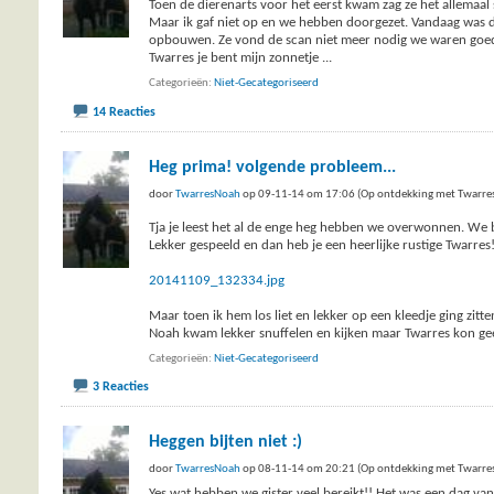
Toen de dierenarts voor het eerst kwam zag ze het allemaal s
Maar ik gaf niet op en we hebben doorgezet. Vandaag was d
opbouwen. Ze vond de scan niet meer nodig we waren goed
Twarres je bent mijn zonnetje
...
Categorieën
Niet-Gecategoriseerd
14 Reacties
Heg prima! volgende probleem...
door
TwarresNoah
op 09-11-14 om 17:06 (Op ontdekking met Twarre
Tja je leest het al de enge heg hebben we overwonnen. We 
Lekker gespeeld en dan heb je een heerlijke rustige Twarres
20141109_132334.jpg
Maar toen ik hem los liet en lekker op een kleedje ging zitt
Noah kwam lekker snuffelen en kijken maar Twarres kon gee
Categorieën
Niet-Gecategoriseerd
3 Reacties
Heggen bijten niet :)
door
TwarresNoah
op 08-11-14 om 20:21 (Op ontdekking met Twarre
Yes wat hebben we gister veel bereikt!! Het was een dag van 