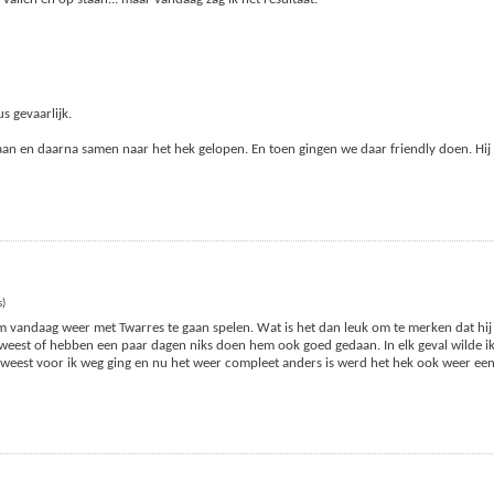
us gevaarlijk.
aan en daarna samen naar het hek gelopen. En toen gingen we daar friendly doen. Hij 
s)
om vandaag weer met Twarres te gaan spelen. Wat is het dan leuk om te merken dat hij l
weest of hebben een paar dagen niks doen hem ook goed gedaan. In elk geval wilde i
geweest voor ik weg ging en nu het weer compleet anders is werd het hek ook weer ee