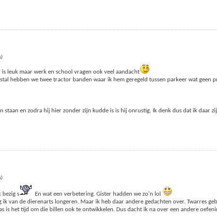
s)
n is leuk maar werk en school vragen ook veel aandacht
e stal hebben we twee tractor banden waar ik hem geregeld tussen parkeer wat geen p
aan en zodra hij hier zonder zijn kudde is is hij onrustig. Ik denk dus dat ik daar zi
s)
 bezig s
En wat een verbetering. Gister hadden we zo'n lol
ik van de dierenarts longeren. Maar ik heb daar andere gedachten over. Twarres gebr
 is het tijd om die billen ook te ontwikkelen. Dus dacht ik na over een andere oefen