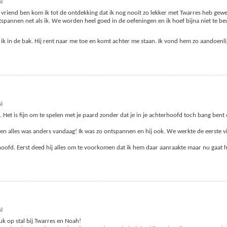
s)
vriend ben kom ik tot de ontdekking dat ik nog nooit zo lekker met Twarres heb gewe
ontspannen net als ik. We worden heel goed in de oefeningen en ik hoef bijna niet te 
en ik in de bak. Hij rent naar me toe en komt achter me staan. Ik vond hem zo aandoenl
s)
Het is fijn om te spelen met je paard zonder dat je in je achterhoofd toch bang bent 
n alles was anders vandaag! Ik was zo ontspannen en hij ook. We werkte de eerste vi
hoofd. Eerst deed hij alles om te voorkomen dat ik hem daar aanraakte maar nu gaat 
s)
uk op stal bij Twarres en Noah!