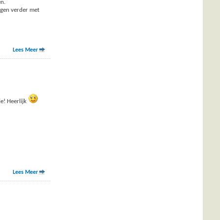
en.
ogen verder met
Lees Meer
e! Heerlijk
Lees Meer