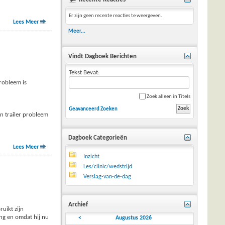
Er zijn geen recente reacties te weergeven.
Lees Meer
Meer...
Vindt Dagboek Berichten
Tekst Bevat:
robleem is
Zoek alleen in Titels
Geavanceerd Zoeken
jn trailer probleem
Dagboek Categorieën
Lees Meer
Inzicht
Les/clinic/wedstrijd
Verslag-van-de-dag
Archief
uikt zijn
ing en omdat hij nu
<
Augustus 2026