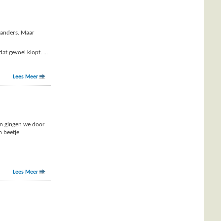
 anders. Maar
dat gevoel klopt.
...
Lees Meer
 en gingen we door
n beetje
Lees Meer