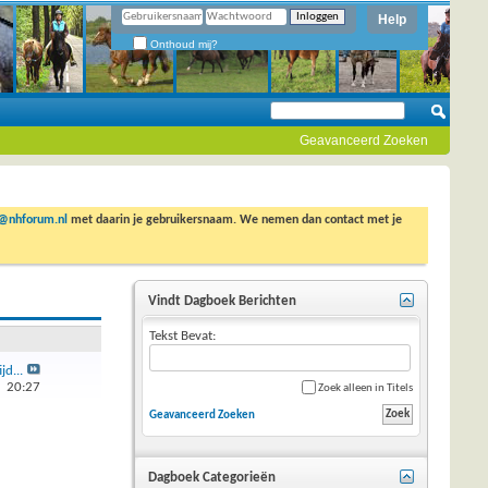
Help
Onthoud mij?
Geavanceerd Zoeken
o@nhforum.nl
met daarin je gebruikersnaam. We nemen dan contact met je
Vindt Dagboek Berichten
Tekst Bevat:
jd...
5
20:27
Zoek alleen in Titels
Geavanceerd Zoeken
Dagboek Categorieën