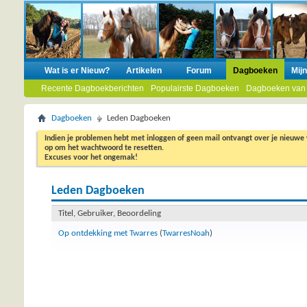
Wat is er Nieuw?
Artikelen
Forum
Dagboeken
Mij
Recente Dagboekberichten
Populairste Dagboeken
Dagboeken van
Dagboeken
Leden Dagboeken
Indien je problemen hebt met inloggen of geen mail ontvangt over je nieuwe
op om het wachtwoord te resetten.
Excuses voor het ongemak!
Leden Dagboeken
Titel, Gebruiker, Beoordeling
Op ontdekking met Twarres
(
TwarresNoah
)