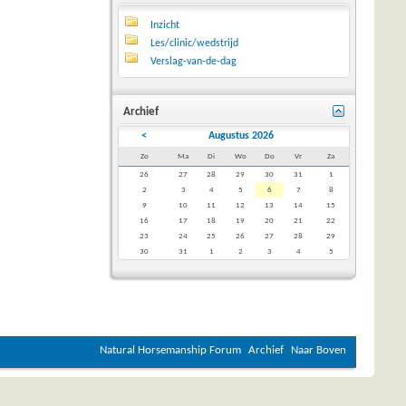
Inzicht
Les/clinic/wedstrijd
Verslag-van-de-dag
Archief
<
Augustus 2026
Zo
Ma
Di
Wo
Do
Vr
Za
26
27
28
29
30
31
1
2
3
4
5
6
7
8
9
10
11
12
13
14
15
16
17
18
19
20
21
22
23
24
25
26
27
28
29
30
31
1
2
3
4
5
Natural Horsemanship Forum
Archief
Naar Boven