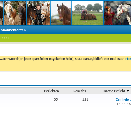
n abonnementen
 Leden
 wachtwoord (en je de spamfolder nagekeken hebt), stuur dan asjeblieft een mail naar
inf
Berichten
Reacties
Laatste Bericht
35
121
Een hele ti
14-11-1