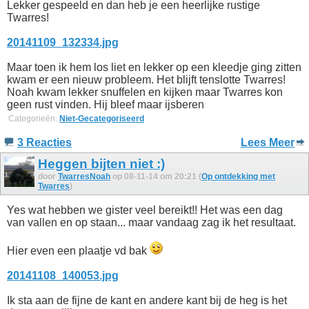
Lekker gespeeld en dan heb je een heerlijke rustige
Twarres!
20141109_132334.jpg
Maar toen ik hem los liet en lekker op een kleedje ging zitten
kwam er een nieuw probleem. Het blijft tenslotte Twarres!
Noah kwam lekker snuffelen en kijken maar Twarres kon
geen rust vinden. Hij bleef maar ijsberen
Categorieën:
Niet-Gecategoriseerd
3 Reacties
Lees Meer
Heggen bijten niet :)
door
TwarresNoah
op 08-11-14 om 20:21 (
Op ontdekking met
Twarres
)
Yes wat hebben we gister veel bereikt!! Het was een dag
van vallen en op staan... maar vandaag zag ik het resultaat.
Hier even een plaatje vd bak
20141108_140053.jpg
Ik sta aan de fijne de kant en andere kant bij de heg is het