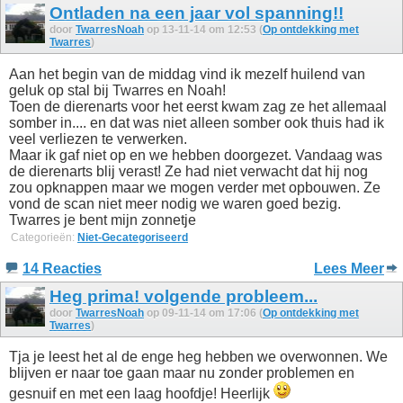
Ontladen na een jaar vol spanning!!
door
TwarresNoah
op 13-11-14 om 12:53 (
Op ontdekking met
Twarres
)
Aan het begin van de middag vind ik mezelf huilend van
geluk op stal bij Twarres en Noah!
Toen de dierenarts voor het eerst kwam zag ze het allemaal
somber in.... en dat was niet alleen somber ook thuis had ik
veel verliezen te verwerken.
Maar ik gaf niet op en we hebben doorgezet. Vandaag was
de dierenarts blij verast! Ze had niet verwacht dat hij nog
zou opknappen maar we mogen verder met opbouwen. Ze
vond de scan niet meer nodig we waren goed bezig.
Twarres je bent mijn zonnetje
Categorieën:
Niet-Gecategoriseerd
14 Reacties
Lees Meer
Heg prima! volgende probleem...
door
TwarresNoah
op 09-11-14 om 17:06 (
Op ontdekking met
Twarres
)
Tja je leest het al de enge heg hebben we overwonnen. We
blijven er naar toe gaan maar nu zonder problemen en
gesnuif en met een laag hoofdje! Heerlijk