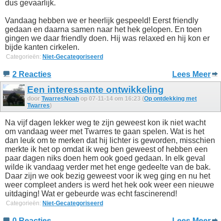
dus gevaarlijk.
Vandaag hebben we er heerlijk gespeeld! Eerst friendly
gedaan en daarna samen naar het hek gelopen. En toen
gingen we daar friendly doen. Hij was relaxed en hij kon er
bijde kanten cirkelen.
Categorieën:
Niet-Gecategoriseerd
2 Reacties
Lees Meer
Een interessante ontwikkeling
door
TwarresNoah
op 07-11-14 om 16:23 (
Op ontdekking met
Twarres
)
Na vijf dagen lekker weg te zijn geweest kon ik niet wacht
om vandaag weer met Twarres te gaan spelen. Wat is het
dan leuk om te merken dat hij lichter is geworden, misschien
merkte ik het op omdat ik weg ben geweest of hebben een
paar dagen niks doen hem ook goed gedaan. In elk geval
wilde ik vandaag verder met het enge gedeelte van de bak.
Daar zijn we ook bezig geweest voor ik weg ging en nu het
weer compleet anders is werd het hek ook weer een nieuwe
uitdaging! Wat er gebeurde was echt fascinerend!
Categorieën:
Niet-Gecategoriseerd
0 Reacties
Lees Meer