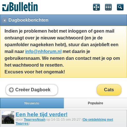
Dagboekberichten
Indien je problemen hebt met inloggen of geen mail
ontvangt over je nieuwe wachtwoord (en je de
spamfolder nagekeken hebt), stuur dan asjeblieft een
mail naar
info@nhforum.nl
met daarin je
gebruikersnaam. We nemen dan contact met je op om
het wachtwoord te resetten.
Excuses voor het ongemak!
Creëer Dagboek
Cats
Nieuwste
Populaire
Een hele tijd verder!
door
TwarresNoah
op 14-11-15 om 20:27 (
Op ontdekking met
Twarres
)