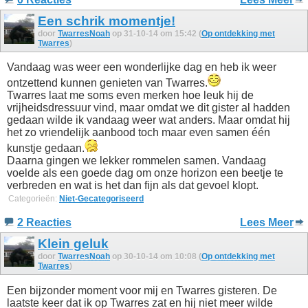
Een schrik momentje!
door
TwarresNoah
op 31-10-14 om 15:42 (
Op ontdekking met
Twarres
)
Vandaag was weer een wonderlijke dag en heb ik weer
ontzettend kunnen genieten van Twarres.
Twarres laat me soms even merken hoe leuk hij de
vrijheidsdressuur vind, maar omdat we dit gister al hadden
gedaan wilde ik vandaag weer wat anders. Maar omdat hij
het zo vriendelijk aanbood toch maar even samen één
kunstje gedaan.
Daarna gingen we lekker rommelen samen. Vandaag
voelde als een goede dag om onze horizon een beetje te
verbreden en wat is het dan fijn als dat gevoel klopt.
Categorieën:
Niet-Gecategoriseerd
2 Reacties
Lees Meer
Klein geluk
door
TwarresNoah
op 30-10-14 om 10:08 (
Op ontdekking met
Twarres
)
Een bijzonder moment voor mij en Twarres gisteren. De
laatste keer dat ik op Twarres zat en hij niet meer wilde