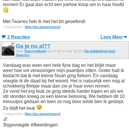
rennen! Er gaat dan echt een joehoe knop om in haar hoofd
Met Twarres heb ik met het bit geoefend!
Categorieën:
Niet-Gecategoriseerd
2 Reacties
Lees Meer
Ga je nu al??
door
TwarresNoah
op 13-10-14 om 16:26 (
Op ontdekking met
Twarres
)
Vandaag was weer een hele fijne dag en het blijkt maar
weer hoe vol verassingen mijn paardjes zitten. Gister had ik
bedacht dat ik met kleine Noah ging fietsen. En vandaag
voegde ik de daad bij het woord. Het is natuurlijk een nog al
schokkerig filmpje maar dan zie je haar even rennen.
Ze vond het erg leuk ze ging steeds harder lopen en als we
stil stonden kreeg ze een kleine beloning. We hebben dit 10
minuutjes gedaan en toen ze nog door wilde ben ik gestopt.
Zo blijft het leuk
Categorieën:
Niet-Gecategoriseerd
Bijgevoegde Afbeeldingen