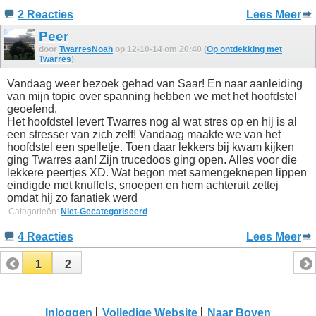
2 Reacties
Lees Meer
Peer
door
TwarresNoah
op 12-10-14 om 20:40 (
Op ontdekking met
Twarres
)
Vandaag weer bezoek gehad van Saar! En naar aanleiding
van mijn topic over spanning hebben we met het hoofdstel
geoefend.
Het hoofdstel levert Twarres nog al wat stres op en hij is al
een stresser van zich zelf! Vandaag maakte we van het
hoofdstel een spelletje. Toen daar lekkers bij kwam kijken
ging Twarres aan! Zijn trucedoos ging open. Alles voor die
lekkere peertjes XD. Wat begon met samengeknepen lippen
eindigde met knuffels, snoepen en hem achteruit zettej
omdat hij zo fanatiek werd
Categorieën:
Niet-Gecategoriseerd
4 Reacties
Lees Meer
1
2
Inloggen
Volledige Website
Naar Boven