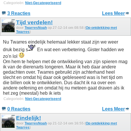
Categorieën:
Niet-Gecategoriseerd
3 Reacties
Lees Meer
Tijd verdelen!
door
TwarresNoah
op 27-12-14 om 08:58 (
Op ontdekking met
Twarres
)
Nu Twarres eindelijk helemaal lekker staat zijn we weer
druk bezig s
En wat een verbetering. Gister hadden we
zo'n lol
Om hem te helpen met de ontwikkeling van zijn spieren mag
ik van de dierenarts longeren. Maar ik heb daar andere
gedachten over. Twarres gebruikt zijn achterhand heel
slecht en omdat hij daar ook gebleseerd was is het tijd om
die billen ook te ontwikkelen. Dus dacht ik na over een
andere oefening en omdat hij nu meteen gaat draven als ik
het zeg (meestal) heb ik iets
Categorieën:
Niet-Gecategoriseerd
0 Reacties
Lees Meer
Eindelijk!
door
TwarresNoah
op 21-12-14 om 16:55 (
Op ontdekking met
Twarres
)