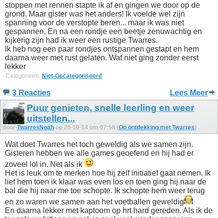
stoppen met rennen stapte ik af en gingen we door op de
grond. Maar gister was het anders! Ik voelde wel zijn
spanning voor de verstopte beren... maar ik was niet
gespannen. En na een rondje een beetje zenuwachtig en
kijkerig zijn had ik weer een rustige Twarres.
Ik heb nog een paar rondjes ontspannen gestapt en hem
daarna weer met rust gelaten. Wat niet ging zonder eerst
lekker
Categorieën:
Niet-Gecategoriseerd
3 Reacties
Lees Meer
Puur genieten, snelle leerling en weer
uitstellen...
door
TwarresNoah
op 28-10-14 om 07:58 (
Op ontdekking met Twarres
)
Wat doet Twarres het toch geweldig als we samen zijn.
Gisteren hebben we alle games geoefend en hij had er
zoveel lol in. Net als ik
Het is leuk om te merken hoe hij zelf initiatief gaat nemen. Ik
liet hem toen ik klaar was even los en toen ging hij naar de
bal die hij naar me toe schopte. Ik schopte hem weer terug
en zo waren we samen aan het voetballen geweldig
En daarna lekker met kaptoom op hrt hard gereden. Als ik de