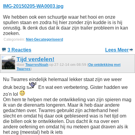
IMG-20150205-WA0003.jpg
We hebben ook een schuurtje waar het hooi en onze
spullen staan en zodra hij hier zonder zijn kudde is is hij
onrustig. Ik denk dus dat ik daar zijn trailer probleem in kan
zoeken.
Categorieën:
Niet-Gecategoriseerd
3 Reacties
Lees Meer
Tijd verdelen!
door
TwarresNoah
op 27-12-14 om 08:59 (
Op ontdekking met
Twarres
)
Nu Twarres eindelijk helemaal lekker staat zijn we weer
druk bezig s
En wat een verbetering. Gister hadden we
zo'n lol
Om hem te helpen met de ontwikkeling van zijn spieren mag
ik van de dierenarts longeren. Maar ik heb daar andere
gedachten over. Twarres gebruikt zijn achterhand heel
slecht en omdat hij daar ook gebleseerd was is het tijd om
die billen ook te ontwikkelen. Dus dacht ik na over een
andere oefening en omdat hij nu meteen gaat draven als ik
het zeg (meestal) heb ik iets