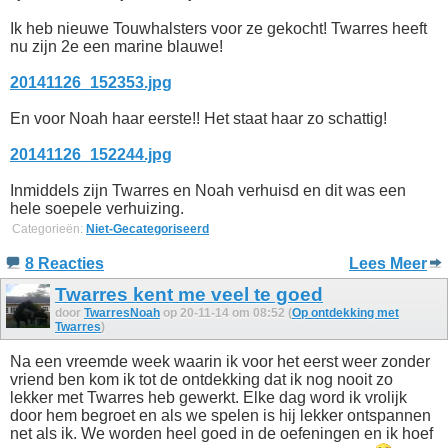
Ik heb nieuwe Touwhalsters voor ze gekocht! Twarres heeft
nu zijn 2e een marine blauwe!
20141126_152353.jpg
En voor Noah haar eerste!! Het staat haar zo schattig!
20141126_152244.jpg
Inmiddels zijn Twarres en Noah verhuisd en dit was een
hele soepele verhuizing.
Categorieën:
Niet-Gecategoriseerd
8 Reacties
Lees Meer
Twarres kent me veel te goed
door
TwarresNoah
op 20-11-14 om 08:52 (
Op ontdekking met
Twarres
)
Na een vreemde week waarin ik voor het eerst weer zonder
vriend ben kom ik tot de ontdekking dat ik nog nooit zo
lekker met Twarres heb gewerkt. Elke dag word ik vrolijk
door hem begroet en als we spelen is hij lekker ontspannen
net als ik. We worden heel goed in de oefeningen en ik hoef