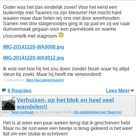
Gister was het dan eindelijk zover! Voor het eerst een
buitenritje met Twarres na zijn blesurre! Het mocht hard
waaien maar daar lieten wij ons niet door weerhouden.
Samen met drie stalgenootjes ging ik op pad en zij we naar
duinvermaak gegaan voor een pannekoek en warme
chocomelk met slagroom
IMG-20141220-WA0008.jpg
IMG-20141220-WA0012.jpg
Ik wist niet hoe hij het zou doen zonder Noah waar hij altijd
steun bij zoekt. Maar hij heeft me verwonderd!
Categorieën:
Niet-Gecategoriseerd
6 Reacties
Lees Meer
Verhuizen, op het blok en heel veel
wandelen!!
door
TwarresNoah
op 11-12-14 om 16:26 (
Op ontdekking met Twarres
)
Het is al weer een paar weken terug dat ik geschreven heb!
Maar nu de rust weer een beetje is terug gekeerd is het weer
tijd om een stukje te schrijven!