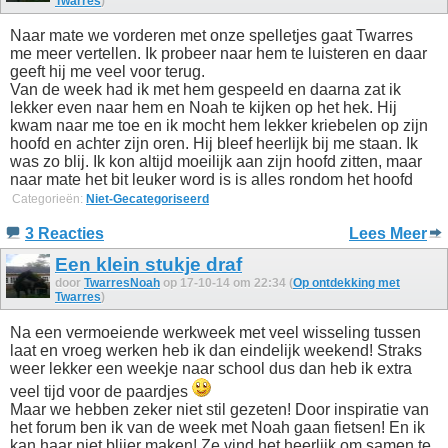
Twarres
)
Naar mate we vorderen met onze spelletjes gaat Twarres
me meer vertellen. Ik probeer naar hem te luisteren en daar
geeft hij me veel voor terug.
Van de week had ik met hem gespeeld en daarna zat ik
lekker even naar hem en Noah te kijken op het hek. Hij
kwam naar me toe en ik mocht hem lekker kriebelen op zijn
hoofd en achter zijn oren. Hij bleef heerlijk bij me staan. Ik
was zo blij. Ik kon altijd moeilijk aan zijn hoofd zitten, maar
naar mate het bit leuker word is is alles rondom het hoofd
Categorieën:
Niet-Gecategoriseerd
3 Reacties
Lees Meer
Een klein stukje draf
door
TwarresNoah
op 17-10-14 om 22:34 (
Op ontdekking met
Twarres
)
Na een vermoeiende werkweek met veel wisseling tussen
laat en vroeg werken heb ik dan eindelijk weekend! Straks
weer lekker een weekje naar school dus dan heb ik extra
veel tijd voor de paardjes
Maar we hebben zeker niet stil gezeten! Door inspiratie van
het forum ben ik van de week met Noah gaan fietsen! En ik
kan haar niet blijer maken! Ze vind het heerlijk om samen te