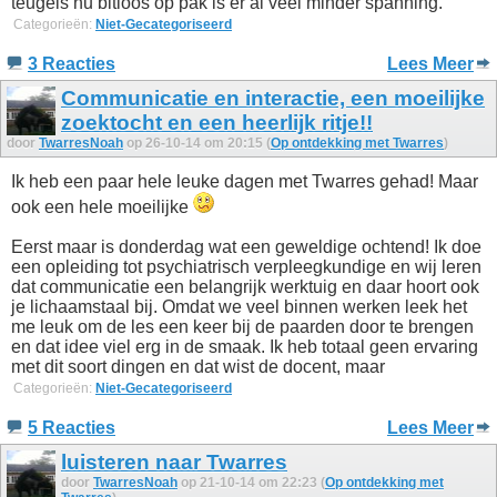
teugels nu bitloos op pak is er al veel minder spanning.
Categorieën:
Niet-Gecategoriseerd
3 Reacties
Lees Meer
Communicatie en interactie, een moeilijke
zoektocht en een heerlijk ritje!!
door
TwarresNoah
op 26-10-14 om 20:15 (
Op ontdekking met Twarres
)
Ik heb een paar hele leuke dagen met Twarres gehad! Maar
ook een hele moeilijke
Eerst maar is donderdag wat een geweldige ochtend! Ik doe
een opleiding tot psychiatrisch verpleegkundige en wij leren
dat communicatie een belangrijk werktuig en daar hoort ook
je lichaamstaal bij. Omdat we veel binnen werken leek het
me leuk om de les een keer bij de paarden door te brengen
en dat idee viel erg in de smaak. Ik heb totaal geen ervaring
met dit soort dingen en dat wist de docent, maar
Categorieën:
Niet-Gecategoriseerd
5 Reacties
Lees Meer
luisteren naar Twarres
door
TwarresNoah
op 21-10-14 om 22:23 (
Op ontdekking met