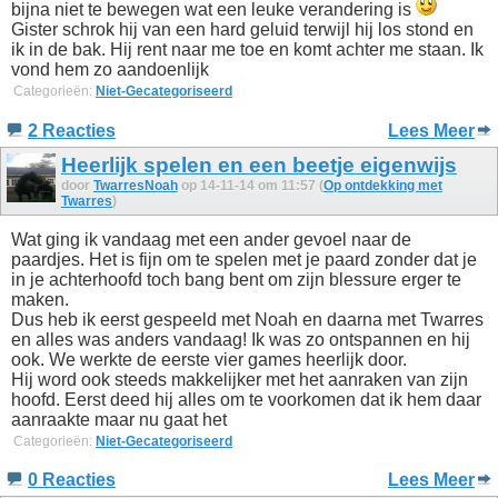
bijna niet te bewegen wat een leuke verandering is
Gister schrok hij van een hard geluid terwijl hij los stond en
ik in de bak. Hij rent naar me toe en komt achter me staan. Ik
vond hem zo aandoenlijk
Categorieën:
Niet-Gecategoriseerd
2 Reacties
Lees Meer
Heerlijk spelen en een beetje eigenwijs
door
TwarresNoah
op 14-11-14 om 11:57 (
Op ontdekking met
Twarres
)
Wat ging ik vandaag met een ander gevoel naar de
paardjes. Het is fijn om te spelen met je paard zonder dat je
in je achterhoofd toch bang bent om zijn blessure erger te
maken.
Dus heb ik eerst gespeeld met Noah en daarna met Twarres
en alles was anders vandaag! Ik was zo ontspannen en hij
ook. We werkte de eerste vier games heerlijk door.
Hij word ook steeds makkelijker met het aanraken van zijn
hoofd. Eerst deed hij alles om te voorkomen dat ik hem daar
aanraakte maar nu gaat het
Categorieën:
Niet-Gecategoriseerd
0 Reacties
Lees Meer