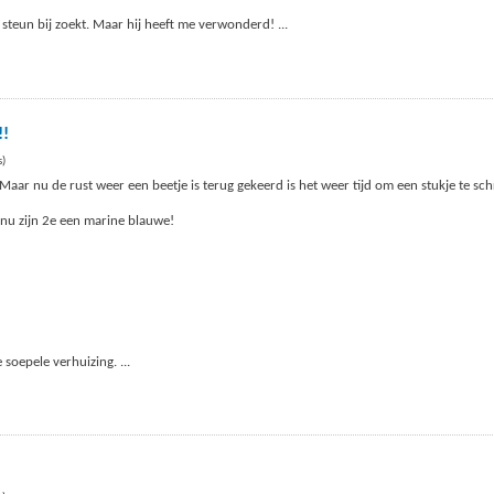
jd steun bij zoekt. Maar hij heeft me verwonderd!
...
!!
s)
Maar nu de rust weer een beetje is terug gekeerd is het weer tijd om een stukje te sch
 nu zijn 2e een marine blauwe!
e soepele verhuizing.
...