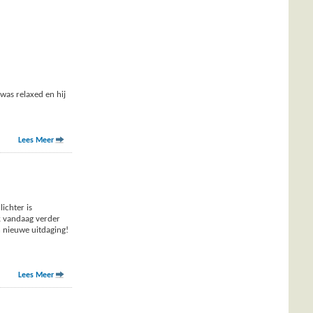
was relaxed en hij
Lees Meer
ichter is
k vandaag verder
n nieuwe uitdaging!
Lees Meer