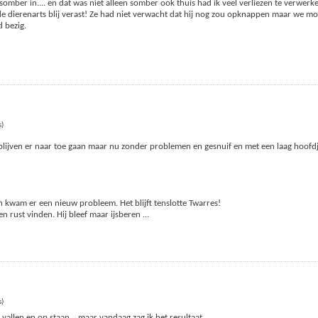
omber in.... en dat was niet alleen somber ook thuis had ik veel verliezen te verwerk
e dierenarts blij verast! Ze had niet verwacht dat hij nog zou opknappen maar we m
 bezig.
s)
blijven er naar toe gaan maar nu zonder problemen en gesnuif en met een laag hoofdj
!
en kwam er een nieuw probleem. Het blijft tenslotte Twarres!
n rust vinden. Hij bleef maar ijsberen
...
s)
vallen en op staan... maar vandaag zag ik het resultaat.