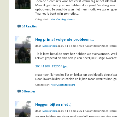
Toen de dierenarts voor het eerst kwam zag ze het allemaal s
Maar ik gaf niet op en we hebben doorgezet. Vandaag was d
opbouwen. Ze vond de scan niet meer nodig we waren goed
Twarres je bent mijn zonnetje
...
Categorieën
Niet-Gecategoriseerd
14 Reacties
Heg prima! volgende probleem...
door
TwarresNoah
op 09-11-14 om 17:06 (Op ontdekking met Twarre
Tja je leest het al de enge heg hebben we overwonnen. We 
Lekker gespeeld en dan heb je een heerlijke rustige Twarres
20141109_132334.jpg
Maar toen ik hem los liet en lekker op een kleedje ging zitt
Noah kwam lekker snuffelen en kijken maar Twarres kon gee
Categorieën
Niet-Gecategoriseerd
3 Reacties
Heggen bijten niet :)
door
TwarresNoah
op 08-11-14 om 20:21 (Op ontdekking met Twarre
Yes wat hebben we gister veel bereikt!! Het was een dag van 