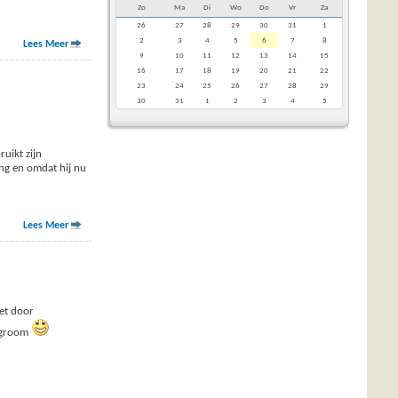
Zo
Ma
Di
Wo
Do
Vr
Za
26
27
28
29
30
31
1
2
3
4
5
6
7
8
Lees Meer
9
10
11
12
13
14
15
16
17
18
19
20
21
22
23
24
25
26
27
28
29
30
31
1
2
3
4
5
uikt zijn
ing en omdat hij nu
Lees Meer
iet door
lagroom