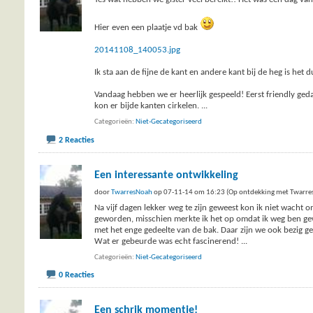
Hier even een plaatje vd bak
20141108_140053.jpg
Ik sta aan de fijne de kant en andere kant bij de heg is het d
Vandaag hebben we er heerlijk gespeeld! Eerst friendly ged
kon er bijde kanten cirkelen.
...
Categorieën
Niet-Gecategoriseerd
2 Reacties
Een interessante ontwikkeling
door
TwarresNoah
op 07-11-14 om 16:23 (Op ontdekking met Twarre
Na vijf dagen lekker weg te zijn geweest kon ik niet wacht 
geworden, misschien merkte ik het op omdat ik weg ben ge
met het enge gedeelte van de bak. Daar zijn we ook bezig 
Wat er gebeurde was echt fascinerend!
...
Categorieën
Niet-Gecategoriseerd
0 Reacties
Een schrik momentje!