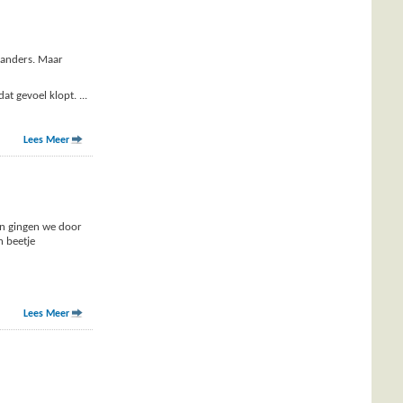
 anders. Maar
dat gevoel klopt.
...
Lees Meer
 en gingen we door
n beetje
Lees Meer