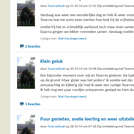
door
TwarresNoah
op 31-10-14 om 15:42 (Op ontdekking met Twarre
Vandaag was weer een wonderlijke dag en heb ik weer ontz
Twarres laat me soms even merken hoe leuk hij de vrijheid
omdat hij het zo vriendelijk aanbood toch maar even samen
Daarna gingen we lekker rommelen samen. Vandaag voelde al
Categorieën
Niet-Gecategoriseerd
2 Reacties
Klein geluk
door
TwarresNoah
op 30-10-14 om 10:08 (Op ontdekking met Twarre
Een bijzonder moment voor mij en Twarres gisteren. De laats
op de grond. Maar gister was het anders! Ik voelde wel zijn
zenuwachtig en kijkerig zijn had ik weer een rustige Twarres
Ik heb nog een paar rondjes ontspannen gestapt en hem daa
Categorieën
Niet-Gecategoriseerd
3 Reacties
Puur genieten, snelle leerling en weer uitstelle
door
TwarresNoah
op 28-10-14 om 07:58 (Op ontdekking met Twarre