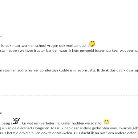
s)
n is leuk maar werk en school vragen ook veel aandacht
e stal hebben we twee tractor banden waar ik hem geregeld tussen parkeer wat geen p
aan en zodra hij hier zonder zijn kudde is is hij onrustig. Ik denk dus dat ik daar zi
s)
 bezig s
En wat een verbetering. Gister hadden we zo'n lol
ik van de dierenarts longeren. Maar ik heb daar andere gedachten over. Twarres gebr
 is het tijd om die billen ook te ontwikkelen. Dus dacht ik na over een andere oefen