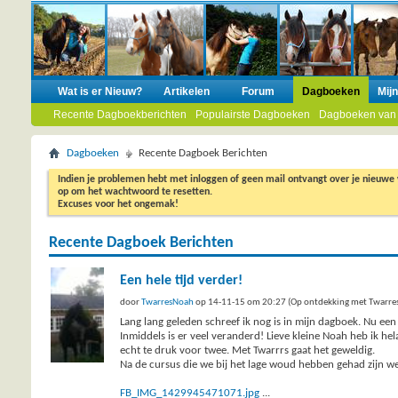
Wat is er Nieuw?
Artikelen
Forum
Dagboeken
Mij
Recente Dagboekberichten
Populairste Dagboeken
Dagboeken van
Dagboeken
Recente Dagboek Berichten
Indien je problemen hebt met inloggen of geen mail ontvangt over je nieuwe
op om het wachtwoord te resetten.
Excuses voor het ongemak!
Recente Dagboek Berichten
Een hele tijd verder!
door
TwarresNoah
op 14-11-15 om 20:27 (Op ontdekking met Twarre
Lang lang geleden schreef ik nog is in mijn dagboek. Nu een
Inmiddels is er veel veranderd! Lieve kleine Noah heb ik hel
echt te druk voor twee. Met Twarrrs gaat het geweldig.
Na de cursus die we bij het lage woud hebben gehad zijn we 
FB_IMG_1429945471071.jpg
...