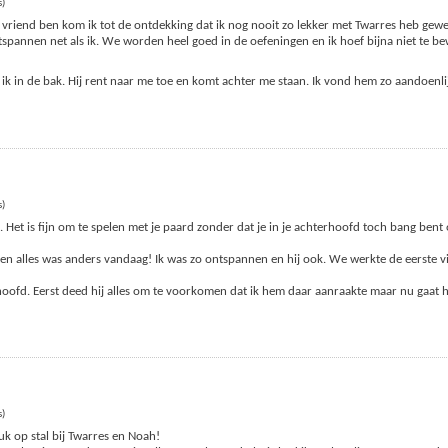
s)
vriend ben kom ik tot de ontdekking dat ik nog nooit zo lekker met Twarres heb gewe
ontspannen net als ik. We worden heel goed in de oefeningen en ik hoef bijna niet te 
en ik in de bak. Hij rent naar me toe en komt achter me staan. Ik vond hem zo aandoenl
s)
Het is fijn om te spelen met je paard zonder dat je in je achterhoofd toch bang bent 
n alles was anders vandaag! Ik was zo ontspannen en hij ook. We werkte de eerste vi
hoofd. Eerst deed hij alles om te voorkomen dat ik hem daar aanraakte maar nu gaat 
s)
uk op stal bij Twarres en Noah!