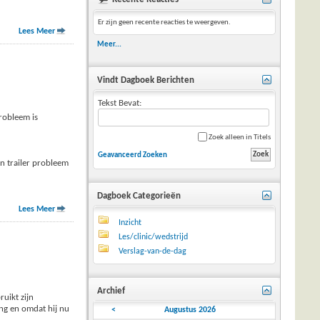
Er zijn geen recente reacties te weergeven.
Lees Meer
Meer...
Vindt Dagboek Berichten
Tekst Bevat:
robleem is
Zoek alleen in Titels
Geavanceerd Zoeken
jn trailer probleem
Dagboek Categorieën
Lees Meer
Inzicht
Les/clinic/wedstrijd
Verslag-van-de-dag
Archief
uikt zijn
ing en omdat hij nu
<
Augustus 2026