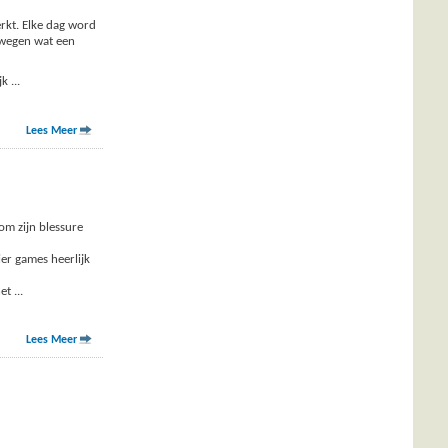
rkt. Elke dag word
bewegen wat een
ijk
...
Lees Meer
om zijn blessure
er games heerlijk
het
...
Lees Meer