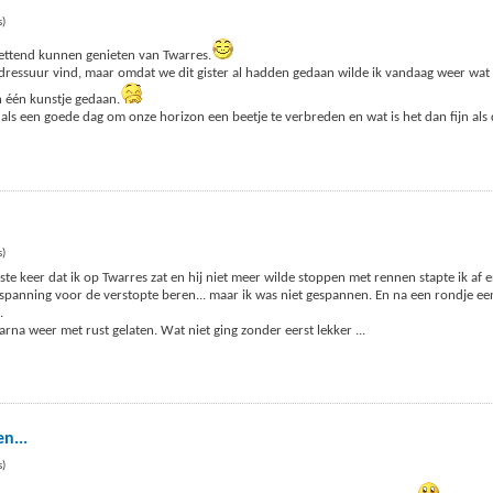
s)
ettend kunnen genieten van Twarres.
sdressuur vind, maar omdat we dit gister al hadden gedaan wilde ik vandaag weer wat
 één kunstje gedaan.
s een goede dag om onze horizon een beetje te verbreden en wat is het dan fijn als 
s)
te keer dat ik op Twarres zat en hij niet meer wilde stoppen met rennen stapte ik af
 spanning voor de verstopte beren... maar ik was niet gespannen. En na een rondje ee
.
rna weer met rust gelaten. Wat niet ging zonder eerst lekker
...
n...
s)