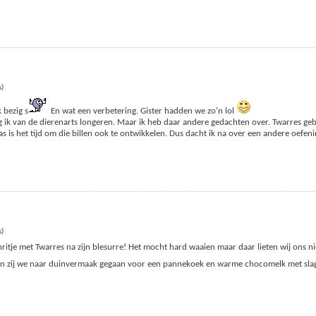
s)
 bezig s
En wat een verbetering. Gister hadden we zo'n lol
ik van de dierenarts longeren. Maar ik heb daar andere gedachten over. Twarres gebr
 is het tijd om die billen ook te ontwikkelen. Dus dacht ik na over een andere oefen
s)
enritje met Twarres na zijn blesurre! Het mocht hard waaien maar daar lieten wij ons n
 en zij we naar duinvermaak gegaan voor een pannekoek en warme chocomelk met s