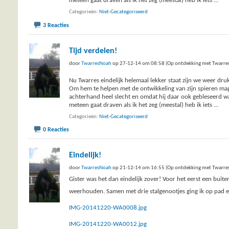
meteen gaat draven als ik het zeg (meestal) heb ik iets
...
Categorieën
Niet-Gecategoriseerd
3 Reacties
Tijd verdelen!
door
TwarresNoah
op 27-12-14 om 08:58 (Op ontdekking met Twarre
Nu Twarres eindelijk helemaal lekker staat zijn we weer druk
Om hem te helpen met de ontwikkeling van zijn spieren mag 
achterhand heel slecht en omdat hij daar ook gebleseerd was
meteen gaat draven als ik het zeg (meestal) heb ik iets
...
Categorieën
Niet-Gecategoriseerd
0 Reacties
Eindelijk!
door
TwarresNoah
op 21-12-14 om 16:55 (Op ontdekking met Twarre
Gister was het dan eindelijk zover! Voor het eerst een buit
weerhouden. Samen met drie stalgenootjes ging ik op pad
IMG-20141220-WA0008.jpg
IMG-20141220-WA0012.jpg