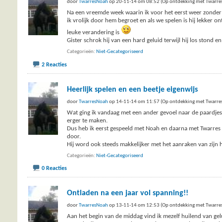
door
TwarresNoah
op 20-11-14 om 08:52 (Op ontdekking met Twarre
Na een vreemde week waarin ik voor het eerst weer zonder 
ik vrolijk door hem begroet en als we spelen is hij lekker 
leuke verandering is
Gister schrok hij van een hard geluid terwijl hij los stond 
Categorieën
Niet-Gecategoriseerd
2 Reacties
Heerlijk spelen en een beetje eigenwijs
door
TwarresNoah
op 14-11-14 om 11:57 (Op ontdekking met Twarre
Wat ging ik vandaag met een ander gevoel naar de paardjes. 
erger te maken.
Dus heb ik eerst gespeeld met Noah en daarna met Twarres e
door.
Hij word ook steeds makkelijker met het aanraken van zijn 
Categorieën
Niet-Gecategoriseerd
0 Reacties
Ontladen na een jaar vol spanning!!
door
TwarresNoah
op 13-11-14 om 12:53 (Op ontdekking met Twarre
Aan het begin van de middag vind ik mezelf huilend van gel