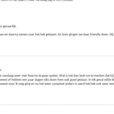
us gevaarlijk.
aan en daarna samen naar het hek gelopen. En toen gingen we daar friendly doen. Hij 
s)
om vandaag weer met Twarres te gaan spelen. Wat is het dan leuk om te merken dat hij l
weest of hebben een paar dagen niks doen hem ook goed gedaan. In elk geval wilde i
geweest voor ik weg ging en nu het weer compleet anders is werd het hek ook weer ee