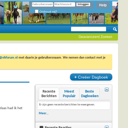
Help
Onthoud mij?
Geavanceerd Zoeken
o@nhforum.nl
met daarin je gebruikersnaam. We nemen dan contact met je
+
Creëer Dagboek
Recente
Meest
Beste
Berichten
Populair
Dagboeken
Er zijn geen recente berichten te weergeven.
elaas had ik het
Meer...
Recente Reacties