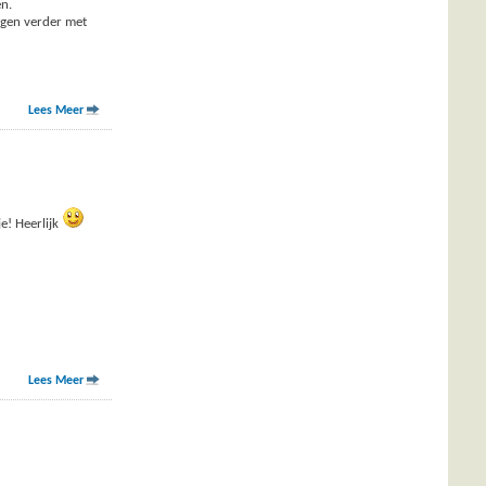
en.
ogen verder met
Lees Meer
e! Heerlijk
Lees Meer