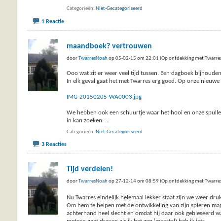
Categorieën
Niet-Gecategoriseerd
1 Reactie
maandboek? vertrouwen
door
TwarresNoah
op 05-02-15 om 22:01 (Op ontdekking met Twarre
Ooo wat zit er weer veel tijd tussen. Een dagboek bijhoude
In elk geval gaat het met Twarres erg goed. Op onze nieuw
IMG-20150205-WA0003.jpg
We hebben ook een schuurtje waar het hooi en onze spullen st
in kan zoeken.
...
Categorieën
Niet-Gecategoriseerd
3 Reacties
Tijd verdelen!
door
TwarresNoah
op 27-12-14 om 08:59 (Op ontdekking met Twarre
Nu Twarres eindelijk helemaal lekker staat zijn we weer druk
Om hem te helpen met de ontwikkeling van zijn spieren mag 
achterhand heel slecht en omdat hij daar ook gebleseerd was