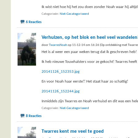
Ik wist niet hoe hij het zou doen zonder Noah waar hij alti
Categorieën
Niet-Gecategoriseerd
6 Reacties
Verhuizen, op het blok en heel veel wandelen
door
TwarresNoah
op 11-12-14 om 16:26 (Op ontdekking met Twarre
Het is al weer een paar weken terug dat ik geschreven heb! 
Ik heb nieuwe Touwhalsters voor ze gekocht! Twarres heeft
20141126_152353.jpg
En voor Noah haar eerste!! Het staat haar zo schattig!
20141126_152244.jpg
Inmiddels zijn Twarres en Noah verhuisd en dit was een hel
Categorieën
Niet-Gecategoriseerd
8 Reacties
Twarres kent me veel te goed