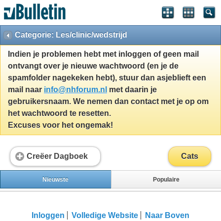
Categorie: Les/clinic/wedstrijd
Indien je problemen hebt met inloggen of geen mail
ontvangt over je nieuwe wachtwoord (en je de
spamfolder nagekeken hebt), stuur dan asjeblieft een
mail naar
info@nhforum.nl
met daarin je
gebruikersnaam. We nemen dan contact met je op om
het wachtwoord te resetten.
Excuses voor het ongemak!
Creëer Dagboek
Cats
Nieuwste
Populaire
Inloggen
Volledige Website
Naar Boven