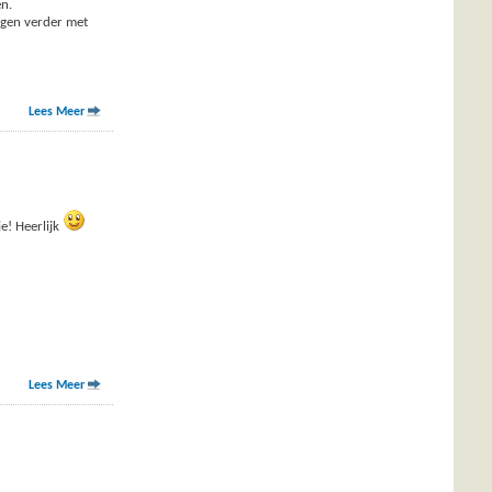
en.
ogen verder met
Lees Meer
e! Heerlijk
Lees Meer