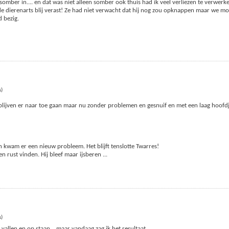
omber in.... en dat was niet alleen somber ook thuis had ik veel verliezen te verwerk
e dierenarts blij verast! Ze had niet verwacht dat hij nog zou opknappen maar we m
 bezig.
s)
blijven er naar toe gaan maar nu zonder problemen en gesnuif en met een laag hoofdj
!
en kwam er een nieuw probleem. Het blijft tenslotte Twarres!
n rust vinden. Hij bleef maar ijsberen
...
s)
vallen en op staan... maar vandaag zag ik het resultaat.