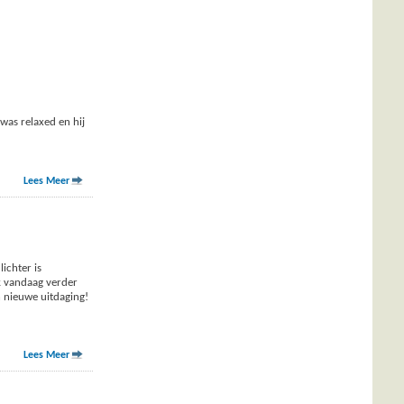
was relaxed en hij
Lees Meer
ichter is
k vandaag verder
n nieuwe uitdaging!
Lees Meer