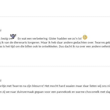
s)
 bezig s
En wat een verbetering. Gister hadden we zo'n lol
ik van de dierenarts longeren. Maar ik heb daar andere gedachten over. Twarres gebr
 is het tijd om die billen ook te ontwikkelen. Dus dacht ik na over een andere oefen
s)
enritje met Twarres na zijn blesurre! Het mocht hard waaien maar daar lieten wij ons n
 en zij we naar duinvermaak gegaan voor een pannekoek en warme chocomelk met s