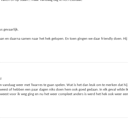
us gevaarlijk.
aan en daarna samen naar het hek gelopen. En toen gingen we daar friendly doen. Hij 
s)
om vandaag weer met Twarres te gaan spelen. Wat is het dan leuk om te merken dat hij l
weest of hebben een paar dagen niks doen hem ook goed gedaan. In elk geval wilde i
geweest voor ik weg ging en nu het weer compleet anders is werd het hek ook weer ee