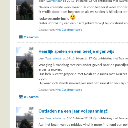
door
TwarresNoah
op 20-11-14 om 08:52 (Op ontdekking met Twarre
Na een vreemde week waarin ik voor het eerst weer zonder 
ik vrolijk door hem begroet en als we spelen is hij lekker 
leuke verandering is
Gister schrok hij van een hard geluid terwijl hij los stond 
Categorieën
Niet-Gecategoriseerd
2 Reacties
Heerlijk spelen en een beetje eigenwijs
door
TwarresNoah
op 14-11-14 om 11:57 (Op ontdekking met Twarre
Wat ging ik vandaag met een ander gevoel naar de paardjes. 
erger te maken.
Dus heb ik eerst gespeeld met Noah en daarna met Twarres e
door.
Hij word ook steeds makkelijker met het aanraken van zijn 
Categorieën
Niet-Gecategoriseerd
0 Reacties
Ontladen na een jaar vol spanning!!
door
TwarresNoah
op 13-11-14 om 12:53 (Op ontdekking met Twarre
Aan het begin van de middag vind ik mezelf huilend van gel