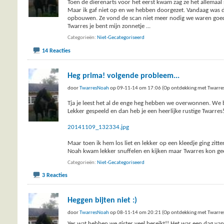
Toen de dierenarts voor het eerst kwam zag ze het allemaal s
Maar ik gaf niet op en we hebben doorgezet. Vandaag was d
opbouwen. Ze vond de scan niet meer nodig we waren goed
Twarres je bent mijn zonnetje
...
Categorieën
Niet-Gecategoriseerd
14 Reacties
Heg prima! volgende probleem...
door
TwarresNoah
op 09-11-14 om 17:06 (Op ontdekking met Twarre
Tja je leest het al de enge heg hebben we overwonnen. We 
Lekker gespeeld en dan heb je een heerlijke rustige Twarres
20141109_132334.jpg
Maar toen ik hem los liet en lekker op een kleedje ging zitt
Noah kwam lekker snuffelen en kijken maar Twarres kon gee
Categorieën
Niet-Gecategoriseerd
3 Reacties
Heggen bijten niet :)
door
TwarresNoah
op 08-11-14 om 20:21 (Op ontdekking met Twarre
Yes wat hebben we gister veel bereikt!! Het was een dag van 