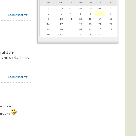
Zo
Ma
Di
Wo
Do
Vr
Za
26
27
28
29
30
31
1
2
3
4
5
6
7
8
Lees Meer
9
10
11
12
13
14
15
16
17
18
19
20
21
22
23
24
25
26
27
28
29
30
31
1
2
3
4
5
uikt zijn
ing en omdat hij nu
Lees Meer
iet door
lagroom