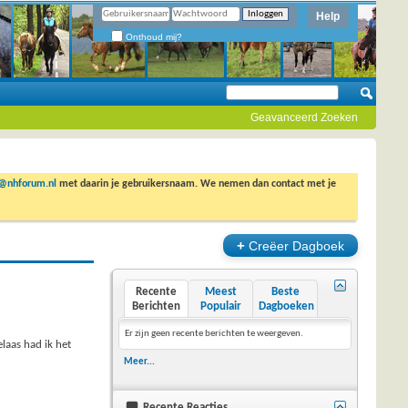
Help
Onthoud mij?
Geavanceerd Zoeken
o@nhforum.nl
met daarin je gebruikersnaam. We nemen dan contact met je
+
Creëer Dagboek
Recente
Meest
Beste
Berichten
Populair
Dagboeken
Er zijn geen recente berichten te weergeven.
elaas had ik het
Meer...
Recente Reacties