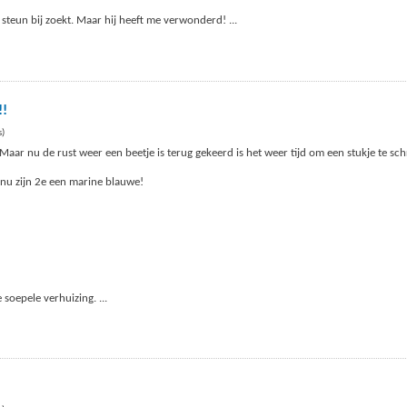
jd steun bij zoekt. Maar hij heeft me verwonderd!
...
!!
s)
Maar nu de rust weer een beetje is terug gekeerd is het weer tijd om een stukje te sch
 nu zijn 2e een marine blauwe!
e soepele verhuizing.
...