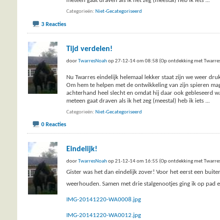
meteen gaat draven als ik het zeg (meestal) heb ik iets
...
Categorieën
Niet-Gecategoriseerd
3 Reacties
Tijd verdelen!
door
TwarresNoah
op 27-12-14 om 08:58 (Op ontdekking met Twarre
Nu Twarres eindelijk helemaal lekker staat zijn we weer druk
Om hem te helpen met de ontwikkeling van zijn spieren mag 
achterhand heel slecht en omdat hij daar ook gebleseerd was
meteen gaat draven als ik het zeg (meestal) heb ik iets
...
Categorieën
Niet-Gecategoriseerd
0 Reacties
Eindelijk!
door
TwarresNoah
op 21-12-14 om 16:55 (Op ontdekking met Twarre
Gister was het dan eindelijk zover! Voor het eerst een buit
weerhouden. Samen met drie stalgenootjes ging ik op pad
IMG-20141220-WA0008.jpg
IMG-20141220-WA0012.jpg