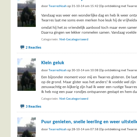
door
TwarresNoah
op 31-10-14 om 15:42 (Op ontdekking met Twarre
Vandaag was weer een wonderlijke dag en heb ik weer ontz
Twarres laat me soms even merken hoe leuk hij de vrijheid
omdat hij het zo vriendelijk aanbood toch maar even samen
Daarna gingen we lekker rommelen samen. Vandaag voelde al
Categorieën
Niet-Gecategoriseerd
2 Reacties
Klein geluk
door
TwarresNoah
op 30-10-14 om 10:08 (Op ontdekking met Twarre
Een bijzonder moment voor mij en Twarres gisteren. De laats
op de grond. Maar gister was het anders! Ik voelde wel zijn
zenuwachtig en kijkerig zijn had ik weer een rustige Twarres
Ik heb nog een paar rondjes ontspannen gestapt en hem daa
Categorieën
Niet-Gecategoriseerd
3 Reacties
Puur genieten, snelle leerling en weer uitstelle
door
TwarresNoah
op 28-10-14 om 07:58 (Op ontdekking met Twarre