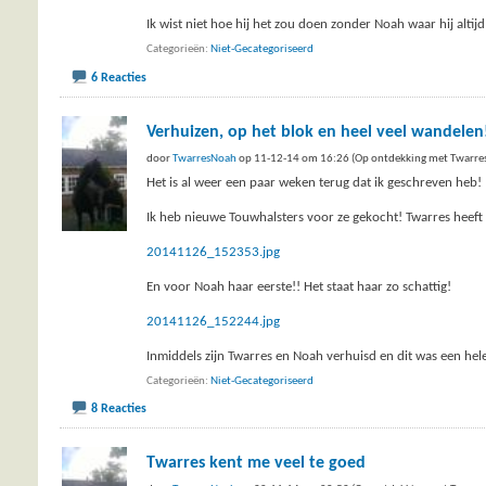
Ik wist niet hoe hij het zou doen zonder Noah waar hij alti
Categorieën
Niet-Gecategoriseerd
6 Reacties
Verhuizen, op het blok en heel veel wandelen
door
TwarresNoah
op 11-12-14 om 16:26 (Op ontdekking met Twarre
Het is al weer een paar weken terug dat ik geschreven heb! 
Ik heb nieuwe Touwhalsters voor ze gekocht! Twarres heeft
20141126_152353.jpg
En voor Noah haar eerste!! Het staat haar zo schattig!
20141126_152244.jpg
Inmiddels zijn Twarres en Noah verhuisd en dit was een hel
Categorieën
Niet-Gecategoriseerd
8 Reacties
Twarres kent me veel te goed