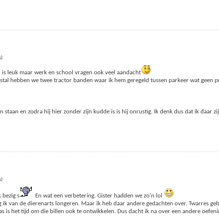
s)
n is leuk maar werk en school vragen ook veel aandacht
e stal hebben we twee tractor banden waar ik hem geregeld tussen parkeer wat geen p
aan en zodra hij hier zonder zijn kudde is is hij onrustig. Ik denk dus dat ik daar zi
s)
 bezig s
En wat een verbetering. Gister hadden we zo'n lol
ik van de dierenarts longeren. Maar ik heb daar andere gedachten over. Twarres gebr
 is het tijd om die billen ook te ontwikkelen. Dus dacht ik na over een andere oefen