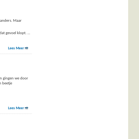
 anders. Maar
dat gevoel klopt.
...
Lees Meer
 en gingen we door
n beetje
Lees Meer