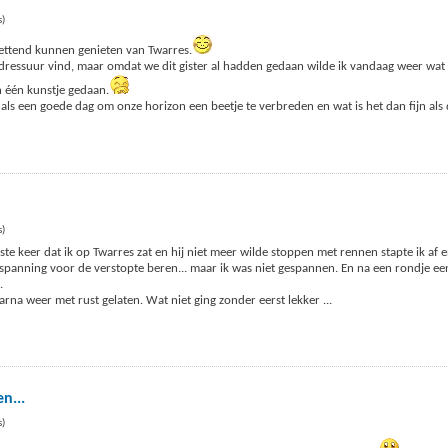
s)
ettend kunnen genieten van Twarres.
sdressuur vind, maar omdat we dit gister al hadden gedaan wilde ik vandaag weer wat
 één kunstje gedaan.
s een goede dag om onze horizon een beetje te verbreden en wat is het dan fijn als 
s)
te keer dat ik op Twarres zat en hij niet meer wilde stoppen met rennen stapte ik af
 spanning voor de verstopte beren... maar ik was niet gespannen. En na een rondje ee
.
rna weer met rust gelaten. Wat niet ging zonder eerst lekker
...
n...
s)