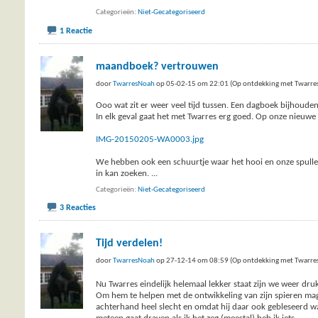
Categorieën
Niet-Gecategoriseerd
1 Reactie
maandboek? vertrouwen
door
TwarresNoah
op 05-02-15 om 22:01 (Op ontdekking met Twarre
Ooo wat zit er weer veel tijd tussen. Een dagboek bijhoude
In elk geval gaat het met Twarres erg goed. Op onze nieuw
IMG-20150205-WA0003.jpg
We hebben ook een schuurtje waar het hooi en onze spullen st
in kan zoeken.
...
Categorieën
Niet-Gecategoriseerd
3 Reacties
Tijd verdelen!
door
TwarresNoah
op 27-12-14 om 08:59 (Op ontdekking met Twarre
Nu Twarres eindelijk helemaal lekker staat zijn we weer druk
Om hem te helpen met de ontwikkeling van zijn spieren mag 
achterhand heel slecht en omdat hij daar ook gebleseerd was