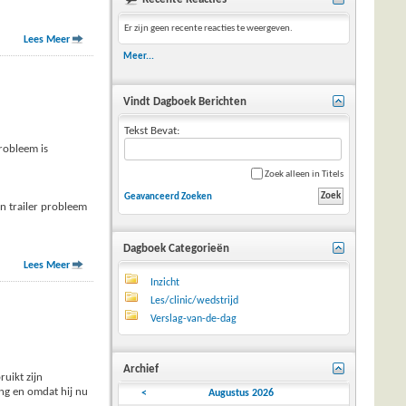
Er zijn geen recente reacties te weergeven.
Lees Meer
Meer...
Vindt Dagboek Berichten
Tekst Bevat:
robleem is
Zoek alleen in Titels
Geavanceerd Zoeken
jn trailer probleem
Dagboek Categorieën
Lees Meer
Inzicht
Les/clinic/wedstrijd
Verslag-van-de-dag
Archief
uikt zijn
ing en omdat hij nu
<
Augustus 2026