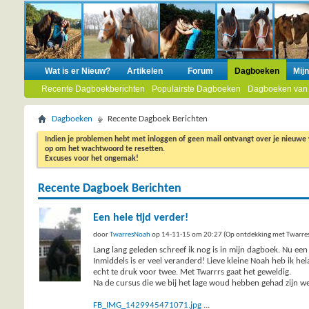
Wat is er Nieuw?
Artikelen
Forum
Dagboeken
Mij
Recente Dagboekberichten
Populairste Dagboeken
Dagboeken van
Dagboeken
Recente Dagboek Berichten
Indien je problemen hebt met inloggen of geen mail ontvangt over je nieuwe
op om het wachtwoord te resetten.
Excuses voor het ongemak!
Recente Dagboek Berichten
Een hele tijd verder!
door
TwarresNoah
op 14-11-15 om 20:27 (Op ontdekking met Twarre
Lang lang geleden schreef ik nog is in mijn dagboek. Nu een
Inmiddels is er veel veranderd! Lieve kleine Noah heb ik hel
echt te druk voor twee. Met Twarrrs gaat het geweldig.
Na de cursus die we bij het lage woud hebben gehad zijn we 
FB_IMG_1429945471071.jpg
...