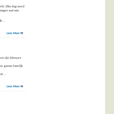
rkt. Elke dag word
bewegen wat een
ijk
...
Lees Meer
om zijn blessure
er games heerlijk
het
...
Lees Meer