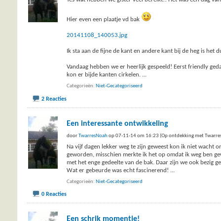
Hier even een plaatje vd bak
20141108_140053.jpg
Ik sta aan de fijne de kant en andere kant bij de heg is het d
Vandaag hebben we er heerlijk gespeeld! Eerst friendly ged
kon er bijde kanten cirkelen.
...
Categorieën
Niet-Gecategoriseerd
2 Reacties
Een interessante ontwikkeling
door
TwarresNoah
op 07-11-14 om 16:23 (Op ontdekking met Twarre
Na vijf dagen lekker weg te zijn geweest kon ik niet wacht 
geworden, misschien merkte ik het op omdat ik weg ben ge
met het enge gedeelte van de bak. Daar zijn we ook bezig 
Wat er gebeurde was echt fascinerend!
...
Categorieën
Niet-Gecategoriseerd
0 Reacties
Een schrik momentje!