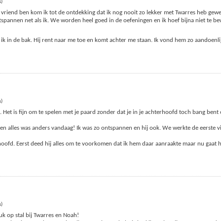
s)
vriend ben kom ik tot de ontdekking dat ik nog nooit zo lekker met Twarres heb gewe
ontspannen net als ik. We worden heel goed in de oefeningen en ik hoef bijna niet te 
en ik in de bak. Hij rent naar me toe en komt achter me staan. Ik vond hem zo aandoenl
s)
Het is fijn om te spelen met je paard zonder dat je in je achterhoofd toch bang bent 
n alles was anders vandaag! Ik was zo ontspannen en hij ook. We werkte de eerste vi
hoofd. Eerst deed hij alles om te voorkomen dat ik hem daar aanraakte maar nu gaat 
s)
uk op stal bij Twarres en Noah!