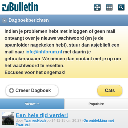
Dagboekberichten
Indien je problemen hebt met inloggen of geen mail
ontvangt over je nieuwe wachtwoord (en je de
spamfolder nagekeken hebt), stuur dan asjeblieft een
mail naar
info@nhforum.nl
met daarin je
gebruikersnaam. We nemen dan contact met je op om
het wachtwoord te resetten.
Excuses voor het ongemak!
Creëer Dagboek
Cats
Nieuwste
Populaire
Een hele tijd verder!
door
TwarresNoah
op 14-11-15 om 20:27 (
Op ontdekking met
Twarres
)