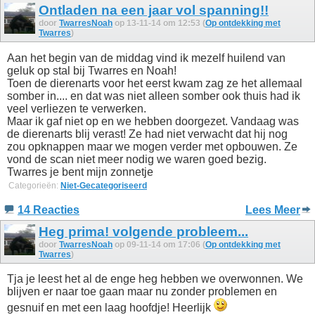
Ontladen na een jaar vol spanning!!
door
TwarresNoah
op 13-11-14 om 12:53 (
Op ontdekking met
Twarres
)
Aan het begin van de middag vind ik mezelf huilend van
geluk op stal bij Twarres en Noah!
Toen de dierenarts voor het eerst kwam zag ze het allemaal
somber in.... en dat was niet alleen somber ook thuis had ik
veel verliezen te verwerken.
Maar ik gaf niet op en we hebben doorgezet. Vandaag was
de dierenarts blij verast! Ze had niet verwacht dat hij nog
zou opknappen maar we mogen verder met opbouwen. Ze
vond de scan niet meer nodig we waren goed bezig.
Twarres je bent mijn zonnetje
Categorieën:
Niet-Gecategoriseerd
14 Reacties
Lees Meer
Heg prima! volgende probleem...
door
TwarresNoah
op 09-11-14 om 17:06 (
Op ontdekking met
Twarres
)
Tja je leest het al de enge heg hebben we overwonnen. We
blijven er naar toe gaan maar nu zonder problemen en
gesnuif en met een laag hoofdje! Heerlijk