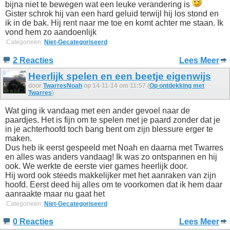
bijna niet te bewegen wat een leuke verandering is
Gister schrok hij van een hard geluid terwijl hij los stond en
ik in de bak. Hij rent naar me toe en komt achter me staan. Ik
vond hem zo aandoenlijk
Categorieën:
Niet-Gecategoriseerd
2 Reacties
Lees Meer
Heerlijk spelen en een beetje eigenwijs
door
TwarresNoah
op 14-11-14 om 11:57 (
Op ontdekking met
Twarres
)
Wat ging ik vandaag met een ander gevoel naar de
paardjes. Het is fijn om te spelen met je paard zonder dat je
in je achterhoofd toch bang bent om zijn blessure erger te
maken.
Dus heb ik eerst gespeeld met Noah en daarna met Twarres
en alles was anders vandaag! Ik was zo ontspannen en hij
ook. We werkte de eerste vier games heerlijk door.
Hij word ook steeds makkelijker met het aanraken van zijn
hoofd. Eerst deed hij alles om te voorkomen dat ik hem daar
aanraakte maar nu gaat het
Categorieën:
Niet-Gecategoriseerd
0 Reacties
Lees Meer