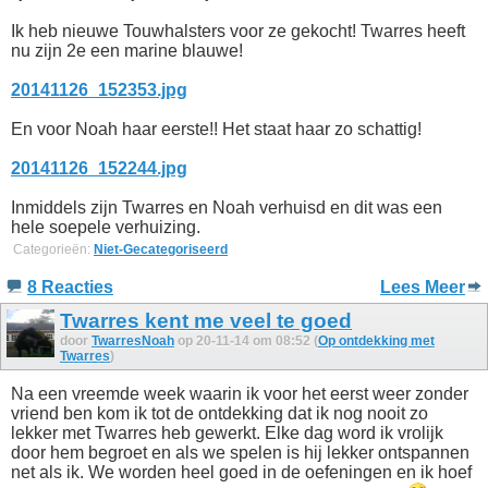
Ik heb nieuwe Touwhalsters voor ze gekocht! Twarres heeft
nu zijn 2e een marine blauwe!
20141126_152353.jpg
En voor Noah haar eerste!! Het staat haar zo schattig!
20141126_152244.jpg
Inmiddels zijn Twarres en Noah verhuisd en dit was een
hele soepele verhuizing.
Categorieën:
Niet-Gecategoriseerd
8 Reacties
Lees Meer
Twarres kent me veel te goed
door
TwarresNoah
op 20-11-14 om 08:52 (
Op ontdekking met
Twarres
)
Na een vreemde week waarin ik voor het eerst weer zonder
vriend ben kom ik tot de ontdekking dat ik nog nooit zo
lekker met Twarres heb gewerkt. Elke dag word ik vrolijk
door hem begroet en als we spelen is hij lekker ontspannen
net als ik. We worden heel goed in de oefeningen en ik hoef