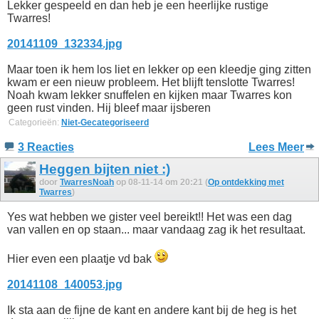
Lekker gespeeld en dan heb je een heerlijke rustige
Twarres!
20141109_132334.jpg
Maar toen ik hem los liet en lekker op een kleedje ging zitten
kwam er een nieuw probleem. Het blijft tenslotte Twarres!
Noah kwam lekker snuffelen en kijken maar Twarres kon
geen rust vinden. Hij bleef maar ijsberen
Categorieën:
Niet-Gecategoriseerd
3 Reacties
Lees Meer
Heggen bijten niet :)
door
TwarresNoah
op 08-11-14 om 20:21 (
Op ontdekking met
Twarres
)
Yes wat hebben we gister veel bereikt!! Het was een dag
van vallen en op staan... maar vandaag zag ik het resultaat.
Hier even een plaatje vd bak
20141108_140053.jpg
Ik sta aan de fijne de kant en andere kant bij de heg is het