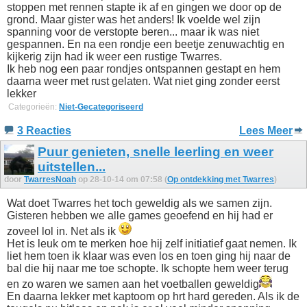
stoppen met rennen stapte ik af en gingen we door op de
grond. Maar gister was het anders! Ik voelde wel zijn
spanning voor de verstopte beren... maar ik was niet
gespannen. En na een rondje een beetje zenuwachtig en
kijkerig zijn had ik weer een rustige Twarres.
Ik heb nog een paar rondjes ontspannen gestapt en hem
daarna weer met rust gelaten. Wat niet ging zonder eerst
lekker
Categorieën:
Niet-Gecategoriseerd
3 Reacties
Lees Meer
Puur genieten, snelle leerling en weer
uitstellen...
door
TwarresNoah
op 28-10-14 om 07:58 (
Op ontdekking met Twarres
)
Wat doet Twarres het toch geweldig als we samen zijn.
Gisteren hebben we alle games geoefend en hij had er
zoveel lol in. Net als ik
Het is leuk om te merken hoe hij zelf initiatief gaat nemen. Ik
liet hem toen ik klaar was even los en toen ging hij naar de
bal die hij naar me toe schopte. Ik schopte hem weer terug
en zo waren we samen aan het voetballen geweldig
En daarna lekker met kaptoom op hrt hard gereden. Als ik de