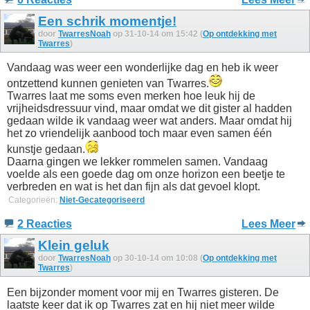
Een schrik momentje!
door
TwarresNoah
op 31-10-14 om 15:42 (
Op ontdekking met
Twarres
)
Vandaag was weer een wonderlijke dag en heb ik weer
ontzettend kunnen genieten van Twarres.
Twarres laat me soms even merken hoe leuk hij de
vrijheidsdressuur vind, maar omdat we dit gister al hadden
gedaan wilde ik vandaag weer wat anders. Maar omdat hij
het zo vriendelijk aanbood toch maar even samen één
kunstje gedaan.
Daarna gingen we lekker rommelen samen. Vandaag
voelde als een goede dag om onze horizon een beetje te
verbreden en wat is het dan fijn als dat gevoel klopt.
Categorieën:
Niet-Gecategoriseerd
2 Reacties
Lees Meer
Klein geluk
door
TwarresNoah
op 30-10-14 om 10:08 (
Op ontdekking met
Twarres
)
Een bijzonder moment voor mij en Twarres gisteren. De
laatste keer dat ik op Twarres zat en hij niet meer wilde