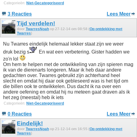
Categorieën:
Niet-Gecategoriseerd
3 Reacties
Lees Meer
Tijd verdelen!
door
TwarresNoah
op 27-12-14 om 08:58 (
Op ontdekking met
Twarres
)
Nu Twarres eindelijk helemaal lekker staat zijn we weer
druk bezig s
En wat een verbetering. Gister hadden we
zo'n lol
Om hem te helpen met de ontwikkeling van zijn spieren mag
ik van de dierenarts longeren. Maar ik heb daar andere
gedachten over. Twarres gebruikt zijn achterhand heel
slecht en omdat hij daar ook gebleseerd was is het tijd om
die billen ook te ontwikkelen. Dus dacht ik na over een
andere oefening en omdat hij nu meteen gaat draven als ik
het zeg (meestal) heb ik iets
Categorieën:
Niet-Gecategoriseerd
0 Reacties
Lees Meer
Eindelijk!
door
TwarresNoah
op 21-12-14 om 16:55 (
Op ontdekking met
Twarres
)