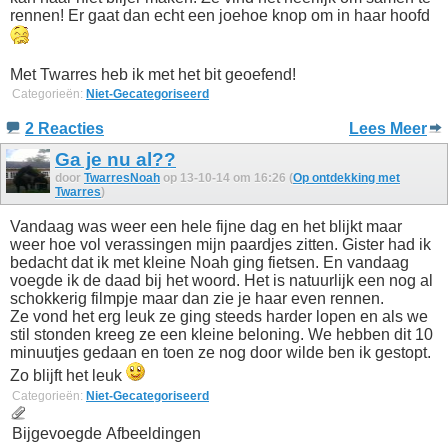
rennen! Er gaat dan echt een joehoe knop om in haar hoofd
Met Twarres heb ik met het bit geoefend!
Categorieën:
Niet-Gecategoriseerd
2 Reacties
Lees Meer
Ga je nu al??
door
TwarresNoah
op 13-10-14 om 16:26 (
Op ontdekking met
Twarres
)
Vandaag was weer een hele fijne dag en het blijkt maar
weer hoe vol verassingen mijn paardjes zitten. Gister had ik
bedacht dat ik met kleine Noah ging fietsen. En vandaag
voegde ik de daad bij het woord. Het is natuurlijk een nog al
schokkerig filmpje maar dan zie je haar even rennen.
Ze vond het erg leuk ze ging steeds harder lopen en als we
stil stonden kreeg ze een kleine beloning. We hebben dit 10
minuutjes gedaan en toen ze nog door wilde ben ik gestopt.
Zo blijft het leuk
Categorieën:
Niet-Gecategoriseerd
Bijgevoegde Afbeeldingen