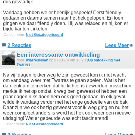
dus gevaarlijk.
Vandaag hebben we er heerlijk gespeeld! Eerst friendly
gedaan en daarna samen naar het hek gelopen. En toen
gingen we daar friendly doen. Hij was relaxed en hij kon er
bijde kanten cirkelen.
Categorieën:
Niet-Gecategoriseerd
2 Reacties
Lees Meer
Een interessante ontwikkeling
door
TwarresNoah
op 07-11-14 om 16:23 (
Op ontdekking met
Twarres
)
Na vijf dagen lekker weg te zijn geweest kon ik niet wacht
om vandaag weer met Twarres te gaan spelen. Wat is het
dan leuk om te merken dat hij lichter is geworden, misschien
merkte ik het op omdat ik weg ben geweest of hebben een
paar dagen niks doen hem ook goed gedaan. In elk geval
wilde ik vandaag verder met het enge gedeelte van de bak.
Daar zijn we ook bezig geweest voor ik weg ging en nu het
weer compleet anders is werd het hek ook weer een nieuwe
uitdaging! Wat er gebeurde was echt fascinerend!
Categorieën:
Niet-Gecategoriseerd
0 Reacties
Lees Meer