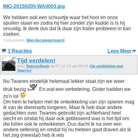
IMG-20150205-WA0003.jpg
We hebben ook een schuurtje waar het hooi en onze
spullen staan en zodra hij hier zonder zijn kudde is is hij
onrustig. Ik denk dus dat ik daar zijn trailer probleem in kan
zoeken.
Categorieën:
Niet-Gecategoriseerd
3 Reacties
Lees Meer
Tijd verdelen!
door
TwarresNoah
op 27-12-14 om 08:59 (
Op ontdekking met
Twarres
)
Nu Twarres eindelijk helemaal lekker staat zijn we weer
druk bezig s
En wat een verbetering. Gister hadden we
zo'n lol
Om hem te helpen met de ontwikkeling van zijn spieren mag
ik van de dierenarts longeren. Maar ik heb daar andere
gedachten over. Twarres gebruikt zijn achterhand heel
slecht en omdat hij daar ook gebleseerd was is het tijd om
die billen ook te ontwikkelen. Dus dacht ik na over een
andere oefening en omdat hij nu meteen gaat draven als ik
het zeg (meestal) heb ik iets