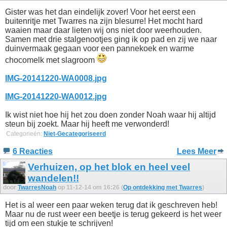
Gister was het dan eindelijk zover! Voor het eerst een
buitenritje met Twarres na zijn blesurre! Het mocht hard
waaien maar daar lieten wij ons niet door weerhouden.
Samen met drie stalgenootjes ging ik op pad en zij we naar
duinvermaak gegaan voor een pannekoek en warme
chocomelk met slagroom
IMG-20141220-WA0008.jpg
IMG-20141220-WA0012.jpg
Ik wist niet hoe hij het zou doen zonder Noah waar hij altijd
steun bij zoekt. Maar hij heeft me verwonderd!
Categorieën:
Niet-Gecategoriseerd
6 Reacties
Lees Meer
Verhuizen, op het blok en heel veel
wandelen!!
door
TwarresNoah
op 11-12-14 om 16:26 (
Op ontdekking met Twarres
)
Het is al weer een paar weken terug dat ik geschreven heb!
Maar nu de rust weer een beetje is terug gekeerd is het weer
tijd om een stukje te schrijven!