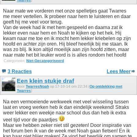
Twarres
)
Naar mate we vorderen met onze spelletjes gaat Twarres
me meer vertellen. Ik probeer naar hem te luisteren en daar
geeft hij me veel voor terug.
Van de week had ik met hem gespeeld en daarna zat ik
lekker even naar hem en Noah te kijken op het hek. Hij
kwam naar me toe en ik mocht hem lekker kriebelen op zijn
hoofd en achter zijn oren. Hij bleef heerlijk bij me staan. Ik
was zo blij. Ik kon altijd moeilijk aan zijn hoofd zitten, maar
naar mate het bit leuker word is is alles rondom het hoofd
Categorieën:
Niet-Gecategoriseerd
3 Reacties
Lees Meer
Een klein stukje draf
door
TwarresNoah
op 17-10-14 om 22:34 (
Op ontdekking met
Twarres
)
Na een vermoeiende werkweek met veel wisseling tussen
laat en vroeg werken heb ik dan eindelijk weekend! Straks
weer lekker een weekje naar school dus dan heb ik extra
veel tijd voor de paardjes
Maar we hebben zeker niet stil gezeten! Door inspiratie van
het forum ben ik van de week met Noah gaan fietsen! En ik
kan haar niet blijer maken! Ze vind het heerlijk om samen te