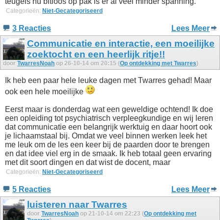
teugels nu bitloos op pak is er al veel minder spanning.
Categorieën:
Niet-Gecategoriseerd
3 Reacties
Lees Meer
Communicatie en interactie, een moeilijke
zoektocht en een heerlijk ritje!!
door
TwarresNoah
op 26-10-14 om 20:15 (
Op ontdekking met Twarres
)
Ik heb een paar hele leuke dagen met Twarres gehad! Maar
ook een hele moeilijke
Eerst maar is donderdag wat een geweldige ochtend! Ik doe
een opleiding tot psychiatrisch verpleegkundige en wij leren
dat communicatie een belangrijk werktuig en daar hoort ook
je lichaamstaal bij. Omdat we veel binnen werken leek het
me leuk om de les een keer bij de paarden door te brengen
en dat idee viel erg in de smaak. Ik heb totaal geen ervaring
met dit soort dingen en dat wist de docent, maar
Categorieën:
Niet-Gecategoriseerd
5 Reacties
Lees Meer
luisteren naar Twarres
door
TwarresNoah
op 21-10-14 om 22:23 (
Op ontdekking met