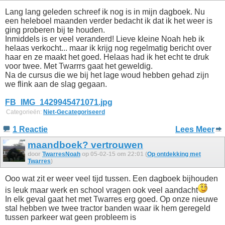
Lang lang geleden schreef ik nog is in mijn dagboek. Nu
een heleboel maanden verder bedacht ik dat ik het weer is
ging proberen bij te houden.
Inmiddels is er veel veranderd! Lieve kleine Noah heb ik
helaas verkocht... maar ik krijg nog regelmatig bericht over
haar en ze maakt het goed. Helaas had ik het echt te druk
voor twee. Met Twarrrs gaat het geweldig.
Na de cursus die we bij het lage woud hebben gehad zijn
we flink aan de slag gegaan.
FB_IMG_1429945471071.jpg
Categorieën:
Niet-Gecategoriseerd
1 Reactie
Lees Meer
maandboek? vertrouwen
door
TwarresNoah
op 05-02-15 om 22:01 (
Op ontdekking met
Twarres
)
Ooo wat zit er weer veel tijd tussen. Een dagboek bijhouden
is leuk maar werk en school vragen ook veel aandacht
In elk geval gaat het met Twarres erg goed. Op onze nieuwe
stal hebben we twee tractor banden waar ik hem geregeld
tussen parkeer wat geen probleem is