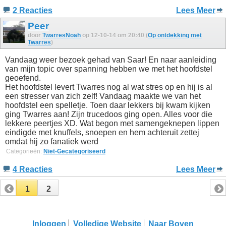
2 Reacties
Lees Meer
Peer
door
TwarresNoah
op 12-10-14 om 20:40 (
Op ontdekking met
Twarres
)
Vandaag weer bezoek gehad van Saar! En naar aanleiding
van mijn topic over spanning hebben we met het hoofdstel
geoefend.
Het hoofdstel levert Twarres nog al wat stres op en hij is al
een stresser van zich zelf! Vandaag maakte we van het
hoofdstel een spelletje. Toen daar lekkers bij kwam kijken
ging Twarres aan! Zijn trucedoos ging open. Alles voor die
lekkere peertjes XD. Wat begon met samengeknepen lippen
eindigde met knuffels, snoepen en hem achteruit zettej
omdat hij zo fanatiek werd
Categorieën:
Niet-Gecategoriseerd
4 Reacties
Lees Meer
1
2
Inloggen
Volledige Website
Naar Boven