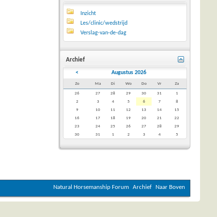
Inzicht
Les/clinic/wedstrijd
Verslag-van-de-dag
Archief
<
Augustus 2026
Zo
Ma
Di
Wo
Do
Vr
Za
26
27
28
29
30
31
1
2
3
4
5
6
7
8
9
10
11
12
13
14
15
16
17
18
19
20
21
22
23
24
25
26
27
28
29
30
31
1
2
3
4
5
Natural Horsemanship Forum
Archief
Naar Boven