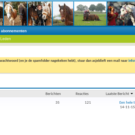
n abonnementen
 Leden
 wachtwoord (en je de spamfolder nagekeken hebt), stuur dan asjeblieft een mail naar
inf
Berichten
Reacties
Laatste Bericht
35
121
Een hele ti
14-11-1