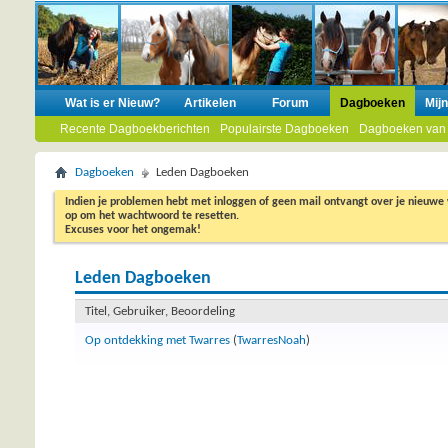
Wat is er Nieuw?
Artikelen
Forum
Dagboeken
Mij
Recente Dagboekberichten
Populairste Dagboeken
Dagboeken van
Dagboeken
Leden Dagboeken
Indien je problemen hebt met inloggen of geen mail ontvangt over je nieuwe
op om het wachtwoord te resetten.
Excuses voor het ongemak!
Leden Dagboeken
Titel, Gebruiker, Beoordeling
Op ontdekking met Twarres
(
TwarresNoah
)