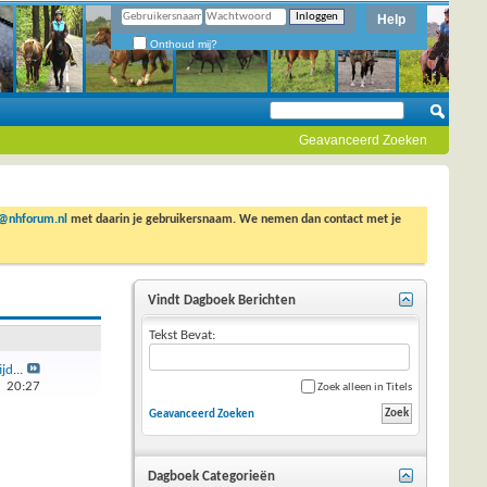
Help
Onthoud mij?
Geavanceerd Zoeken
o@nhforum.nl
met daarin je gebruikersnaam. We nemen dan contact met je
Vindt Dagboek Berichten
Tekst Bevat:
jd...
5
20:27
Zoek alleen in Titels
Geavanceerd Zoeken
Dagboek Categorieën