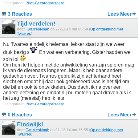
Categorieën:
Niet-Gecategoriseerd
3 Reacties
Lees Meer
Tijd verdelen!
door
TwarresNoah
op 27-12-14 om 08:58 (
Op ontdekking met
Twarres
)
Nu Twarres eindelijk helemaal lekker staat zijn we weer
druk bezig s
En wat een verbetering. Gister hadden we
zo'n lol
Om hem te helpen met de ontwikkeling van zijn spieren mag
ik van de dierenarts longeren. Maar ik heb daar andere
gedachten over. Twarres gebruikt zijn achterhand heel
slecht en omdat hij daar ook gebleseerd was is het tijd om
die billen ook te ontwikkelen. Dus dacht ik na over een
andere oefening en omdat hij nu meteen gaat draven als ik
het zeg (meestal) heb ik iets
Categorieën:
Niet-Gecategoriseerd
0 Reacties
Lees Meer
Eindelijk!
door
TwarresNoah
op 21-12-14 om 16:55 (
Op ontdekking met
Twarres
)