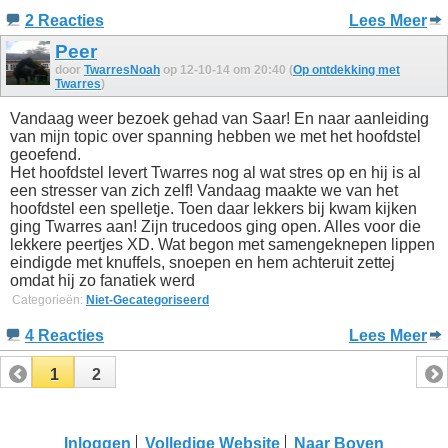
2 Reacties
Lees Meer
Peer
door
TwarresNoah
op 12-10-14 om 20:40 (
Op ontdekking met
Twarres
)
Vandaag weer bezoek gehad van Saar! En naar aanleiding
van mijn topic over spanning hebben we met het hoofdstel
geoefend.
Het hoofdstel levert Twarres nog al wat stres op en hij is al
een stresser van zich zelf! Vandaag maakte we van het
hoofdstel een spelletje. Toen daar lekkers bij kwam kijken
ging Twarres aan! Zijn trucedoos ging open. Alles voor die
lekkere peertjes XD. Wat begon met samengeknepen lippen
eindigde met knuffels, snoepen en hem achteruit zettej
omdat hij zo fanatiek werd
Categorieën:
Niet-Gecategoriseerd
4 Reacties
Lees Meer
1
2
Inloggen
Volledige Website
Naar Boven