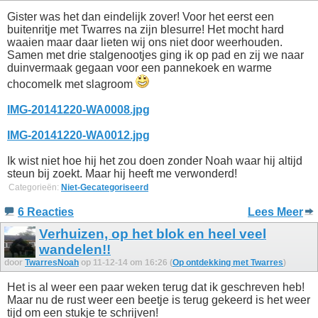
Gister was het dan eindelijk zover! Voor het eerst een
buitenritje met Twarres na zijn blesurre! Het mocht hard
waaien maar daar lieten wij ons niet door weerhouden.
Samen met drie stalgenootjes ging ik op pad en zij we naar
duinvermaak gegaan voor een pannekoek en warme
chocomelk met slagroom
IMG-20141220-WA0008.jpg
IMG-20141220-WA0012.jpg
Ik wist niet hoe hij het zou doen zonder Noah waar hij altijd
steun bij zoekt. Maar hij heeft me verwonderd!
Categorieën:
Niet-Gecategoriseerd
6 Reacties
Lees Meer
Verhuizen, op het blok en heel veel
wandelen!!
door
TwarresNoah
op 11-12-14 om 16:26 (
Op ontdekking met Twarres
)
Het is al weer een paar weken terug dat ik geschreven heb!
Maar nu de rust weer een beetje is terug gekeerd is het weer
tijd om een stukje te schrijven!