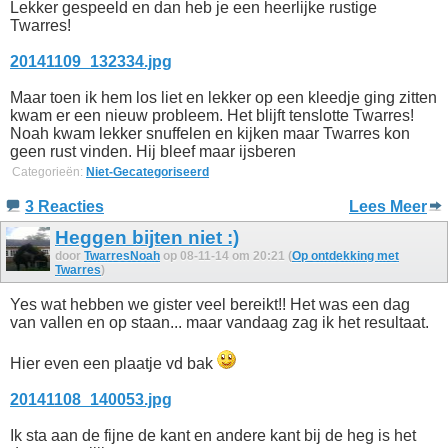
Lekker gespeeld en dan heb je een heerlijke rustige
Twarres!
20141109_132334.jpg
Maar toen ik hem los liet en lekker op een kleedje ging zitten
kwam er een nieuw probleem. Het blijft tenslotte Twarres!
Noah kwam lekker snuffelen en kijken maar Twarres kon
geen rust vinden. Hij bleef maar ijsberen
Categorieën:
Niet-Gecategoriseerd
3 Reacties
Lees Meer
Heggen bijten niet :)
door
TwarresNoah
op 08-11-14 om 20:21 (
Op ontdekking met
Twarres
)
Yes wat hebben we gister veel bereikt!! Het was een dag
van vallen en op staan... maar vandaag zag ik het resultaat.
Hier even een plaatje vd bak
20141108_140053.jpg
Ik sta aan de fijne de kant en andere kant bij de heg is het