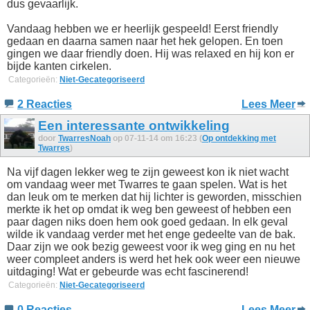
dus gevaarlijk.
Vandaag hebben we er heerlijk gespeeld! Eerst friendly
gedaan en daarna samen naar het hek gelopen. En toen
gingen we daar friendly doen. Hij was relaxed en hij kon er
bijde kanten cirkelen.
Categorieën:
Niet-Gecategoriseerd
2 Reacties
Lees Meer
Een interessante ontwikkeling
door
TwarresNoah
op 07-11-14 om 16:23 (
Op ontdekking met
Twarres
)
Na vijf dagen lekker weg te zijn geweest kon ik niet wacht
om vandaag weer met Twarres te gaan spelen. Wat is het
dan leuk om te merken dat hij lichter is geworden, misschien
merkte ik het op omdat ik weg ben geweest of hebben een
paar dagen niks doen hem ook goed gedaan. In elk geval
wilde ik vandaag verder met het enge gedeelte van de bak.
Daar zijn we ook bezig geweest voor ik weg ging en nu het
weer compleet anders is werd het hek ook weer een nieuwe
uitdaging! Wat er gebeurde was echt fascinerend!
Categorieën:
Niet-Gecategoriseerd
0 Reacties
Lees Meer