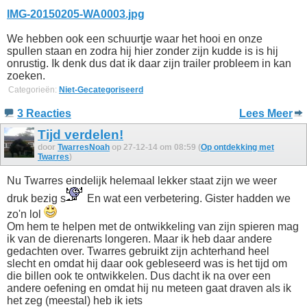
IMG-20150205-WA0003.jpg
We hebben ook een schuurtje waar het hooi en onze
spullen staan en zodra hij hier zonder zijn kudde is is hij
onrustig. Ik denk dus dat ik daar zijn trailer probleem in kan
zoeken.
Categorieën:
Niet-Gecategoriseerd
3 Reacties
Lees Meer
Tijd verdelen!
door
TwarresNoah
op 27-12-14 om 08:59 (
Op ontdekking met
Twarres
)
Nu Twarres eindelijk helemaal lekker staat zijn we weer
druk bezig s
En wat een verbetering. Gister hadden we
zo'n lol
Om hem te helpen met de ontwikkeling van zijn spieren mag
ik van de dierenarts longeren. Maar ik heb daar andere
gedachten over. Twarres gebruikt zijn achterhand heel
slecht en omdat hij daar ook gebleseerd was is het tijd om
die billen ook te ontwikkelen. Dus dacht ik na over een
andere oefening en omdat hij nu meteen gaat draven als ik
het zeg (meestal) heb ik iets