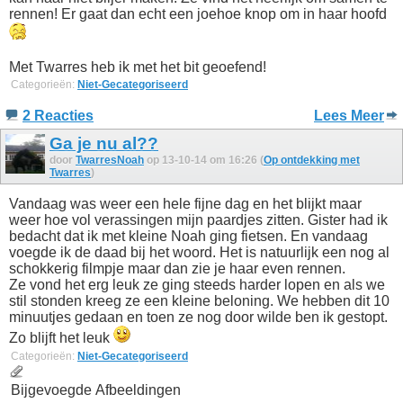
rennen! Er gaat dan echt een joehoe knop om in haar hoofd
Met Twarres heb ik met het bit geoefend!
Categorieën:
Niet-Gecategoriseerd
2 Reacties
Lees Meer
Ga je nu al??
door
TwarresNoah
op 13-10-14 om 16:26 (
Op ontdekking met
Twarres
)
Vandaag was weer een hele fijne dag en het blijkt maar
weer hoe vol verassingen mijn paardjes zitten. Gister had ik
bedacht dat ik met kleine Noah ging fietsen. En vandaag
voegde ik de daad bij het woord. Het is natuurlijk een nog al
schokkerig filmpje maar dan zie je haar even rennen.
Ze vond het erg leuk ze ging steeds harder lopen en als we
stil stonden kreeg ze een kleine beloning. We hebben dit 10
minuutjes gedaan en toen ze nog door wilde ben ik gestopt.
Zo blijft het leuk
Categorieën:
Niet-Gecategoriseerd
Bijgevoegde Afbeeldingen