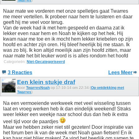
Twarres
)
Naar mate we vorderen met onze spelletjes gaat Twarres
me meer vertellen. Ik probeer naar hem te luisteren en daar
geeft hij me veel voor terug.
Van de week had ik met hem gespeeld en daarna zat ik
lekker even naar hem en Noah te kijken op het hek. Hij
kwam naar me toe en ik mocht hem lekker kriebelen op zijn
hoofd en achter zijn oren. Hij bleef heerlijk bij me staan. Ik
was zo blij. Ik kon altijd moeilijk aan zijn hoofd zitten, maar
naar mate het bit leuker word is is alles rondom het hoofd
Categorieën:
Niet-Gecategoriseerd
3 Reacties
Lees Meer
Een klein stukje draf
door
TwarresNoah
op 17-10-14 om 22:34 (
Op ontdekking met
Twarres
)
Na een vermoeiende werkweek met veel wisseling tussen
laat en vroeg werken heb ik dan eindelijk weekend! Straks
weer lekker een weekje naar school dus dan heb ik extra
veel tijd voor de paardjes
Maar we hebben zeker niet stil gezeten! Door inspiratie van
het forum ben ik van de week met Noah gaan fietsen! En ik
kan haar niet blijer maken! Ze vind het heerlijk om samen te