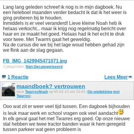
Lang lang geleden schreef ik nog is in mijn dagboek. Nu
een heleboel maanden verder bedacht ik dat ik het weer is
ging proberen bij te houden.
Inmiddels is er veel veranderd! Lieve kleine Noah heb ik
helaas verkocht... maar ik krijg nog regelmatig bericht over
haar en ze maakt het goed. Helaas had ik het echt te druk
voor twee. Met Twarrrs gaat het geweldig.
Na de cursus die we bij het lage woud hebben gehad zijn
we flink aan de slag gegaan.
FB_IMG_1429945471071.jpg
Categorieën:
Niet-Gecategoriseerd
1 Reactie
Lees Meer
maandboek? vertrouwen
door
TwarresNoah
op 05-02-15 om 22:01 (
Op ontdekking met
Twarres
)
Ooo wat zit er weer veel tijd tussen. Een dagboek bijhouden
is leuk maar werk en school vragen ook veel aandacht
In elk geval gaat het met Twarres erg goed. Op onze nieuwe
stal hebben we twee tractor banden waar ik hem geregeld
tussen parkeer wat geen probleem is