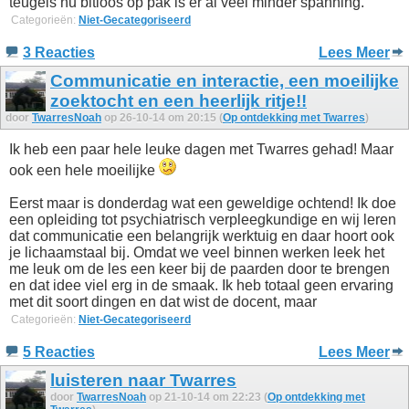
teugels nu bitloos op pak is er al veel minder spanning.
Categorieën:
Niet-Gecategoriseerd
3 Reacties
Lees Meer
Communicatie en interactie, een moeilijke
zoektocht en een heerlijk ritje!!
door
TwarresNoah
op 26-10-14 om 20:15 (
Op ontdekking met Twarres
)
Ik heb een paar hele leuke dagen met Twarres gehad! Maar
ook een hele moeilijke
Eerst maar is donderdag wat een geweldige ochtend! Ik doe
een opleiding tot psychiatrisch verpleegkundige en wij leren
dat communicatie een belangrijk werktuig en daar hoort ook
je lichaamstaal bij. Omdat we veel binnen werken leek het
me leuk om de les een keer bij de paarden door te brengen
en dat idee viel erg in de smaak. Ik heb totaal geen ervaring
met dit soort dingen en dat wist de docent, maar
Categorieën:
Niet-Gecategoriseerd
5 Reacties
Lees Meer
luisteren naar Twarres
door
TwarresNoah
op 21-10-14 om 22:23 (
Op ontdekking met