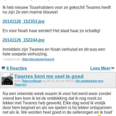
Ik heb nieuwe Touwhalsters voor ze gekocht! Twarres heeft
nu zijn 2e een marine blauwe!
20141126_152353.jpg
En voor Noah haar eerste!! Het staat haar zo schattig!
20141126_152244.jpg
Inmiddels zijn Twarres en Noah verhuisd en dit was een
hele soepele verhuizing.
Categorieën:
Niet-Gecategoriseerd
8 Reacties
Lees Meer
Twarres kent me veel te goed
door
TwarresNoah
op 20-11-14 om 08:52 (
Op ontdekking met
Twarres
)
Na een vreemde week waarin ik voor het eerst weer zonder
vriend ben kom ik tot de ontdekking dat ik nog nooit zo
lekker met Twarres heb gewerkt. Elke dag word ik vrolijk
door hem begroet en als we spelen is hij lekker ontspannen
net als ik. We worden heel goed in de oefeningen en ik hoef