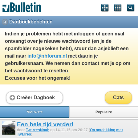
Dagboekberichten
Indien je problemen hebt met inloggen of geen mail
ontvangt over je nieuwe wachtwoord (en je de
spamfolder nagekeken hebt), stuur dan asjeblieft een
mail naar
info@nhforum.nl
met daarin je
gebruikersnaam. We nemen dan contact met je op om
het wachtwoord te resetten.
Excuses voor het ongemak!
Creëer Dagboek
Cats
Nieuwste
Populaire
Een hele tijd verder!
door
TwarresNoah
op 14-11-15 om 20:27 (
Op ontdekking met
Twarres
)