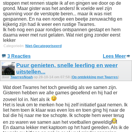
stoppen met rennen stapte ik af en gingen we door op de
grond. Maar gister was het anders! Ik voelde wel zijn
spanning voor de verstopte beren... maar ik was niet
gespannen. En na een rondje een beetje zenuwachtig en
kijkerig zijn had ik weer een rustige Twarres.
Ik heb nog een paar rondjes ontspannen gestapt en hem
daarna weer met rust gelaten. Wat niet ging zonder eerst
lekker
Categorieën:
Niet-Gecategoriseerd
3 Reacties
Lees Meer
Puur genieten, snelle leerling en weer
uitstellen...
door
TwarresNoah
op 28-10-14 om 07:58 (
Op ontdekking met Twarres
)
Wat doet Twarres het toch geweldig als we samen zijn.
Gisteren hebben we alle games geoefend en hij had er
zoveel lol in. Net als ik
Het is leuk om te merken hoe hij zelf initiatief gaat nemen. Ik
liet hem toen ik klaar was even los en toen ging hij naar de
bal die hij naar me toe schopte. Ik schopte hem weer terug
en zo waren we samen aan het voetballen geweldig
En daarna lekker met kaptoom op hrt hard gereden. Als ik de