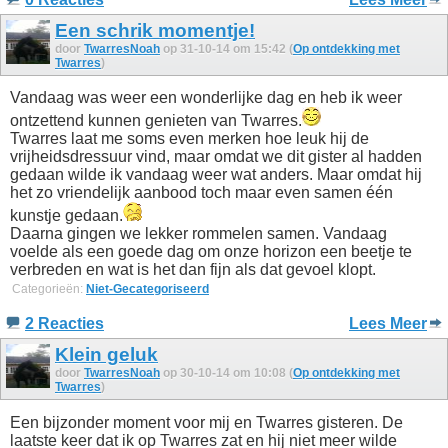
Een schrik momentje!
door
TwarresNoah
op 31-10-14 om 15:42 (
Op ontdekking met
Twarres
)
Vandaag was weer een wonderlijke dag en heb ik weer
ontzettend kunnen genieten van Twarres.
Twarres laat me soms even merken hoe leuk hij de
vrijheidsdressuur vind, maar omdat we dit gister al hadden
gedaan wilde ik vandaag weer wat anders. Maar omdat hij
het zo vriendelijk aanbood toch maar even samen één
kunstje gedaan.
Daarna gingen we lekker rommelen samen. Vandaag
voelde als een goede dag om onze horizon een beetje te
verbreden en wat is het dan fijn als dat gevoel klopt.
Categorieën:
Niet-Gecategoriseerd
2 Reacties
Lees Meer
Klein geluk
door
TwarresNoah
op 30-10-14 om 10:08 (
Op ontdekking met
Twarres
)
Een bijzonder moment voor mij en Twarres gisteren. De
laatste keer dat ik op Twarres zat en hij niet meer wilde