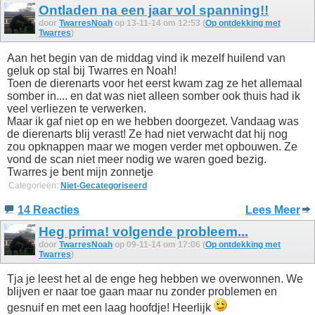
Ontladen na een jaar vol spanning!!
door
TwarresNoah
op 13-11-14 om 12:53 (
Op ontdekking met
Twarres
)
Aan het begin van de middag vind ik mezelf huilend van
geluk op stal bij Twarres en Noah!
Toen de dierenarts voor het eerst kwam zag ze het allemaal
somber in.... en dat was niet alleen somber ook thuis had ik
veel verliezen te verwerken.
Maar ik gaf niet op en we hebben doorgezet. Vandaag was
de dierenarts blij verast! Ze had niet verwacht dat hij nog
zou opknappen maar we mogen verder met opbouwen. Ze
vond de scan niet meer nodig we waren goed bezig.
Twarres je bent mijn zonnetje
Categorieën:
Niet-Gecategoriseerd
14 Reacties
Lees Meer
Heg prima! volgende probleem...
door
TwarresNoah
op 09-11-14 om 17:06 (
Op ontdekking met
Twarres
)
Tja je leest het al de enge heg hebben we overwonnen. We
blijven er naar toe gaan maar nu zonder problemen en
gesnuif en met een laag hoofdje! Heerlijk