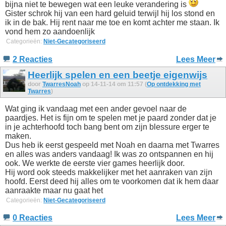
bijna niet te bewegen wat een leuke verandering is
Gister schrok hij van een hard geluid terwijl hij los stond en
ik in de bak. Hij rent naar me toe en komt achter me staan. Ik
vond hem zo aandoenlijk
Categorieën:
Niet-Gecategoriseerd
2 Reacties
Lees Meer
Heerlijk spelen en een beetje eigenwijs
door
TwarresNoah
op 14-11-14 om 11:57 (
Op ontdekking met
Twarres
)
Wat ging ik vandaag met een ander gevoel naar de
paardjes. Het is fijn om te spelen met je paard zonder dat je
in je achterhoofd toch bang bent om zijn blessure erger te
maken.
Dus heb ik eerst gespeeld met Noah en daarna met Twarres
en alles was anders vandaag! Ik was zo ontspannen en hij
ook. We werkte de eerste vier games heerlijk door.
Hij word ook steeds makkelijker met het aanraken van zijn
hoofd. Eerst deed hij alles om te voorkomen dat ik hem daar
aanraakte maar nu gaat het
Categorieën:
Niet-Gecategoriseerd
0 Reacties
Lees Meer