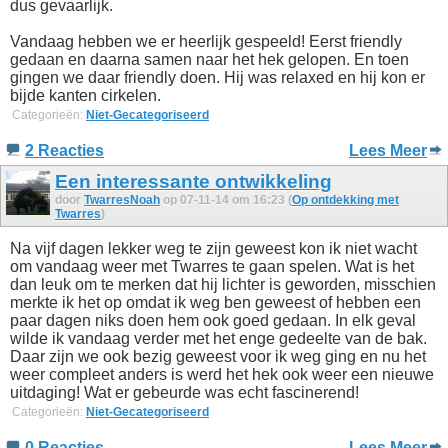
dus gevaarlijk.
Vandaag hebben we er heerlijk gespeeld! Eerst friendly
gedaan en daarna samen naar het hek gelopen. En toen
gingen we daar friendly doen. Hij was relaxed en hij kon er
bijde kanten cirkelen.
Categorieën:
Niet-Gecategoriseerd
2 Reacties
Lees Meer
Een interessante ontwikkeling
door
TwarresNoah
op 07-11-14 om 16:23 (
Op ontdekking met
Twarres
)
Na vijf dagen lekker weg te zijn geweest kon ik niet wacht
om vandaag weer met Twarres te gaan spelen. Wat is het
dan leuk om te merken dat hij lichter is geworden, misschien
merkte ik het op omdat ik weg ben geweest of hebben een
paar dagen niks doen hem ook goed gedaan. In elk geval
wilde ik vandaag verder met het enge gedeelte van de bak.
Daar zijn we ook bezig geweest voor ik weg ging en nu het
weer compleet anders is werd het hek ook weer een nieuwe
uitdaging! Wat er gebeurde was echt fascinerend!
Categorieën:
Niet-Gecategoriseerd
0 Reacties
Lees Meer