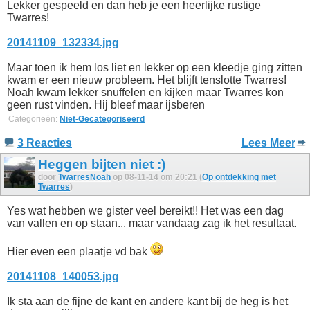
Lekker gespeeld en dan heb je een heerlijke rustige
Twarres!
20141109_132334.jpg
Maar toen ik hem los liet en lekker op een kleedje ging zitten
kwam er een nieuw probleem. Het blijft tenslotte Twarres!
Noah kwam lekker snuffelen en kijken maar Twarres kon
geen rust vinden. Hij bleef maar ijsberen
Categorieën:
Niet-Gecategoriseerd
3 Reacties
Lees Meer
Heggen bijten niet :)
door
TwarresNoah
op 08-11-14 om 20:21 (
Op ontdekking met
Twarres
)
Yes wat hebben we gister veel bereikt!! Het was een dag
van vallen en op staan... maar vandaag zag ik het resultaat.
Hier even een plaatje vd bak
20141108_140053.jpg
Ik sta aan de fijne de kant en andere kant bij de heg is het