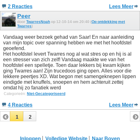
2 Reacties
Lees Meer
Peer
door
TwarresNoah
op 12-10-14 om 20:40 (
Op ontdekking met
Twarres
)
Vandaag weer bezoek gehad van Saar! En naar aanleiding
van mijn topic over spanning hebben we met het hoofdstel
geoefend.
Het hoofdstel levert Twarres nog al wat stres op en hij is al
een stresser van zich zelf! Vandaag maakte we van het
hoofdstel een spelletje. Toen daar lekkers bij kwam kijken
ging Twarres aan! Zijn trucedoos ging open. Alles voor die
lekkere peertjes XD. Wat begon met samengeknepen lippen
eindigde met knuffels, snoepen en hem achteruit zettej
omdat hij zo fanatiek werd
Categorieën:
Niet-Gecategoriseerd
4 Reacties
Lees Meer
1
2
Inloggen
Volledige Website
Naar Boven