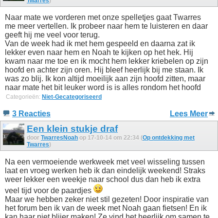
Twarres
)
Naar mate we vorderen met onze spelletjes gaat Twarres
me meer vertellen. Ik probeer naar hem te luisteren en daar
geeft hij me veel voor terug.
Van de week had ik met hem gespeeld en daarna zat ik
lekker even naar hem en Noah te kijken op het hek. Hij
kwam naar me toe en ik mocht hem lekker kriebelen op zijn
hoofd en achter zijn oren. Hij bleef heerlijk bij me staan. Ik
was zo blij. Ik kon altijd moeilijk aan zijn hoofd zitten, maar
naar mate het bit leuker word is is alles rondom het hoofd
Categorieën:
Niet-Gecategoriseerd
3 Reacties
Lees Meer
Een klein stukje draf
door
TwarresNoah
op 17-10-14 om 22:34 (
Op ontdekking met
Twarres
)
Na een vermoeiende werkweek met veel wisseling tussen
laat en vroeg werken heb ik dan eindelijk weekend! Straks
weer lekker een weekje naar school dus dan heb ik extra
veel tijd voor de paardjes
Maar we hebben zeker niet stil gezeten! Door inspiratie van
het forum ben ik van de week met Noah gaan fietsen! En ik
kan haar niet blijer maken! Ze vind het heerlijk om samen te