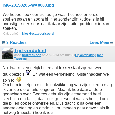
IMG-20150205-WA0003.jpg
We hebben ook een schuurtje waar het hooi en onze
spullen staan en zodra hij hier zonder zijn kudde is is hij
onrustig. Ik denk dus dat ik daar zijn trailer probleem in kan
zoeken.
Categorieën:
Niet-Gecategoriseerd
3 Reacties
Lees Meer
Tijd verdelen!
door
TwarresNoah
op 27-12-14 om 08:59 (
Op ontdekking met
Twarres
)
Nu Twarres eindelijk helemaal lekker staat zijn we weer
druk bezig s
En wat een verbetering. Gister hadden we
zo'n lol
Om hem te helpen met de ontwikkeling van zijn spieren mag
ik van de dierenarts longeren. Maar ik heb daar andere
gedachten over. Twarres gebruikt zijn achterhand heel
slecht en omdat hij daar ook gebleseerd was is het tijd om
die billen ook te ontwikkelen. Dus dacht ik na over een
andere oefening en omdat hij nu meteen gaat draven als ik
het zeg (meestal) heb ik iets