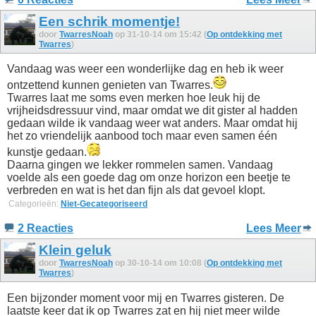
Een schrik momentje!
door
TwarresNoah
op 31-10-14 om 15:42 (
Op ontdekking met
Twarres
)
Vandaag was weer een wonderlijke dag en heb ik weer
ontzettend kunnen genieten van Twarres.
Twarres laat me soms even merken hoe leuk hij de
vrijheidsdressuur vind, maar omdat we dit gister al hadden
gedaan wilde ik vandaag weer wat anders. Maar omdat hij
het zo vriendelijk aanbood toch maar even samen één
kunstje gedaan.
Daarna gingen we lekker rommelen samen. Vandaag
voelde als een goede dag om onze horizon een beetje te
verbreden en wat is het dan fijn als dat gevoel klopt.
Categorieën:
Niet-Gecategoriseerd
2 Reacties
Lees Meer
Klein geluk
door
TwarresNoah
op 30-10-14 om 10:08 (
Op ontdekking met
Twarres
)
Een bijzonder moment voor mij en Twarres gisteren. De
laatste keer dat ik op Twarres zat en hij niet meer wilde