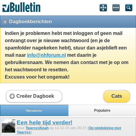
Dagboekberichten
Indien je problemen hebt met inloggen of geen mail
ontvangt over je nieuwe wachtwoord (en je de
spamfolder nagekeken hebt), stuur dan asjeblieft een
mail naar
info@nhforum.nl
met daarin je
gebruikersnaam. We nemen dan contact met je op om
het wachtwoord te resetten.
Excuses voor het ongemak!
Creëer Dagboek
Cats
Nieuwste
Populaire
Een hele tijd verder!
door
TwarresNoah
op 14-11-15 om 20:27 (
Op ontdekking met
Twarres
)