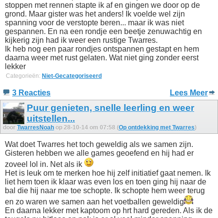
stoppen met rennen stapte ik af en gingen we door op de
grond. Maar gister was het anders! Ik voelde wel zijn
spanning voor de verstopte beren... maar ik was niet
gespannen. En na een rondje een beetje zenuwachtig en
kijkerig zijn had ik weer een rustige Twarres.
Ik heb nog een paar rondjes ontspannen gestapt en hem
daarna weer met rust gelaten. Wat niet ging zonder eerst
lekker
Categorieën:
Niet-Gecategoriseerd
3 Reacties
Lees Meer
Puur genieten, snelle leerling en weer
uitstellen...
door
TwarresNoah
op 28-10-14 om 07:58 (
Op ontdekking met Twarres
)
Wat doet Twarres het toch geweldig als we samen zijn.
Gisteren hebben we alle games geoefend en hij had er
zoveel lol in. Net als ik
Het is leuk om te merken hoe hij zelf initiatief gaat nemen. Ik
liet hem toen ik klaar was even los en toen ging hij naar de
bal die hij naar me toe schopte. Ik schopte hem weer terug
en zo waren we samen aan het voetballen geweldig
En daarna lekker met kaptoom op hrt hard gereden. Als ik de