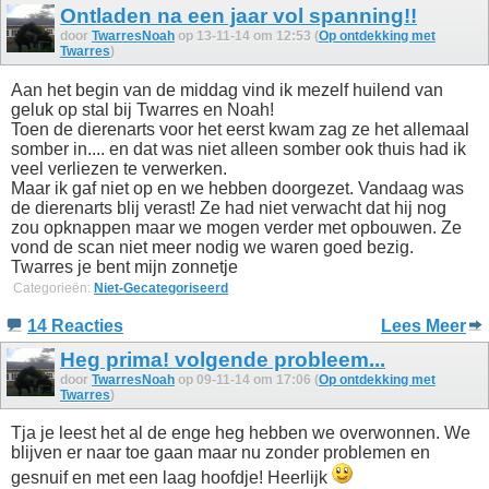
Ontladen na een jaar vol spanning!!
door
TwarresNoah
op 13-11-14 om 12:53 (
Op ontdekking met
Twarres
)
Aan het begin van de middag vind ik mezelf huilend van
geluk op stal bij Twarres en Noah!
Toen de dierenarts voor het eerst kwam zag ze het allemaal
somber in.... en dat was niet alleen somber ook thuis had ik
veel verliezen te verwerken.
Maar ik gaf niet op en we hebben doorgezet. Vandaag was
de dierenarts blij verast! Ze had niet verwacht dat hij nog
zou opknappen maar we mogen verder met opbouwen. Ze
vond de scan niet meer nodig we waren goed bezig.
Twarres je bent mijn zonnetje
Categorieën:
Niet-Gecategoriseerd
14 Reacties
Lees Meer
Heg prima! volgende probleem...
door
TwarresNoah
op 09-11-14 om 17:06 (
Op ontdekking met
Twarres
)
Tja je leest het al de enge heg hebben we overwonnen. We
blijven er naar toe gaan maar nu zonder problemen en
gesnuif en met een laag hoofdje! Heerlijk