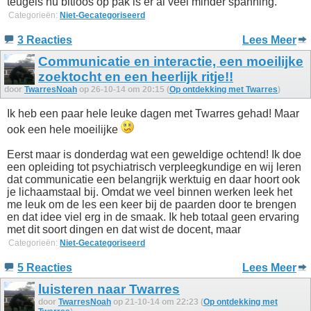
teugels nu bitloos op pak is er al veel minder spanning.
Categorieën:
Niet-Gecategoriseerd
3 Reacties
Lees Meer
Communicatie en interactie, een moeilijke
zoektocht en een heerlijk ritje!!
door
TwarresNoah
op 26-10-14 om 20:15 (
Op ontdekking met Twarres
)
Ik heb een paar hele leuke dagen met Twarres gehad! Maar
ook een hele moeilijke
Eerst maar is donderdag wat een geweldige ochtend! Ik doe
een opleiding tot psychiatrisch verpleegkundige en wij leren
dat communicatie een belangrijk werktuig en daar hoort ook
je lichaamstaal bij. Omdat we veel binnen werken leek het
me leuk om de les een keer bij de paarden door te brengen
en dat idee viel erg in de smaak. Ik heb totaal geen ervaring
met dit soort dingen en dat wist de docent, maar
Categorieën:
Niet-Gecategoriseerd
5 Reacties
Lees Meer
luisteren naar Twarres
door
TwarresNoah
op 21-10-14 om 22:23 (
Op ontdekking met