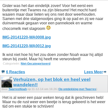
Gister was het dan eindelijk zover! Voor het eerst een
buitenritje met Twarres na zijn blesurre! Het mocht hard
waaien maar daar lieten wij ons niet door weerhouden.
Samen met drie stalgenootjes ging ik op pad en zij we naar
duinvermaak gegaan voor een pannekoek en warme
chocomelk met slagroom
IMG-20141220-WA0008.jpg
IMG-20141220-WA0012.jpg
Ik wist niet hoe hij het zou doen zonder Noah waar hij altijd
steun bij zoekt. Maar hij heeft me verwonderd!
Categorieën:
Niet-Gecategoriseerd
6 Reacties
Lees Meer
Verhuizen, op het blok en heel veel
wandelen!!
door
TwarresNoah
op 11-12-14 om 16:26 (
Op ontdekking met Twarres
)
Het is al weer een paar weken terug dat ik geschreven heb!
Maar nu de rust weer een beetje is terug gekeerd is het weer
tijd om een stukje te schrijven!