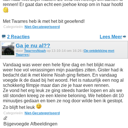
rennen! Er gaat dan echt een joehoe knop om in haar hoofd
Met Twarres heb ik met het bit geoefend!
Categorieën:
Niet-Gecategoriseerd
2 Reacties
Lees Meer
Ga je nu al??
door
TwarresNoah
op 13-10-14 om 16:26 (
Op ontdekking met
Twarres
)
Vandaag was weer een hele fijne dag en het blijkt maar
weer hoe vol verassingen mijn paardjes zitten. Gister had ik
bedacht dat ik met kleine Noah ging fietsen. En vandaag
voegde ik de daad bij het woord. Het is natuurlijk een nog al
schokkerig filmpje maar dan zie je haar even rennen.
Ze vond het erg leuk ze ging steeds harder lopen en als we
stil stonden kreeg ze een kleine beloning. We hebben dit 10
minuutjes gedaan en toen ze nog door wilde ben ik gestopt.
Zo blijft het leuk
Categorieën:
Niet-Gecategoriseerd
Bijgevoegde Afbeeldingen