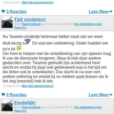
Categorieën:
Niet-Gecategoriseerd
3 Reacties
Lees Meer
Tijd verdelen!
door
TwarresNoah
op 27-12-14 om 08:58 (
Op ontdekking met
Twarres
)
Nu Twarres eindelijk helemaal lekker staat zijn we weer
druk bezig s
En wat een verbetering. Gister hadden we
zo'n lol
Om hem te helpen met de ontwikkeling van zijn spieren mag
ik van de dierenarts longeren. Maar ik heb daar andere
gedachten over. Twarres gebruikt zijn achterhand heel
slecht en omdat hij daar ook gebleseerd was is het tijd om
die billen ook te ontwikkelen. Dus dacht ik na over een
andere oefening en omdat hij nu meteen gaat draven als ik
het zeg (meestal) heb ik iets
Categorieën:
Niet-Gecategoriseerd
0 Reacties
Lees Meer
Eindelijk!
door
TwarresNoah
op 21-12-14 om 16:55 (
Op ontdekking met
Twarres
)