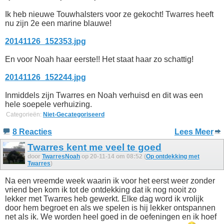
Ik heb nieuwe Touwhalsters voor ze gekocht! Twarres heeft
nu zijn 2e een marine blauwe!
20141126_152353.jpg
En voor Noah haar eerste!! Het staat haar zo schattig!
20141126_152244.jpg
Inmiddels zijn Twarres en Noah verhuisd en dit was een
hele soepele verhuizing.
Categorieën:
Niet-Gecategoriseerd
8 Reacties
Lees Meer
Twarres kent me veel te goed
door
TwarresNoah
op 20-11-14 om 08:52 (
Op ontdekking met
Twarres
)
Na een vreemde week waarin ik voor het eerst weer zonder
vriend ben kom ik tot de ontdekking dat ik nog nooit zo
lekker met Twarres heb gewerkt. Elke dag word ik vrolijk
door hem begroet en als we spelen is hij lekker ontspannen
net als ik. We worden heel goed in de oefeningen en ik hoef