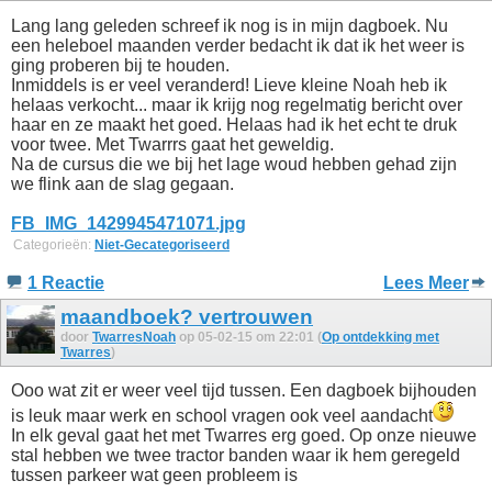
Lang lang geleden schreef ik nog is in mijn dagboek. Nu
een heleboel maanden verder bedacht ik dat ik het weer is
ging proberen bij te houden.
Inmiddels is er veel veranderd! Lieve kleine Noah heb ik
helaas verkocht... maar ik krijg nog regelmatig bericht over
haar en ze maakt het goed. Helaas had ik het echt te druk
voor twee. Met Twarrrs gaat het geweldig.
Na de cursus die we bij het lage woud hebben gehad zijn
we flink aan de slag gegaan.
FB_IMG_1429945471071.jpg
Categorieën:
Niet-Gecategoriseerd
1 Reactie
Lees Meer
maandboek? vertrouwen
door
TwarresNoah
op 05-02-15 om 22:01 (
Op ontdekking met
Twarres
)
Ooo wat zit er weer veel tijd tussen. Een dagboek bijhouden
is leuk maar werk en school vragen ook veel aandacht
In elk geval gaat het met Twarres erg goed. Op onze nieuwe
stal hebben we twee tractor banden waar ik hem geregeld
tussen parkeer wat geen probleem is