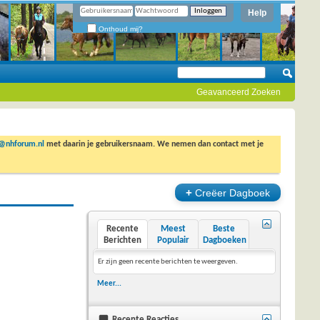
Help
Onthoud mij?
Geavanceerd Zoeken
o@nhforum.nl
met daarin je gebruikersnaam. We nemen dan contact met je
+
Creëer Dagboek
Recente
Meest
Beste
Berichten
Populair
Dagboeken
Er zijn geen recente berichten te weergeven.
Meer...
Recente Reacties