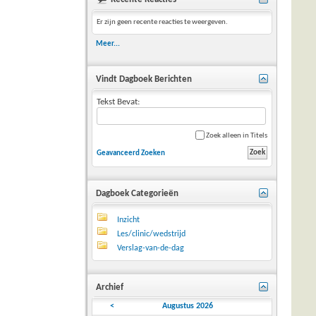
Er zijn geen recente reacties te weergeven.
Meer...
Vindt Dagboek Berichten
Tekst Bevat:
Zoek alleen in Titels
Geavanceerd Zoeken
Dagboek Categorieën
Inzicht
Les/clinic/wedstrijd
Verslag-van-de-dag
Archief
<
Augustus 2026