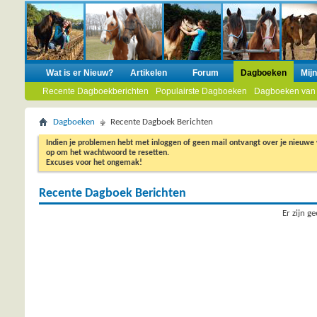
Wat is er Nieuw?
Artikelen
Forum
Dagboeken
Mij
Recente Dagboekberichten
Populairste Dagboeken
Dagboeken van
Dagboeken
Recente Dagboek Berichten
Indien je problemen hebt met inloggen of geen mail ontvangt over je nieuwe
op om het wachtwoord te resetten.
Excuses voor het ongemak!
Recente Dagboek Berichten
Er zijn g