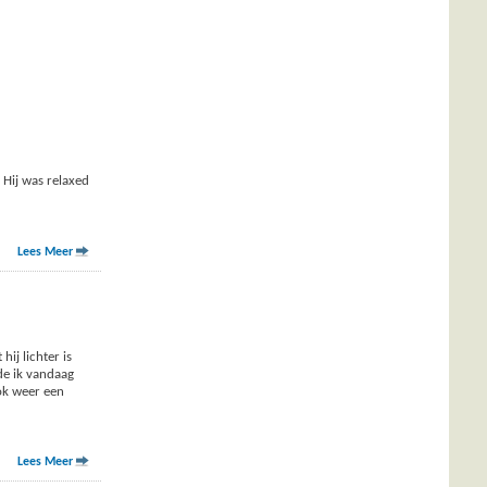
 Hij was relaxed
Lees Meer
ij lichter is
de ik vandaag
ok weer een
Lees Meer