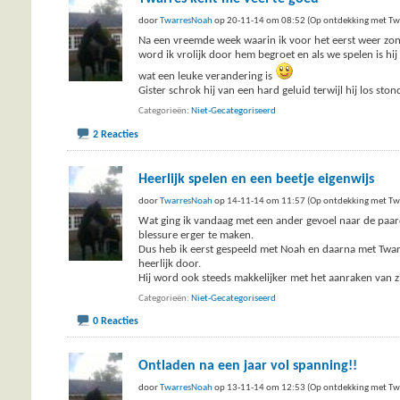
door
TwarresNoah
op 20-11-14 om 08:52 (Op ontdekking met Tw
Na een vreemde week waarin ik voor het eerst weer zond
word ik vrolijk door hem begroet en als we spelen is hi
wat een leuke verandering is
Gister schrok hij van een hard geluid terwijl hij los st
Categorieën
Niet-Gecategoriseerd
2 Reacties
Heerlijk spelen en een beetje eigenwijs
door
TwarresNoah
op 14-11-14 om 11:57 (Op ontdekking met Tw
Wat ging ik vandaag met een ander gevoel naar de paardj
blessure erger te maken.
Dus heb ik eerst gespeeld met Noah en daarna met Twar
heerlijk door.
Hij word ook steeds makkelijker met het aanraken van z
Categorieën
Niet-Gecategoriseerd
0 Reacties
Ontladen na een jaar vol spanning!!
door
TwarresNoah
op 13-11-14 om 12:53 (Op ontdekking met Tw