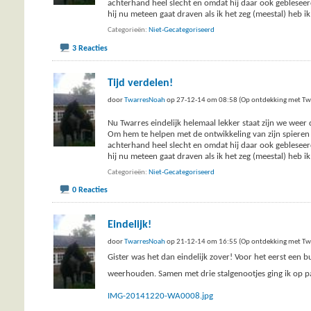
achterhand heel slecht en omdat hij daar ook gebleseerd
hij nu meteen gaat draven als ik het zeg (meestal) heb ik
Categorieën
Niet-Gecategoriseerd
3 Reacties
Tijd verdelen!
door
TwarresNoah
op 27-12-14 om 08:58 (Op ontdekking met Tw
Nu Twarres eindelijk helemaal lekker staat zijn we weer 
Om hem te helpen met de ontwikkeling van zijn spieren 
achterhand heel slecht en omdat hij daar ook gebleseerd
hij nu meteen gaat draven als ik het zeg (meestal) heb ik
Categorieën
Niet-Gecategoriseerd
0 Reacties
Eindelijk!
door
TwarresNoah
op 21-12-14 om 16:55 (Op ontdekking met Tw
Gister was het dan eindelijk zover! Voor het eerst een b
weerhouden. Samen met drie stalgenootjes ging ik op
IMG-20141220-WA0008.jpg