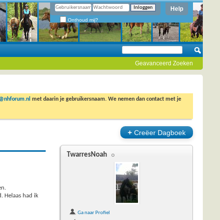
Help
Onthoud mij?
Geavanceerd Zoeken
o@nhforum.nl
met daarin je gebruikersnaam. We nemen dan contact met je
+
Creëer Dagboek
TwarresNoah
en.
d. Helaas had ik
Ga naar Profiel