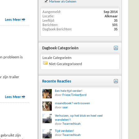
Markeer als Gelezen
Aangemeld
Sep 2014
Locatie
Alkmaar
Lees Meer
Leeftijd
35
Berichten
101
Dagboek Berichten
35
Dagboek Categorieën
en probleem is
Locale Categorieën
Niet-Gecategoriseerd
 zijn trailer
Recente Reacties
Een hele tijd verder!
door
Friese Tinkerfjord
Lees Meer
maandboek? vertrouwen
door
saar
Verhuizen, op het blok en heel veel
wandelen!!
door
TwarresNoah
Tijd verdelen!
gebruikt zijn
door
TwarresNoah