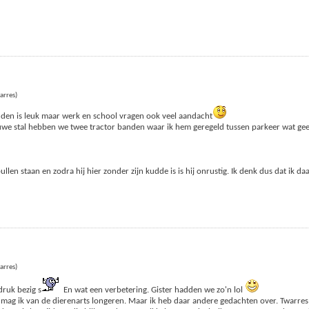
arres)
ouden is leuk maar werk en school vragen ook veel aandacht
ieuwe stal hebben we twee tractor banden waar ik hem geregeld tussen parkeer wat ge
n staan en zodra hij hier zonder zijn kudde is is hij onrustig. Ik denk dus dat ik daar
arres)
druk bezig s
En wat een verbetering. Gister hadden we zo'n lol
mag ik van de dierenarts longeren. Maar ik heb daar andere gedachten over. Twarres 