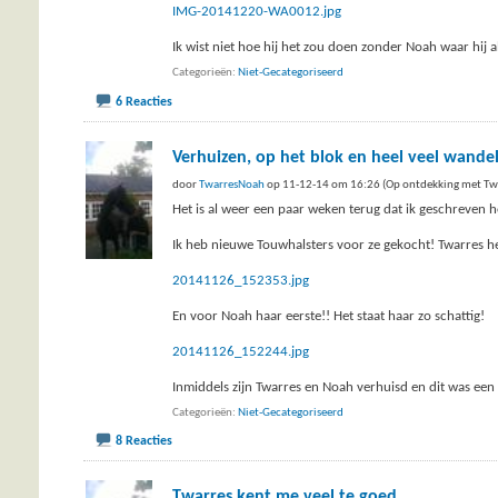
IMG-20141220-WA0012.jpg
Ik wist niet hoe hij het zou doen zonder Noah waar hij a
Categorieën
Niet-Gecategoriseerd
6 Reacties
Verhuizen, op het blok en heel veel wande
door
TwarresNoah
op 11-12-14 om 16:26 (Op ontdekking met Tw
Het is al weer een paar weken terug dat ik geschreven he
Ik heb nieuwe Touwhalsters voor ze gekocht! Twarres he
20141126_152353.jpg
En voor Noah haar eerste!! Het staat haar zo schattig!
20141126_152244.jpg
Inmiddels zijn Twarres en Noah verhuisd en dit was een
Categorieën
Niet-Gecategoriseerd
8 Reacties
Twarres kent me veel te goed