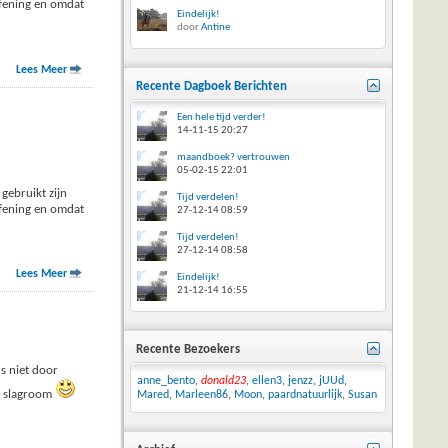
efening en omdat
Eindelijk!
door
Antine
Lees Meer
Recente Dagboek Berichten
Een hele tijd verder!
14-11-15
20:27
maandboek? vertrouwen
05-02-15
22:01
gebruikt zijn
Tijd verdelen!
efening en omdat
27-12-14
08:59
Tijd verdelen!
27-12-14
08:58
Lees Meer
Eindelijk!
21-12-14
16:55
Recente Bezoekers
ns niet door
anne_bento
,
donald23
,
ellen3
,
jenzz
,
jUUd
,
t slagroom
Mared
,
Marleen86
,
Moon
,
paardnatuurlijk
,
Susan