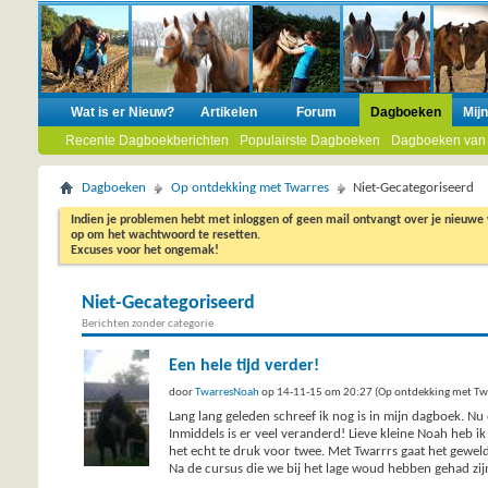
Wat is er Nieuw?
Artikelen
Forum
Dagboeken
Mij
Recente Dagboekberichten
Populairste Dagboeken
Dagboeken van
Dagboeken
Op ontdekking met Twarres
Niet-Gecategoriseerd
Indien je problemen hebt met inloggen of geen mail ontvangt over je nieuwe
op om het wachtwoord te resetten.
Excuses voor het ongemak!
Niet-Gecategoriseerd
Berichten zonder categorie
Een hele tijd verder!
door
TwarresNoah
op 14-11-15 om 20:27 (Op ontdekking met Tw
Lang lang geleden schreef ik nog is in mijn dagboek. Nu
Inmiddels is er veel veranderd! Lieve kleine Noah heb ik
het echt te druk voor twee. Met Twarrrs gaat het geweld
Na de cursus die we bij het lage woud hebben gehad zijn