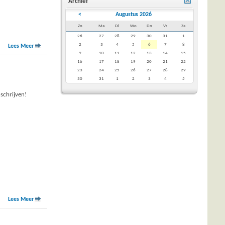
Archief
<
Augustus 2026
Zo
Ma
Di
Wo
Do
Vr
Za
26
27
28
29
30
31
1
2
3
4
5
6
7
8
Lees Meer
9
10
11
12
13
14
15
16
17
18
19
20
21
22
23
24
25
26
27
28
29
30
31
1
2
3
4
5
 schrijven!
Lees Meer