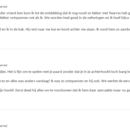
arres)
er vriend ben kom ik tot de ontdekking dat ik nog nooit zo lekker met Twarres heb g
j lekker ontspannen net als ik. We worden heel goed in de oefeningen en ik hoef bijna
ond en ik in de bak. Hij rent naar me toe en komt achter me staan. Ik vond hem zo aando
arres)
es. Het is fijn om te spelen met je paard zonder dat je in je achterhoofd toch bang b
res en alles was anders vandaag! Ik was zo ontspannen en hij ook. We werkte de eers
ijn hoofd. Eerst deed hij alles om te voorkomen dat ik hem daar aanraakte maar nu g
arres)