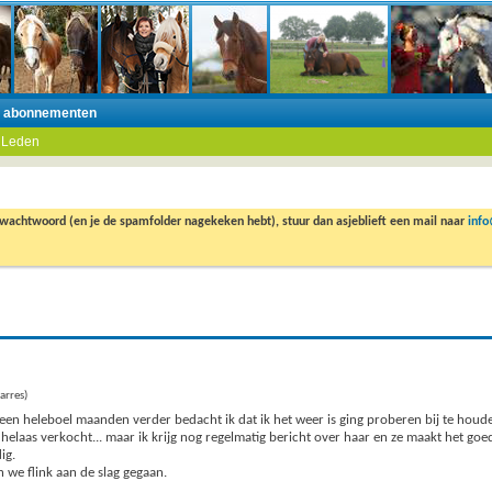
n abonnementen
 Leden
 wachtwoord (en je de spamfolder nagekeken hebt), stuur dan asjeblieft een mail naar
inf
arres)
 een heleboel maanden verder bedacht ik dat ik het weer is ging proberen bij te houd
 helaas verkocht... maar ik krijg nog regelmatig bericht over haar en ze maakt het goe
ig.
 we flink aan de slag gegaan.