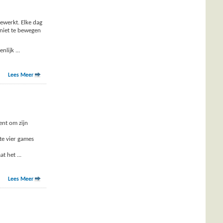
ewerkt. Elke dag
 niet te bewegen
enlijk
...
Lees Meer
ent om zijn
te vier games
aat het
...
Lees Meer