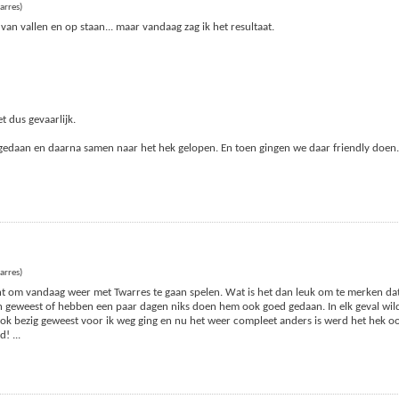
arres)
van vallen en op staan... maar vandaag zag ik het resultaat.
et dus gevaarlijk.
 gedaan en daarna samen naar het hek gelopen. En toen gingen we daar friendly doen.
arres)
cht om vandaag weer met Twarres te gaan spelen. Wat is het dan leuk om te merken dat h
 geweest of hebben een paar dagen niks doen hem ook goed gedaan. In elk geval wil
ook bezig geweest voor ik weg ging en nu het weer compleet anders is werd het hek o
nd!
...