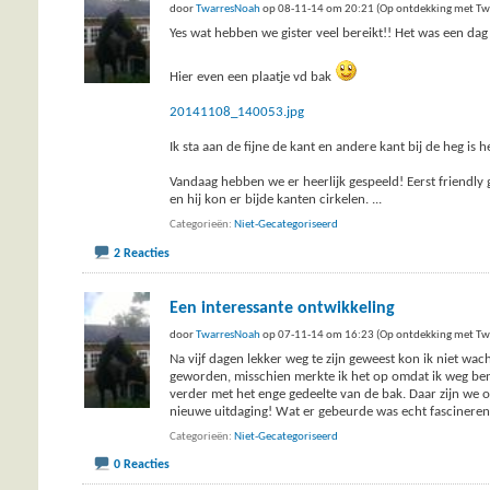
door
TwarresNoah
op 08-11-14 om 20:21 (Op ontdekking met Tw
Yes wat hebben we gister veel bereikt!! Het was een dag 
Hier even een plaatje vd bak
20141108_140053.jpg
Ik sta aan de fijne de kant en andere kant bij de heg is h
Vandaag hebben we er heerlijk gespeeld! Eerst friendly
en hij kon er bijde kanten cirkelen.
...
Categorieën
Niet-Gecategoriseerd
2 Reacties
Een interessante ontwikkeling
door
TwarresNoah
op 07-11-14 om 16:23 (Op ontdekking met Tw
Na vijf dagen lekker weg te zijn geweest kon ik niet wa
geworden, misschien merkte ik het op omdat ik weg ben
verder met het enge gedeelte van de bak. Daar zijn we 
nieuwe uitdaging! Wat er gebeurde was echt fascinere
Categorieën
Niet-Gecategoriseerd
0 Reacties