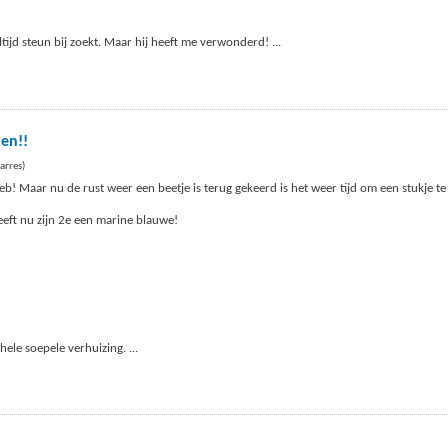
ltijd steun bij zoekt. Maar hij heeft me verwonderd!
...
len!!
arres)
b! Maar nu de rust weer een beetje is terug gekeerd is het weer tijd om een stukje te
eft nu zijn 2e een marine blauwe!
 hele soepele verhuizing.
...