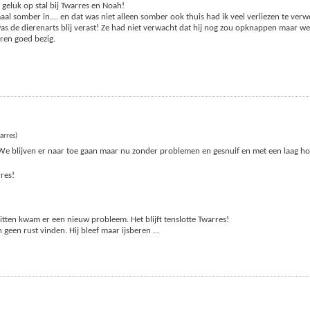
geluk op stal bij Twarres en Noah!
al somber in.... en dat was niet alleen somber ook thuis had ik veel verliezen te verw
as de dierenarts blij verast! Ze had niet verwacht dat hij nog zou opknappen maar 
ren goed bezig.
arres)
We blijven er naar toe gaan maar nu zonder problemen en gesnuif en met een laag hoo
rres!
zitten kwam er een nieuw probleem. Het blijft tenslotte Twarres!
geen rust vinden. Hij bleef maar ijsberen
...