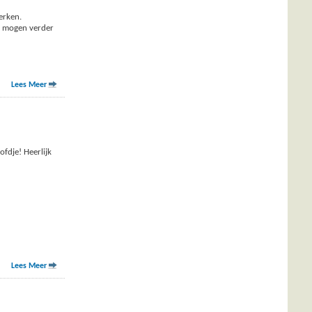
erken.
we mogen verder
Lees Meer
fdje! Heerlijk
Lees Meer