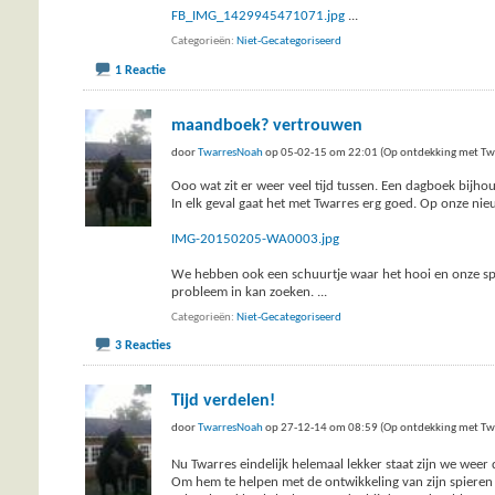
FB_IMG_1429945471071.jpg
...
Categorieën
Niet-Gecategoriseerd
1 Reactie
maandboek? vertrouwen
door
TwarresNoah
op 05-02-15 om 22:01 (Op ontdekking met Tw
Ooo wat zit er weer veel tijd tussen. Een dagboek bijh
In elk geval gaat het met Twarres erg goed. Op onze n
IMG-20150205-WA0003.jpg
We hebben ook een schuurtje waar het hooi en onze spulle
probleem in kan zoeken.
...
Categorieën
Niet-Gecategoriseerd
3 Reacties
Tijd verdelen!
door
TwarresNoah
op 27-12-14 om 08:59 (Op ontdekking met Tw
Nu Twarres eindelijk helemaal lekker staat zijn we weer 
Om hem te helpen met de ontwikkeling van zijn spieren 