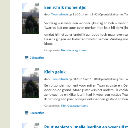
Een schrik momentje!
door
TwarresNoah
op 31-10-14 om 15:42 (Op ontdekking met Tw
Vandaag was weer een wonderlijke dag en heb ik weer 
Twarres laat me soms even merken hoe leuk hij de vrij
omdat hij het zo vriendelijk aanbood toch maar even s
Daarna gingen we lekker rommelen samen. Vandaag voelde
klopt.
...
Categorieën
Niet-Gecategoriseerd
2 Reacties
Klein geluk
door
TwarresNoah
op 30-10-14 om 10:08 (Op ontdekking met Tw
Een bijzonder moment voor mij en Twarres gisteren. De l
door op de grond. Maar gister was het anders! Ik voelde
zenuwachtig en kijkerig zijn had ik weer een rustige Twa
Ik heb nog een paar rondjes ontspannen gestapt en hem
Categorieën
Niet-Gecategoriseerd
3 Reacties
Puur genieten, snelle leerling en weer uitste