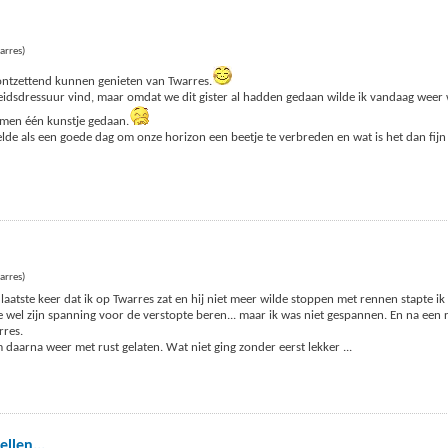
arres)
ontzettend kunnen genieten van Twarres.
heidsdressuur vind, maar omdat we dit gister al hadden gedaan wilde ik vandaag weer
amen één kunstje gedaan.
 als een goede dag om onze horizon een beetje te verbreden en wat is het dan fijn 
arres)
aatste keer dat ik op Twarres zat en hij niet meer wilde stoppen met rennen stapte ik
 wel zijn spanning voor de verstopte beren... maar ik was niet gespannen. En na een 
rres.
 daarna weer met rust gelaten. Wat niet ging zonder eerst lekker
...
llen...