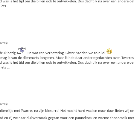
 was is het tijd om die billen ook te ontwikkelen. Dus dacht ik na over een andere o
 iets
...
arres)
druk bezig s
En wat een verbetering. Gister hadden we zo'n lol
mag ik van de dierenarts longeren. Maar ik heb daar andere gedachten over. Twarres 
 was is het tijd om die billen ook te ontwikkelen. Dus dacht ik na over een andere o
 iets
...
arres)
uitenritje met Twarres na zijn blesurre! Het mocht hard waaien maar daar lieten wij o
 pad en zij we naar duinvermaak gegaan voor een pannekoek en warme chocomelk me