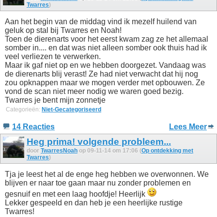
Twarres
)
Aan het begin van de middag vind ik mezelf huilend van
geluk op stal bij Twarres en Noah!
Toen de dierenarts voor het eerst kwam zag ze het allemaal
somber in.... en dat was niet alleen somber ook thuis had ik
veel verliezen te verwerken.
Maar ik gaf niet op en we hebben doorgezet. Vandaag was
de dierenarts blij verast! Ze had niet verwacht dat hij nog
zou opknappen maar we mogen verder met opbouwen. Ze
vond de scan niet meer nodig we waren goed bezig.
Twarres je bent mijn zonnetje
Categorieën:
Niet-Gecategoriseerd
14 Reacties
Lees Meer
Heg prima! volgende probleem...
door
TwarresNoah
op 09-11-14 om 17:06 (
Op ontdekking met
Twarres
)
Tja je leest het al de enge heg hebben we overwonnen. We
blijven er naar toe gaan maar nu zonder problemen en
gesnuif en met een laag hoofdje! Heerlijk
Lekker gespeeld en dan heb je een heerlijke rustige
Twarres!