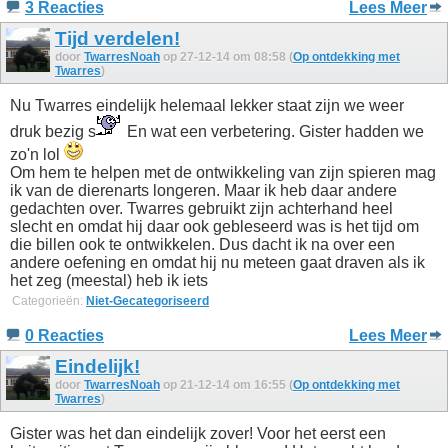
3 Reacties
Lees Meer
Tijd verdelen!
door
TwarresNoah
op 27-12-14 om 08:58 (
Op ontdekking met
Twarres
)
Nu Twarres eindelijk helemaal lekker staat zijn we weer
druk bezig s
En wat een verbetering. Gister hadden we
zo'n lol
Om hem te helpen met de ontwikkeling van zijn spieren mag
ik van de dierenarts longeren. Maar ik heb daar andere
gedachten over. Twarres gebruikt zijn achterhand heel
slecht en omdat hij daar ook gebleseerd was is het tijd om
die billen ook te ontwikkelen. Dus dacht ik na over een
andere oefening en omdat hij nu meteen gaat draven als ik
het zeg (meestal) heb ik iets
Categorieën:
Niet-Gecategoriseerd
0 Reacties
Lees Meer
Eindelijk!
door
TwarresNoah
op 21-12-14 om 16:55 (
Op ontdekking met
Twarres
)
Gister was het dan eindelijk zover! Voor het eerst een