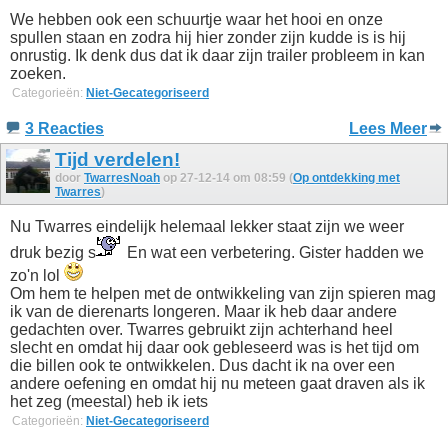
We hebben ook een schuurtje waar het hooi en onze
spullen staan en zodra hij hier zonder zijn kudde is is hij
onrustig. Ik denk dus dat ik daar zijn trailer probleem in kan
zoeken.
Categorieën:
Niet-Gecategoriseerd
3 Reacties
Lees Meer
Tijd verdelen!
door
TwarresNoah
op 27-12-14 om 08:59 (
Op ontdekking met
Twarres
)
Nu Twarres eindelijk helemaal lekker staat zijn we weer
druk bezig s
En wat een verbetering. Gister hadden we
zo'n lol
Om hem te helpen met de ontwikkeling van zijn spieren mag
ik van de dierenarts longeren. Maar ik heb daar andere
gedachten over. Twarres gebruikt zijn achterhand heel
slecht en omdat hij daar ook gebleseerd was is het tijd om
die billen ook te ontwikkelen. Dus dacht ik na over een
andere oefening en omdat hij nu meteen gaat draven als ik
het zeg (meestal) heb ik iets
Categorieën:
Niet-Gecategoriseerd