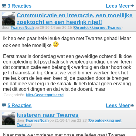
3 Reacties
Lees Meer
Communicatie en interactie, een moeilijke
zoektocht en een heerlijk ritje!!
door
TwarresNoah
op 26-10-14 om 20:15 (
Op ontdekking met Twarres
)
Ik heb een paar hele leuke dagen met Twarres gehad! Maar
ook een hele moeilijke
Eerst maar is donderdag wat een geweldige ochtend! Ik doe
een opleiding tot psychiatrisch verpleegkundige en wij leren
dat communicatie een belangrijk werktuig en daar hoort ook
je lichaamstaal bij. Omdat we veel binnen werken leek het
me leuk om de les een keer bij de paarden door te brengen
en dat idee viel erg in de smaak. Ik heb totaal geen ervaring
met dit soort dingen en dat wist de docent, maar
Categorieën:
Niet-Gecategoriseerd
5 Reacties
Lees Meer
luisteren naar Twarres
door
TwarresNoah
op 21-10-14 om 22:23 (
Op ontdekking met
Twarres
)
Naar mate we vorderen met onze spelletjes gaat Twarres