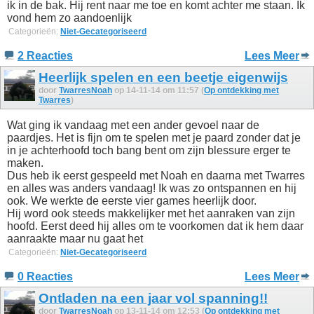
ik in de bak. Hij rent naar me toe en komt achter me staan. Ik
vond hem zo aandoenlijk
Categorieën:
Niet-Gecategoriseerd
2 Reacties
Lees Meer
Heerlijk spelen en een beetje eigenwijs
door
TwarresNoah
op 14-11-14 om 11:57 (
Op ontdekking met
Twarres
)
Wat ging ik vandaag met een ander gevoel naar de
paardjes. Het is fijn om te spelen met je paard zonder dat je
in je achterhoofd toch bang bent om zijn blessure erger te
maken.
Dus heb ik eerst gespeeld met Noah en daarna met Twarres
en alles was anders vandaag! Ik was zo ontspannen en hij
ook. We werkte de eerste vier games heerlijk door.
Hij word ook steeds makkelijker met het aanraken van zijn
hoofd. Eerst deed hij alles om te voorkomen dat ik hem daar
aanraakte maar nu gaat het
Categorieën:
Niet-Gecategoriseerd
0 Reacties
Lees Meer
Ontladen na een jaar vol spanning!!
door
TwarresNoah
op 13-11-14 om 12:53 (
Op ontdekking met