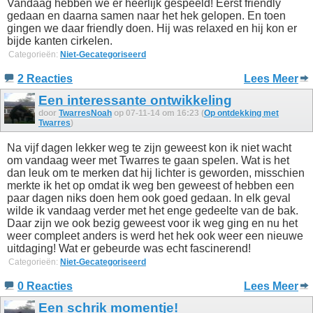
Vandaag hebben we er heerlijk gespeeld! Eerst friendly
gedaan en daarna samen naar het hek gelopen. En toen
gingen we daar friendly doen. Hij was relaxed en hij kon er
bijde kanten cirkelen.
Categorieën:
Niet-Gecategoriseerd
2 Reacties
Lees Meer
Een interessante ontwikkeling
door
TwarresNoah
op 07-11-14 om 16:23 (
Op ontdekking met
Twarres
)
Na vijf dagen lekker weg te zijn geweest kon ik niet wacht
om vandaag weer met Twarres te gaan spelen. Wat is het
dan leuk om te merken dat hij lichter is geworden, misschien
merkte ik het op omdat ik weg ben geweest of hebben een
paar dagen niks doen hem ook goed gedaan. In elk geval
wilde ik vandaag verder met het enge gedeelte van de bak.
Daar zijn we ook bezig geweest voor ik weg ging en nu het
weer compleet anders is werd het hek ook weer een nieuwe
uitdaging! Wat er gebeurde was echt fascinerend!
Categorieën:
Niet-Gecategoriseerd
0 Reacties
Lees Meer
Een schrik momentje!