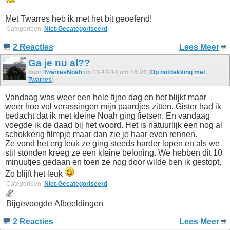
Met Twarres heb ik met het bit geoefend!
Categorieën:
Niet-Gecategoriseerd
2 Reacties
Lees Meer
Ga je nu al??
door
TwarresNoah
op 13-10-14 om 16:26 (
Op ontdekking met
Twarres
)
Vandaag was weer een hele fijne dag en het blijkt maar
weer hoe vol verassingen mijn paardjes zitten. Gister had ik
bedacht dat ik met kleine Noah ging fietsen. En vandaag
voegde ik de daad bij het woord. Het is natuurlijk een nog al
schokkerig filmpje maar dan zie je haar even rennen.
Ze vond het erg leuk ze ging steeds harder lopen en als we
stil stonden kreeg ze een kleine beloning. We hebben dit 10
minuutjes gedaan en toen ze nog door wilde ben ik gestopt.
Zo blijft het leuk
Categorieën:
Niet-Gecategoriseerd
Bijgevoegde Afbeeldingen
2 Reacties
Lees Meer