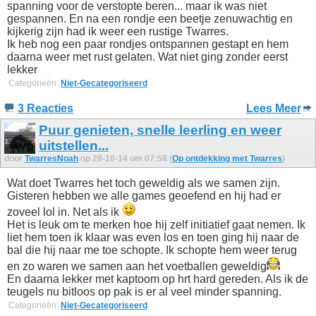
spanning voor de verstopte beren... maar ik was niet
gespannen. En na een rondje een beetje zenuwachtig en
kijkerig zijn had ik weer een rustige Twarres.
Ik heb nog een paar rondjes ontspannen gestapt en hem
daarna weer met rust gelaten. Wat niet ging zonder eerst
lekker
Categorieën:
Niet-Gecategoriseerd
3 Reacties
Lees Meer
Puur genieten, snelle leerling en weer
uitstellen...
door
TwarresNoah
op 28-10-14 om 07:58 (
Op ontdekking met Twarres
)
Wat doet Twarres het toch geweldig als we samen zijn.
Gisteren hebben we alle games geoefend en hij had er
zoveel lol in. Net als ik
Het is leuk om te merken hoe hij zelf initiatief gaat nemen. Ik
liet hem toen ik klaar was even los en toen ging hij naar de
bal die hij naar me toe schopte. Ik schopte hem weer terug
en zo waren we samen aan het voetballen geweldig
En daarna lekker met kaptoom op hrt hard gereden. Als ik de
teugels nu bitloos op pak is er al veel minder spanning.
Categorieën:
Niet-Gecategoriseerd