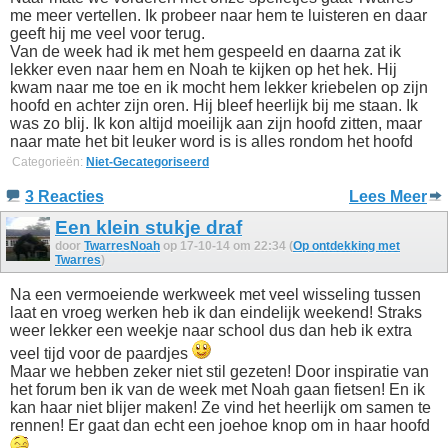
me meer vertellen. Ik probeer naar hem te luisteren en daar
geeft hij me veel voor terug.
Van de week had ik met hem gespeeld en daarna zat ik
lekker even naar hem en Noah te kijken op het hek. Hij
kwam naar me toe en ik mocht hem lekker kriebelen op zijn
hoofd en achter zijn oren. Hij bleef heerlijk bij me staan. Ik
was zo blij. Ik kon altijd moeilijk aan zijn hoofd zitten, maar
naar mate het bit leuker word is is alles rondom het hoofd
Categorieën:
Niet-Gecategoriseerd
3 Reacties
Lees Meer
Een klein stukje draf
door
TwarresNoah
op 17-10-14 om 22:34 (
Op ontdekking met
Twarres
)
Na een vermoeiende werkweek met veel wisseling tussen
laat en vroeg werken heb ik dan eindelijk weekend! Straks
weer lekker een weekje naar school dus dan heb ik extra
veel tijd voor de paardjes
Maar we hebben zeker niet stil gezeten! Door inspiratie van
het forum ben ik van de week met Noah gaan fietsen! En ik
kan haar niet blijer maken! Ze vind het heerlijk om samen te
rennen! Er gaat dan echt een joehoe knop om in haar hoofd