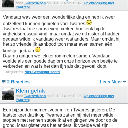
door
TwarresNoah
op 31-10-14 om 15:42 (
Op ontdekking met
Twarres
)
Vandaag was weer een wonderlijke dag en heb ik weer
ontzettend kunnen genieten van Twarres.
Twarres laat me soms even merken hoe leuk hij de
vrijheidsdressuur vind, maar omdat we dit gister al hadden
gedaan wilde ik vandaag weer wat anders. Maar omdat hij
het zo vriendelijk aanbood toch maar even samen één
kunstje gedaan.
Daarna gingen we lekker rommelen samen. Vandaag
voelde als een goede dag om onze horizon een beetje te
verbreden en wat is het dan fijn als dat gevoel klopt.
Categorieën:
Niet-Gecategoriseerd
2 Reacties
Lees Meer
Klein geluk
door
TwarresNoah
op 30-10-14 om 10:08 (
Op ontdekking met
Twarres
)
Een bijzonder moment voor mij en Twarres gisteren. De
laatste keer dat ik op Twarres zat en hij niet meer wilde
stoppen met rennen stapte ik af en gingen we door op de
grond. Maar gister was het anders! Ik voelde wel zijn