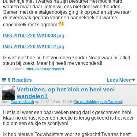
buitenritje met Twarres na zijn blesurre! Het mocht hard
waaien maar daar lieten wij ons niet door weerhouden.
Samen met drie stalgenootjes ging ik op pad en zij we naar
duinvermaak gegaan voor een pannekoek en warme
chocomelk met slagroom
IMG-20141220-WA0008.jpg
IMG-20141220-WA0012.jpg
Ik wist niet hoe hij het zou doen zonder Noah waar hij altijd
steun bij zoekt. Maar hij heeft me verwonderd!
Categorieën:
Niet-Gecategoriseerd
6 Reacties
Lees Meer
Verhuizen, op het blok en heel veel
wandelen!!
door
TwarresNoah
op 11-12-14 om 16:26 (
Op ontdekking met Twarres
)
Het is al weer een paar weken terug dat ik geschreven heb!
Maar nu de rust weer een beetje is terug gekeerd is het weer
tijd om een stukje te schrijven!
Ik heb nieuwe Touwhalsters voor ze gekocht! Twarres heeft