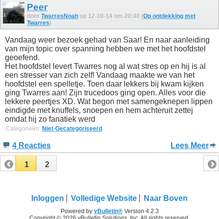
Peer
door
TwarresNoah
op 12-10-14 om 20:40 (
Op ontdekking met
Twarres
)
Vandaag weer bezoek gehad van Saar! En naar aanleiding
van mijn topic over spanning hebben we met het hoofdstel
geoefend.
Het hoofdstel levert Twarres nog al wat stres op en hij is al
een stresser van zich zelf! Vandaag maakte we van het
hoofdstel een spelletje. Toen daar lekkers bij kwam kijken
ging Twarres aan! Zijn trucedoos ging open. Alles voor die
lekkere peertjes XD. Wat begon met samengeknepen lippen
eindigde met knuffels, snoepen en hem achteruit zettej
omdat hij zo fanatiek werd
Categorieën:
Niet-Gecategoriseerd
4 Reacties
Lees Meer
1
2
Inloggen
Volledige Website
Naar Boven
Powered by
vBulletin®
Version 4.2.3
Copyright © 2026 vBulletin Solutions, Inc. All rights reserved.