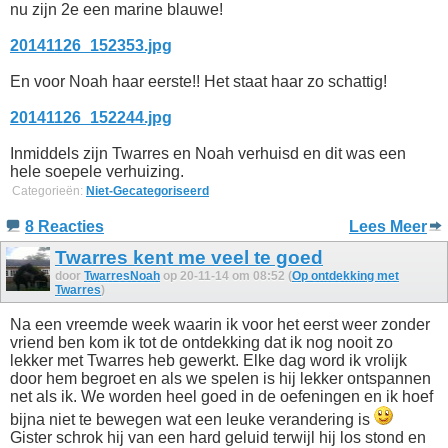
nu zijn 2e een marine blauwe!
20141126_152353.jpg
En voor Noah haar eerste!! Het staat haar zo schattig!
20141126_152244.jpg
Inmiddels zijn Twarres en Noah verhuisd en dit was een
hele soepele verhuizing.
Categorieën:
Niet-Gecategoriseerd
8 Reacties
Lees Meer
Twarres kent me veel te goed
door
TwarresNoah
op 20-11-14 om 08:52 (
Op ontdekking met
Twarres
)
Na een vreemde week waarin ik voor het eerst weer zonder
vriend ben kom ik tot de ontdekking dat ik nog nooit zo
lekker met Twarres heb gewerkt. Elke dag word ik vrolijk
door hem begroet en als we spelen is hij lekker ontspannen
net als ik. We worden heel goed in de oefeningen en ik hoef
bijna niet te bewegen wat een leuke verandering is
Gister schrok hij van een hard geluid terwijl hij los stond en