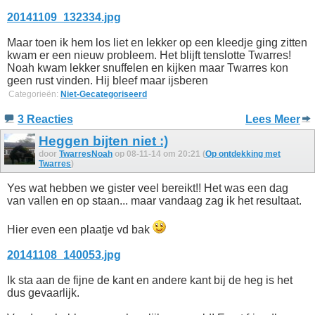
20141109_132334.jpg
Maar toen ik hem los liet en lekker op een kleedje ging zitten
kwam er een nieuw probleem. Het blijft tenslotte Twarres!
Noah kwam lekker snuffelen en kijken maar Twarres kon
geen rust vinden. Hij bleef maar ijsberen
Categorieën:
Niet-Gecategoriseerd
3 Reacties
Lees Meer
Heggen bijten niet :)
door
TwarresNoah
op 08-11-14 om 20:21 (
Op ontdekking met
Twarres
)
Yes wat hebben we gister veel bereikt!! Het was een dag
van vallen en op staan... maar vandaag zag ik het resultaat.
Hier even een plaatje vd bak
20141108_140053.jpg
Ik sta aan de fijne de kant en andere kant bij de heg is het
dus gevaarlijk.