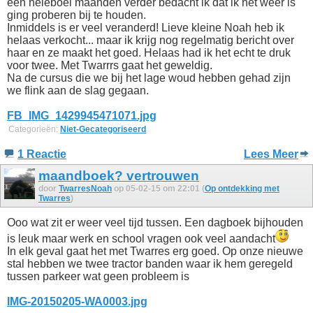
een heleboel maanden verder bedacht ik dat ik het weer is
ging proberen bij te houden.
Inmiddels is er veel veranderd! Lieve kleine Noah heb ik
helaas verkocht... maar ik krijg nog regelmatig bericht over
haar en ze maakt het goed. Helaas had ik het echt te druk
voor twee. Met Twarrrs gaat het geweldig.
Na de cursus die we bij het lage woud hebben gehad zijn
we flink aan de slag gegaan.
FB_IMG_1429945471071.jpg
Categorieën:
Niet-Gecategoriseerd
1 Reactie
Lees Meer
maandboek? vertrouwen
door
TwarresNoah
op 05-02-15 om 22:01 (
Op ontdekking met
Twarres
)
Ooo wat zit er weer veel tijd tussen. Een dagboek bijhouden
is leuk maar werk en school vragen ook veel aandacht
In elk geval gaat het met Twarres erg goed. Op onze nieuwe
stal hebben we twee tractor banden waar ik hem geregeld
tussen parkeer wat geen probleem is
IMG-20150205-WA0003.jpg