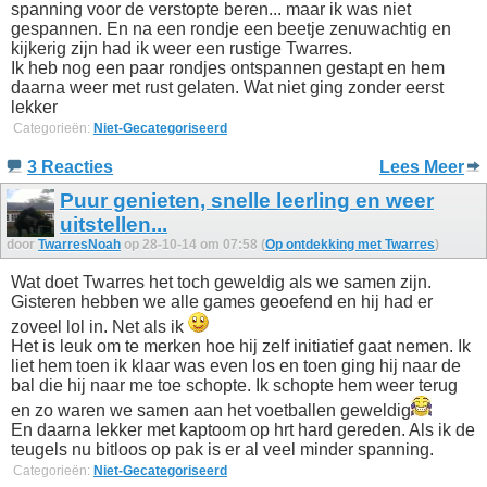
spanning voor de verstopte beren... maar ik was niet
gespannen. En na een rondje een beetje zenuwachtig en
kijkerig zijn had ik weer een rustige Twarres.
Ik heb nog een paar rondjes ontspannen gestapt en hem
daarna weer met rust gelaten. Wat niet ging zonder eerst
lekker
Categorieën:
Niet-Gecategoriseerd
3 Reacties
Lees Meer
Puur genieten, snelle leerling en weer
uitstellen...
door
TwarresNoah
op 28-10-14 om 07:58 (
Op ontdekking met Twarres
)
Wat doet Twarres het toch geweldig als we samen zijn.
Gisteren hebben we alle games geoefend en hij had er
zoveel lol in. Net als ik
Het is leuk om te merken hoe hij zelf initiatief gaat nemen. Ik
liet hem toen ik klaar was even los en toen ging hij naar de
bal die hij naar me toe schopte. Ik schopte hem weer terug
en zo waren we samen aan het voetballen geweldig
En daarna lekker met kaptoom op hrt hard gereden. Als ik de
teugels nu bitloos op pak is er al veel minder spanning.
Categorieën:
Niet-Gecategoriseerd