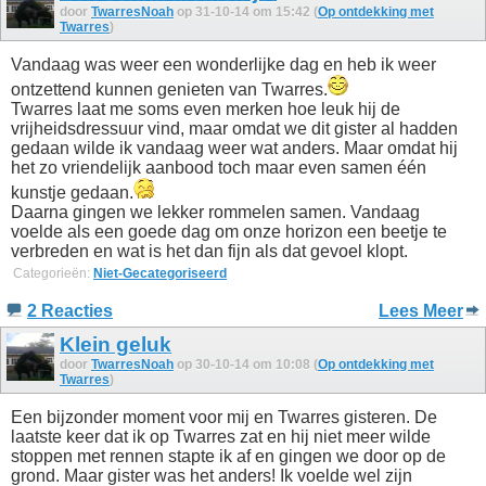
door
TwarresNoah
op 31-10-14 om 15:42 (
Op ontdekking met
Twarres
)
Vandaag was weer een wonderlijke dag en heb ik weer
ontzettend kunnen genieten van Twarres.
Twarres laat me soms even merken hoe leuk hij de
vrijheidsdressuur vind, maar omdat we dit gister al hadden
gedaan wilde ik vandaag weer wat anders. Maar omdat hij
het zo vriendelijk aanbood toch maar even samen één
kunstje gedaan.
Daarna gingen we lekker rommelen samen. Vandaag
voelde als een goede dag om onze horizon een beetje te
verbreden en wat is het dan fijn als dat gevoel klopt.
Categorieën:
Niet-Gecategoriseerd
2 Reacties
Lees Meer
Klein geluk
door
TwarresNoah
op 30-10-14 om 10:08 (
Op ontdekking met
Twarres
)
Een bijzonder moment voor mij en Twarres gisteren. De
laatste keer dat ik op Twarres zat en hij niet meer wilde
stoppen met rennen stapte ik af en gingen we door op de
grond. Maar gister was het anders! Ik voelde wel zijn