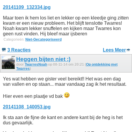
20141109_132334.jpg
Maar toen ik hem los liet en lekker op een kleedje ging zitten
kwam er een nieuw probleem. Het blijft tenslotte Twarres!
Noah kwam lekker snuffelen en kijken maar Twarres kon
geen rust vinden. Hij bleef maar ijsberen
Categorieën:
Niet-Gecategoriseerd
3 Reacties
Lees Meer
Heggen bijten niet :)
door
TwarresNoah
op 08-11-14 om 20:21 (
Op ontdekking met
Twarres
)
Yes wat hebben we gister veel bereikt!! Het was een dag
van vallen en op staan... maar vandaag zag ik het resultaat.
Hier even een plaatje vd bak
20141108_140053.jpg
Ik sta aan de fijne de kant en andere kant bij de heg is het
dus gevaarlijk.