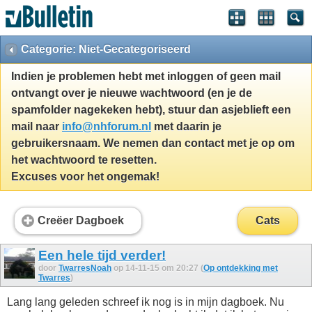
Categorie: Niet-Gecategoriseerd
Indien je problemen hebt met inloggen of geen mail
ontvangt over je nieuwe wachtwoord (en je de
spamfolder nagekeken hebt), stuur dan asjeblieft een
mail naar
info@nhforum.nl
met daarin je
gebruikersnaam. We nemen dan contact met je op om
het wachtwoord te resetten.
Excuses voor het ongemak!
Creëer Dagboek
Cats
Een hele tijd verder!
door
TwarresNoah
op 14-11-15 om 20:27 (
Op ontdekking met
Twarres
)
Lang lang geleden schreef ik nog is in mijn dagboek. Nu