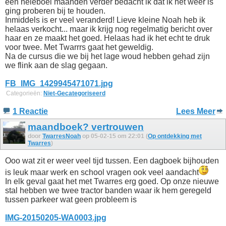
een heleboel maanden verder bedacht ik dat ik het weer is
ging proberen bij te houden.
Inmiddels is er veel veranderd! Lieve kleine Noah heb ik
helaas verkocht... maar ik krijg nog regelmatig bericht over
haar en ze maakt het goed. Helaas had ik het echt te druk
voor twee. Met Twarrrs gaat het geweldig.
Na de cursus die we bij het lage woud hebben gehad zijn
we flink aan de slag gegaan.
FB_IMG_1429945471071.jpg
Categorieën:
Niet-Gecategoriseerd
1 Reactie
Lees Meer
maandboek? vertrouwen
door
TwarresNoah
op 05-02-15 om 22:01 (
Op ontdekking met
Twarres
)
Ooo wat zit er weer veel tijd tussen. Een dagboek bijhouden
is leuk maar werk en school vragen ook veel aandacht
In elk geval gaat het met Twarres erg goed. Op onze nieuwe
stal hebben we twee tractor banden waar ik hem geregeld
tussen parkeer wat geen probleem is
IMG-20150205-WA0003.jpg