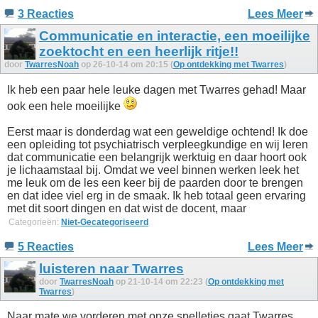
3 Reacties
Lees Meer
Communicatie en interactie, een moeilijke
zoektocht en een heerlijk ritje!!
door
TwarresNoah
op 26-10-14 om 20:15 (
Op ontdekking met Twarres
)
Ik heb een paar hele leuke dagen met Twarres gehad! Maar
ook een hele moeilijke
Eerst maar is donderdag wat een geweldige ochtend! Ik doe
een opleiding tot psychiatrisch verpleegkundige en wij leren
dat communicatie een belangrijk werktuig en daar hoort ook
je lichaamstaal bij. Omdat we veel binnen werken leek het
me leuk om de les een keer bij de paarden door te brengen
en dat idee viel erg in de smaak. Ik heb totaal geen ervaring
met dit soort dingen en dat wist de docent, maar
Categorieën:
Niet-Gecategoriseerd
5 Reacties
Lees Meer
luisteren naar Twarres
door
TwarresNoah
op 21-10-14 om 22:23 (
Op ontdekking met
Twarres
)
Naar mate we vorderen met onze spelletjes gaat Twarres