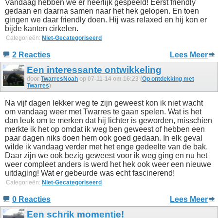
Vandaag hebben we er heerlijk gespeeld! Eerst friendly
gedaan en daarna samen naar het hek gelopen. En toen
gingen we daar friendly doen. Hij was relaxed en hij kon er
bijde kanten cirkelen.
Categorieën:
Niet-Gecategoriseerd
2 Reacties
Lees Meer
Een interessante ontwikkeling
door
TwarresNoah
op 07-11-14 om 16:23 (
Op ontdekking met
Twarres
)
Na vijf dagen lekker weg te zijn geweest kon ik niet wacht
om vandaag weer met Twarres te gaan spelen. Wat is het
dan leuk om te merken dat hij lichter is geworden, misschien
merkte ik het op omdat ik weg ben geweest of hebben een
paar dagen niks doen hem ook goed gedaan. In elk geval
wilde ik vandaag verder met het enge gedeelte van de bak.
Daar zijn we ook bezig geweest voor ik weg ging en nu het
weer compleet anders is werd het hek ook weer een nieuwe
uitdaging! Wat er gebeurde was echt fascinerend!
Categorieën:
Niet-Gecategoriseerd
0 Reacties
Lees Meer
Een schrik momentje!