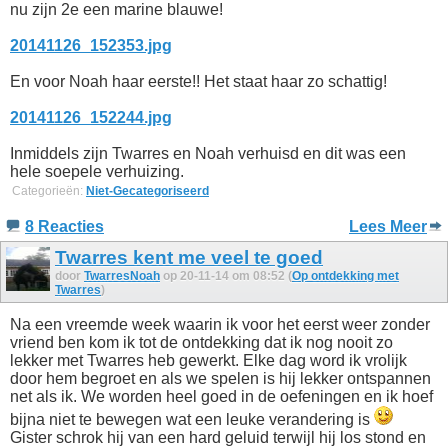
nu zijn 2e een marine blauwe!
20141126_152353.jpg
En voor Noah haar eerste!! Het staat haar zo schattig!
20141126_152244.jpg
Inmiddels zijn Twarres en Noah verhuisd en dit was een
hele soepele verhuizing.
Categorieën:
Niet-Gecategoriseerd
8 Reacties
Lees Meer
Twarres kent me veel te goed
door
TwarresNoah
op 20-11-14 om 08:52 (
Op ontdekking met
Twarres
)
Na een vreemde week waarin ik voor het eerst weer zonder
vriend ben kom ik tot de ontdekking dat ik nog nooit zo
lekker met Twarres heb gewerkt. Elke dag word ik vrolijk
door hem begroet en als we spelen is hij lekker ontspannen
net als ik. We worden heel goed in de oefeningen en ik hoef
bijna niet te bewegen wat een leuke verandering is
Gister schrok hij van een hard geluid terwijl hij los stond en