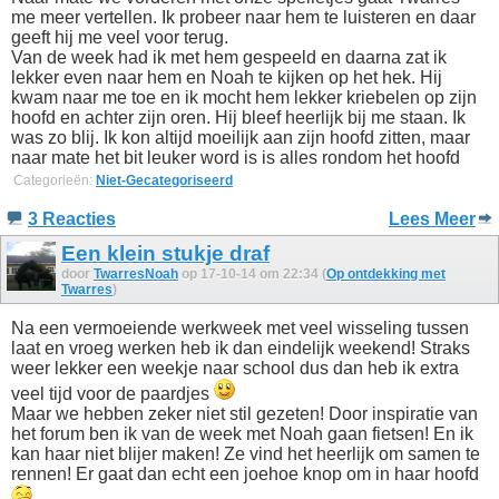
me meer vertellen. Ik probeer naar hem te luisteren en daar
geeft hij me veel voor terug.
Van de week had ik met hem gespeeld en daarna zat ik
lekker even naar hem en Noah te kijken op het hek. Hij
kwam naar me toe en ik mocht hem lekker kriebelen op zijn
hoofd en achter zijn oren. Hij bleef heerlijk bij me staan. Ik
was zo blij. Ik kon altijd moeilijk aan zijn hoofd zitten, maar
naar mate het bit leuker word is is alles rondom het hoofd
Categorieën:
Niet-Gecategoriseerd
3 Reacties
Lees Meer
Een klein stukje draf
door
TwarresNoah
op 17-10-14 om 22:34 (
Op ontdekking met
Twarres
)
Na een vermoeiende werkweek met veel wisseling tussen
laat en vroeg werken heb ik dan eindelijk weekend! Straks
weer lekker een weekje naar school dus dan heb ik extra
veel tijd voor de paardjes
Maar we hebben zeker niet stil gezeten! Door inspiratie van
het forum ben ik van de week met Noah gaan fietsen! En ik
kan haar niet blijer maken! Ze vind het heerlijk om samen te
rennen! Er gaat dan echt een joehoe knop om in haar hoofd