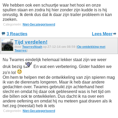
We hebben ook een schuurtje waar het hooi en onze
spullen staan en zodra hij hier zonder zijn kudde is is hij
onrustig. Ik denk dus dat ik daar zijn trailer probleem in kan
zoeken.
Categorieën:
Niet-Gecategoriseerd
3 Reacties
Lees Meer
Tijd verdelen!
door
TwarresNoah
op 27-12-14 om 08:59 (
Op ontdekking met
Twarres
)
Nu Twarres eindelijk helemaal lekker staat zijn we weer
druk bezig s
En wat een verbetering. Gister hadden we
zo'n lol
Om hem te helpen met de ontwikkeling van zijn spieren mag
ik van de dierenarts longeren. Maar ik heb daar andere
gedachten over. Twarres gebruikt zijn achterhand heel
slecht en omdat hij daar ook gebleseerd was is het tijd om
die billen ook te ontwikkelen. Dus dacht ik na over een
andere oefening en omdat hij nu meteen gaat draven als ik
het zeg (meestal) heb ik iets
Categorieën:
Niet-Gecategoriseerd