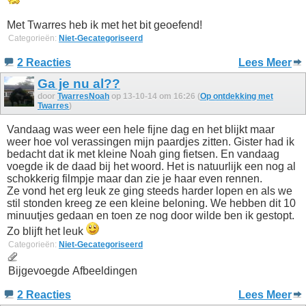
Met Twarres heb ik met het bit geoefend!
Categorieën:
Niet-Gecategoriseerd
2 Reacties
Lees Meer
Ga je nu al??
door
TwarresNoah
op 13-10-14 om 16:26 (
Op ontdekking met
Twarres
)
Vandaag was weer een hele fijne dag en het blijkt maar
weer hoe vol verassingen mijn paardjes zitten. Gister had ik
bedacht dat ik met kleine Noah ging fietsen. En vandaag
voegde ik de daad bij het woord. Het is natuurlijk een nog al
schokkerig filmpje maar dan zie je haar even rennen.
Ze vond het erg leuk ze ging steeds harder lopen en als we
stil stonden kreeg ze een kleine beloning. We hebben dit 10
minuutjes gedaan en toen ze nog door wilde ben ik gestopt.
Zo blijft het leuk
Categorieën:
Niet-Gecategoriseerd
Bijgevoegde Afbeeldingen
2 Reacties
Lees Meer