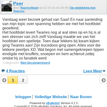
Peer
door
TwarresNoah
op 12-10-14 om 20:40 (
Op ontdekking met
Twarres
)
Vandaag weer bezoek gehad van Saar! En naar aanleiding
van mijn topic over spanning hebben we met het hoofdstel
geoefend.
Het hoofdstel levert Twarres nog al wat stres op en hij is al
een stresser van zich zelf! Vandaag maakte we van het
hoofdstel een spelletje. Toen daar lekkers bij kwam kijken
ging Twarres aan! Zijn trucedoos ging open. Alles voor die
lekkere peertjes XD. Wat begon met samengeknepen lippen
eindigde met knuffels, snoepen en hem achteruit zettej
omdat hij zo fanatiek werd
Categorieën:
Niet-Gecategoriseerd
4 Reacties
Lees Meer
1
2
Inloggen
Volledige Website
Naar Boven
Powered by
vBulletin®
Version 4.2.3
Copyright © 2026 vBulletin Solutions, Inc. All rights reserved.