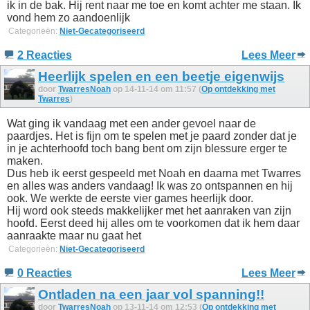
ik in de bak. Hij rent naar me toe en komt achter me staan. Ik
vond hem zo aandoenlijk
Categorieën:
Niet-Gecategoriseerd
2 Reacties
Lees Meer
Heerlijk spelen en een beetje eigenwijs
door
TwarresNoah
op 14-11-14 om 11:57 (
Op ontdekking met
Twarres
)
Wat ging ik vandaag met een ander gevoel naar de
paardjes. Het is fijn om te spelen met je paard zonder dat je
in je achterhoofd toch bang bent om zijn blessure erger te
maken.
Dus heb ik eerst gespeeld met Noah en daarna met Twarres
en alles was anders vandaag! Ik was zo ontspannen en hij
ook. We werkte de eerste vier games heerlijk door.
Hij word ook steeds makkelijker met het aanraken van zijn
hoofd. Eerst deed hij alles om te voorkomen dat ik hem daar
aanraakte maar nu gaat het
Categorieën:
Niet-Gecategoriseerd
0 Reacties
Lees Meer
Ontladen na een jaar vol spanning!!
door
TwarresNoah
op 13-11-14 om 12:53 (
Op ontdekking met