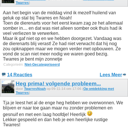
Twarres
)
Aan het begin van de middag vind ik mezelf huilend van
geluk op stal bij Twarres en Noah!
Toen de dierenarts voor het eerst kwam zag ze het allemaal
somber in.... en dat was niet alleen somber ook thuis had ik
veel verliezen te verwerken.
Maar ik gaf niet op en we hebben doorgezet. Vandaag was
de dierenarts blij verast! Ze had niet verwacht dat hij nog
zou opknappen maar we mogen verder met opbouwen. Ze
vond de scan niet meer nodig we waren goed bezig.
Twarres je bent mijn zonnetje
Categorieën:
Niet-Gecategoriseerd
14 Reacties
Lees Meer
Heg prima! volgende probleem...
door
TwarresNoah
op 09-11-14 om 17:06 (
Op ontdekking met
Twarres
)
Tja je leest het al de enge heg hebben we overwonnen. We
blijven er naar toe gaan maar nu zonder problemen en
gesnuif en met een laag hoofdje! Heerlijk
Lekker gespeeld en dan heb je een heerlijke rustige
Twarres!