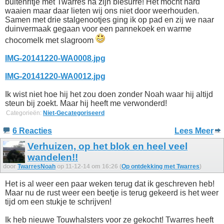
buitenritje met Twarres na zijn blesurre! Het mocht hard
waaien maar daar lieten wij ons niet door weerhouden.
Samen met drie stalgenootjes ging ik op pad en zij we naar
duinvermaak gegaan voor een pannekoek en warme
chocomelk met slagroom
IMG-20141220-WA0008.jpg
IMG-20141220-WA0012.jpg
Ik wist niet hoe hij het zou doen zonder Noah waar hij altijd
steun bij zoekt. Maar hij heeft me verwonderd!
Categorieën:
Niet-Gecategoriseerd
6 Reacties
Lees Meer
Verhuizen, op het blok en heel veel
wandelen!!
door
TwarresNoah
op 11-12-14 om 16:26 (
Op ontdekking met Twarres
)
Het is al weer een paar weken terug dat ik geschreven heb!
Maar nu de rust weer een beetje is terug gekeerd is het weer
tijd om een stukje te schrijven!
Ik heb nieuwe Touwhalsters voor ze gekocht! Twarres heeft