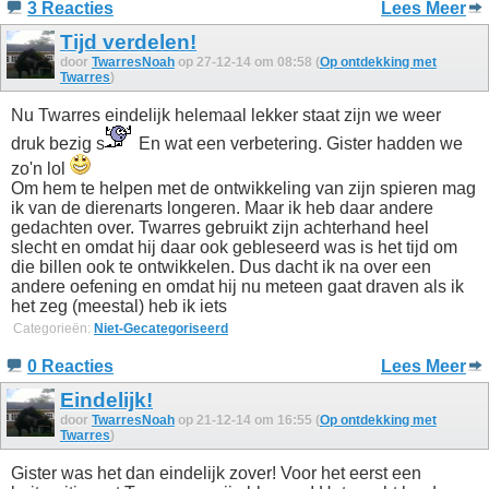
3 Reacties
Lees Meer
Tijd verdelen!
door
TwarresNoah
op 27-12-14 om 08:58 (
Op ontdekking met
Twarres
)
Nu Twarres eindelijk helemaal lekker staat zijn we weer
druk bezig s
En wat een verbetering. Gister hadden we
zo'n lol
Om hem te helpen met de ontwikkeling van zijn spieren mag
ik van de dierenarts longeren. Maar ik heb daar andere
gedachten over. Twarres gebruikt zijn achterhand heel
slecht en omdat hij daar ook gebleseerd was is het tijd om
die billen ook te ontwikkelen. Dus dacht ik na over een
andere oefening en omdat hij nu meteen gaat draven als ik
het zeg (meestal) heb ik iets
Categorieën:
Niet-Gecategoriseerd
0 Reacties
Lees Meer
Eindelijk!
door
TwarresNoah
op 21-12-14 om 16:55 (
Op ontdekking met
Twarres
)
Gister was het dan eindelijk zover! Voor het eerst een