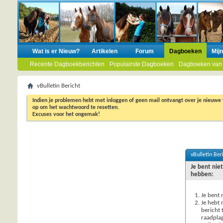
Wat is er Nieuw?
Artikelen
Forum
Dagboeken
Mij
Recente Dagboekberichten
Populairste Dagboeken
Dagboeken van
vBulletin Bericht
Indien je problemen hebt met inloggen of geen mail ontvangt over je nieuwe
op om het wachtwoord te resetten.
Excuses voor het ongemak!
vBulletin Ber
Je bent nie
hebben:
Je bent 
Je hebt 
bericht 
raadpla