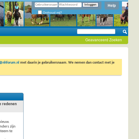
Help
Onthoud mij?
Geavanceerd Zoeken
o@nhforum.nl
met daarin je gebruikersnaam. We nemen dan contact met je
re redenen
nieuw.
nders zijn
steem te