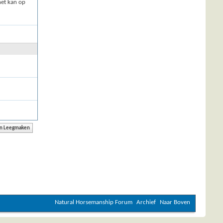
het kan op
Natural Horsemanship Forum
Archief
Naar Boven