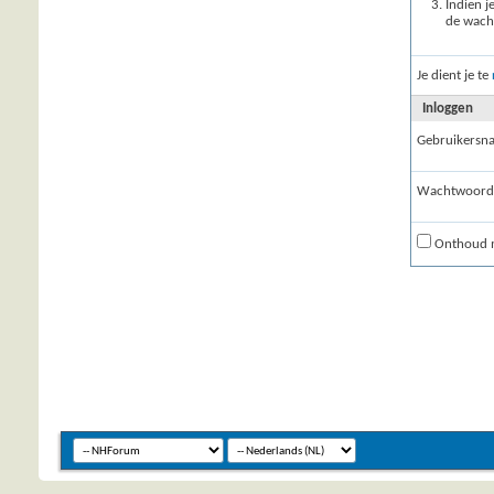
Indien j
de wacht
Je dient je te
Inloggen
Gebruikersn
Wachtwoord
Onthoud m