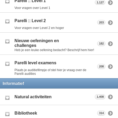
Parelli :: Level 1
1.127
Voor vragen over Level 1
Parelli :: Level 2
203
Voor vragen over Level 2 en hoger
Nieuwe oefeningen en
182
challenges
Heb je een leuke oefening bedacht? Beschrijf hem hier!
Parelli level examens
208
Plaats je auditiefilmpje of stel hier je vraag over de
Parelli audities
Informatief
Natural activiteiten
1.408
Bibliotheek
314