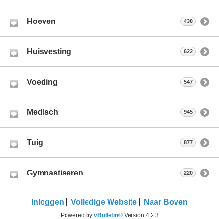
Hoeven
438
Huisvesting
622
Voeding
547
Medisch
945
Tuig
877
Gymnastiseren
220
Inloggen
Volledige Website
Naar Boven
Powered by
vBulletin®
Version 4.2.3