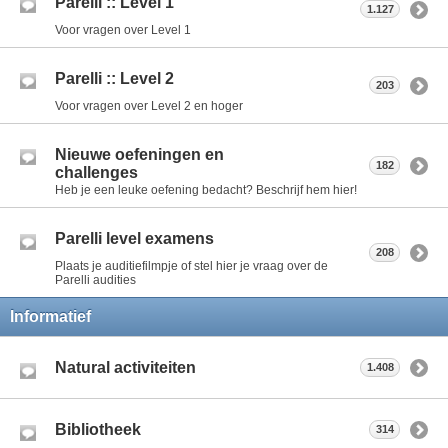
Parelli :: Level 1
1.127
Voor vragen over Level 1
Parelli :: Level 2
203
Voor vragen over Level 2 en hoger
Nieuwe oefeningen en
182
challenges
Heb je een leuke oefening bedacht? Beschrijf hem hier!
Parelli level examens
208
Plaats je auditiefilmpje of stel hier je vraag over de
Parelli audities
Informatief
Natural activiteiten
1.408
Bibliotheek
314