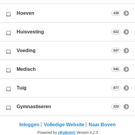
Hoeven
438
Huisvesting
622
Voeding
547
Medisch
945
Tuig
877
Gymnastiseren
220
Inloggen
Volledige Website
Naar Boven
Powered by
vBulletin®
Version 4.2.3