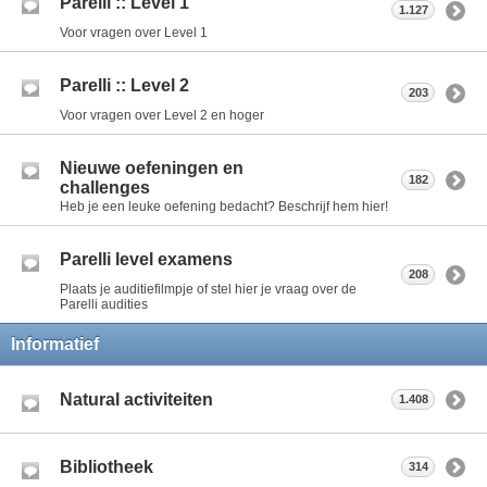
Parelli :: Level 1
1.127
Voor vragen over Level 1
Parelli :: Level 2
203
Voor vragen over Level 2 en hoger
Nieuwe oefeningen en
182
challenges
Heb je een leuke oefening bedacht? Beschrijf hem hier!
Parelli level examens
208
Plaats je auditiefilmpje of stel hier je vraag over de
Parelli audities
Informatief
Natural activiteiten
1.408
Bibliotheek
314