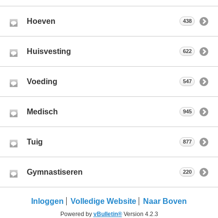
Hoeven
438
Huisvesting
622
Voeding
547
Medisch
945
Tuig
877
Gymnastiseren
220
Inloggen
Volledige Website
Naar Boven
Powered by
vBulletin®
Version 4.2.3