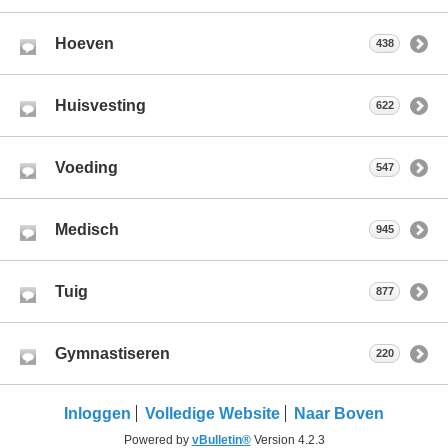
Hoeven
438
Huisvesting
622
Voeding
547
Medisch
945
Tuig
877
Gymnastiseren
220
Inloggen
Volledige Website
Naar Boven
Powered by
vBulletin®
Version 4.2.3