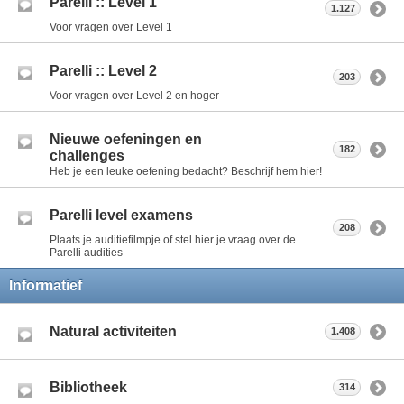
Parelli :: Level 1
1.127
Voor vragen over Level 1
Parelli :: Level 2
203
Voor vragen over Level 2 en hoger
Nieuwe oefeningen en
182
challenges
Heb je een leuke oefening bedacht? Beschrijf hem hier!
Parelli level examens
208
Plaats je auditiefilmpje of stel hier je vraag over de
Parelli audities
Informatief
Natural activiteiten
1.408
Bibliotheek
314