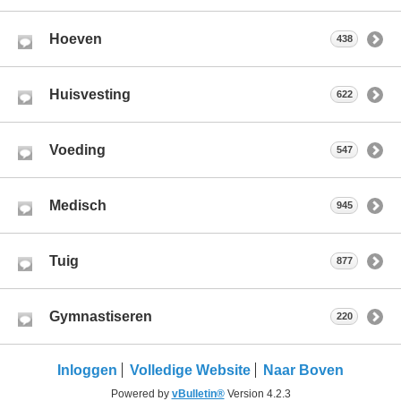
Hoeven
438
Huisvesting
622
Voeding
547
Medisch
945
Tuig
877
Gymnastiseren
220
Inloggen
Volledige Website
Naar Boven
Powered by
vBulletin®
Version 4.2.3