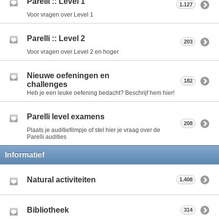
Parelli :: Level 1
1.127
Voor vragen over Level 1
Parelli :: Level 2
203
Voor vragen over Level 2 en hoger
Nieuwe oefeningen en
182
challenges
Heb je een leuke oefening bedacht? Beschrijf hem hier!
Parelli level examens
208
Plaats je auditiefilmpje of stel hier je vraag over de
Parelli audities
Informatief
Natural activiteiten
1.408
Bibliotheek
314