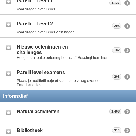
Parelli :: Level 1
1.127
Voor vragen over Level 1
Parelli :: Level 2
203
Voor vragen over Level 2 en hoger
Nieuwe oefeningen en
182
challenges
Heb je een leuke oefening bedacht? Beschrijf hem hier!
Parelli level examens
208
Plaats je auditiefilmpje of stel hier je vraag over de
Parelli audities
Informatief
Natural activiteiten
1.408
Bibliotheek
314