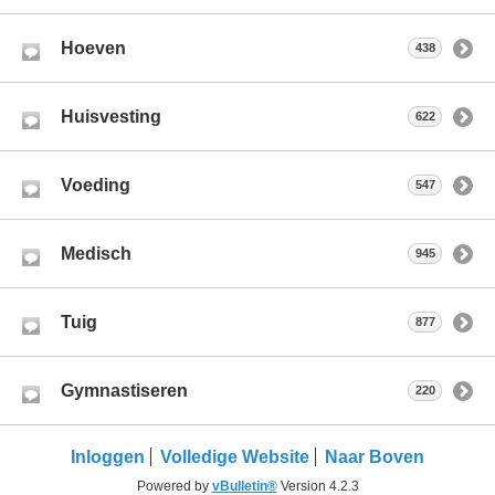
Hoeven
438
Huisvesting
622
Voeding
547
Medisch
945
Tuig
877
Gymnastiseren
220
Inloggen
Volledige Website
Naar Boven
Powered by
vBulletin®
Version 4.2.3