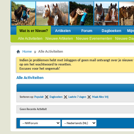
Wat is er Nieuw?
Artikelen
Forum
Dagboeken
Mij
Alle Activiteiten
Nieuwe Artikelen
Nieuwe Evenementen
Nieuwe Da
Home
Alle Activiteiten
Indien je problemen hebt met inloggen of geen mail ontvangt over je nieuwe
op om het wachtwoord te resetten.
Excuses voor het ongemak!
Alle Activiteiten
Sorteren op:
Populair
Dagboeken
Laatste 7 dagen
Maak Alles Vrij
Geen Recente Activiteit