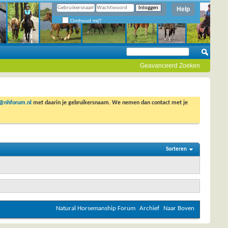
Help
Onthoud mij?
Geavanceerd Zoeken
o@nhforum.nl
met daarin je gebruikersnaam. We nemen dan contact met je
Sorteren
Natural Horsemanship Forum
Archief
Naar Boven