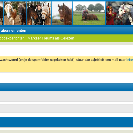
n abonnementen
gboekberichten
Markeer Forums als Gelezen
 wachtwoord (en je de spamfolder nagekeken hebt), stuur dan asjeblieft een mail naar
inf