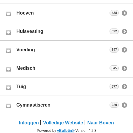
Hoeven
438
Huisvesting
622
Voeding
547
Medisch
945
Tuig
877
Gymnastiseren
220
Inloggen
Volledige Website
Naar Boven
Powered by
vBulletin®
Version 4.2.3