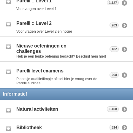
Parelli :: Level 1
1.127
Voor vragen over Level 1
Parelli :: Level 2
203
Voor vragen over Level 2 en hoger
Nieuwe oefeningen en
182
challenges
Heb je een leuke oefening bedacht? Beschrijf hem hier!
Parelli level examens
208
Plaats je auditiefilmpje of stel hier je vraag over de
Parelli audities
Informatief
Natural activiteiten
1.408
Bibliotheek
314