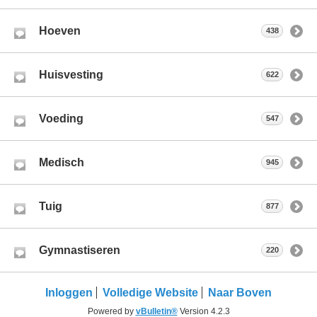
Hoeven
438
Huisvesting
622
Voeding
547
Medisch
945
Tuig
877
Gymnastiseren
220
Inloggen
Volledige Website
Naar Boven
Powered by
vBulletin®
Version 4.2.3