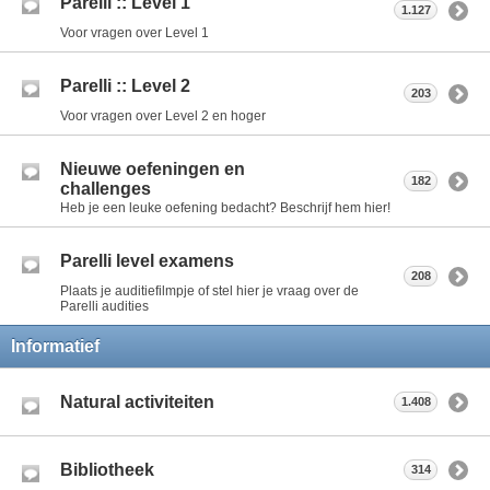
Parelli :: Level 1
1.127
Voor vragen over Level 1
Parelli :: Level 2
203
Voor vragen over Level 2 en hoger
Nieuwe oefeningen en
182
challenges
Heb je een leuke oefening bedacht? Beschrijf hem hier!
Parelli level examens
208
Plaats je auditiefilmpje of stel hier je vraag over de
Parelli audities
Informatief
Natural activiteiten
1.408
Bibliotheek
314