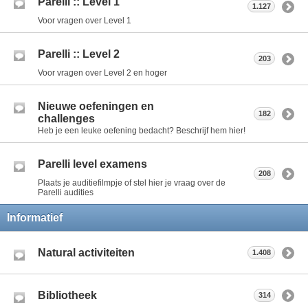
Parelli :: Level 1
1.127
Voor vragen over Level 1
Parelli :: Level 2
203
Voor vragen over Level 2 en hoger
Nieuwe oefeningen en
182
challenges
Heb je een leuke oefening bedacht? Beschrijf hem hier!
Parelli level examens
208
Plaats je auditiefilmpje of stel hier je vraag over de
Parelli audities
Informatief
Natural activiteiten
1.408
Bibliotheek
314