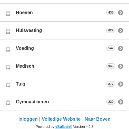
Hoeven
438
Huisvesting
622
Voeding
547
Medisch
945
Tuig
877
Gymnastiseren
220
Inloggen
Volledige Website
Naar Boven
Powered by
vBulletin®
Version 4.2.3