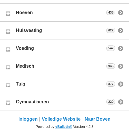
Hoeven
438
Huisvesting
622
Voeding
547
Medisch
945
Tuig
877
Gymnastiseren
220
Inloggen
Volledige Website
Naar Boven
Powered by
vBulletin®
Version 4.2.3