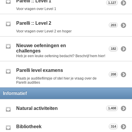
Parelli :: Level 1
1.127
Voor vragen over Level 1
Parelli :: Level 2
203
Voor vragen over Level 2 en hoger
Nieuwe oefeningen en
182
challenges
Heb je een leuke oefening bedacht? Beschrijf hem hier!
Parelli level examens
208
Plaats je auditiefilmpje of stel hier je vraag over de
Parelli audities
Informatief
Natural activiteiten
1.408
Bibliotheek
314