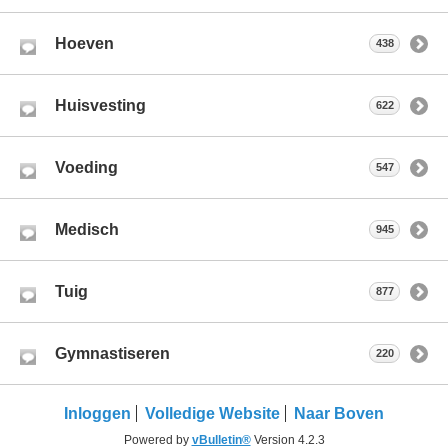
Hoeven
438
Huisvesting
622
Voeding
547
Medisch
945
Tuig
877
Gymnastiseren
220
Inloggen
Volledige Website
Naar Boven
Powered by
vBulletin®
Version 4.2.3