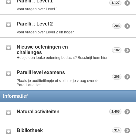
Parelli :: Level 1
1.127
Voor vragen over Level 1
Parelli :: Level 2
203
Voor vragen over Level 2 en hoger
Nieuwe oefeningen en
182
challenges
Heb je een leuke oefening bedacht? Beschrijf hem hier!
Parelli level examens
208
Plaats je auditiefilmpje of stel hier je vraag over de
Parelli audities
Informatief
Natural activiteiten
1.408
Bibliotheek
314