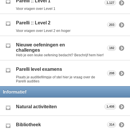
Parelli :: Level 1
1.127
Voor vragen over Level 1
Parelli :: Level 2
203
Voor vragen over Level 2 en hoger
Nieuwe oefeningen en
182
challenges
Heb je een leuke oefening bedacht? Beschrijf hem hier!
Parelli level examens
208
Plaats je auditiefilmpje of stel hier je vraag over de
Parelli audities
Informatief
Natural activiteiten
1.408
Bibliotheek
314