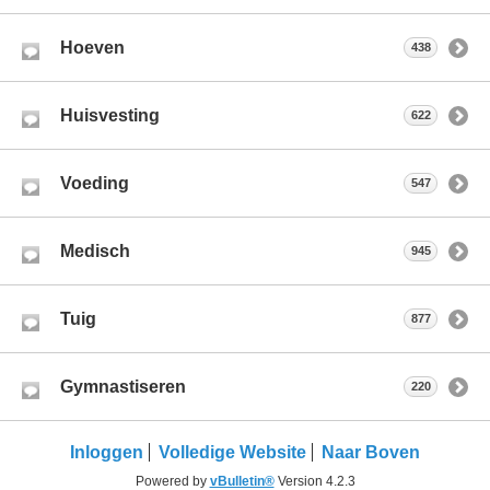
Hoeven
438
Huisvesting
622
Voeding
547
Medisch
945
Tuig
877
Gymnastiseren
220
Inloggen
Volledige Website
Naar Boven
Powered by
vBulletin®
Version 4.2.3