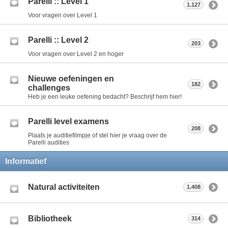
Parelli :: Level 1
1.127
Voor vragen over Level 1
Parelli :: Level 2
203
Voor vragen over Level 2 en hoger
Nieuwe oefeningen en
182
challenges
Heb je een leuke oefening bedacht? Beschrijf hem hier!
Parelli level examens
208
Plaats je auditiefilmpje of stel hier je vraag over de
Parelli audities
Informatief
Natural activiteiten
1.408
Bibliotheek
314