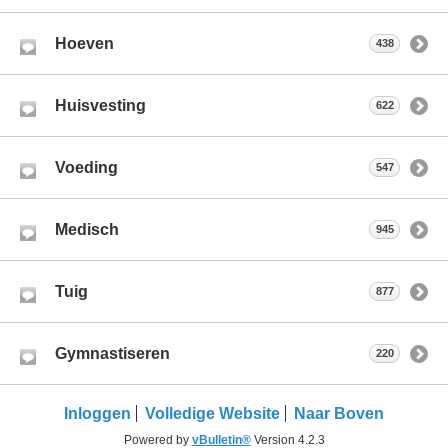
Hoeven
438
Huisvesting
622
Voeding
547
Medisch
945
Tuig
877
Gymnastiseren
220
Inloggen
Volledige Website
Naar Boven
Powered by
vBulletin®
Version 4.2.3