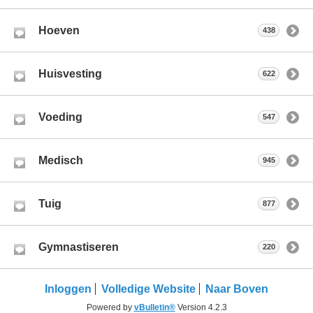
Hoeven
438
Huisvesting
622
Voeding
547
Medisch
945
Tuig
877
Gymnastiseren
220
Inloggen
Volledige Website
Naar Boven
Powered by
vBulletin®
Version 4.2.3