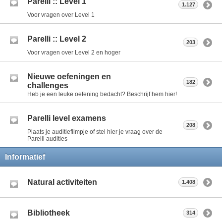
Parelli :: Level 1
1.127
Voor vragen over Level 1
Parelli :: Level 2
203
Voor vragen over Level 2 en hoger
Nieuwe oefeningen en
182
challenges
Heb je een leuke oefening bedacht? Beschrijf hem hier!
Parelli level examens
208
Plaats je auditiefilmpje of stel hier je vraag over de
Parelli audities
Informatief
Natural activiteiten
1.408
Bibliotheek
314