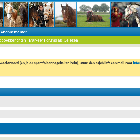
n abonnementen
gboekberichten
Markeer Forums als Gelezen
 wachtwoord (en je de spamfolder nagekeken hebt), stuur dan asjeblieft een mail naar
inf