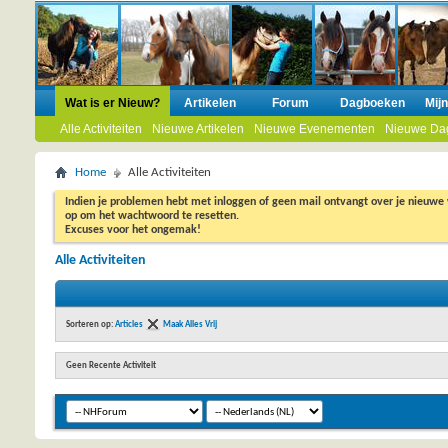
Wat is er Nieuw?
Artikelen
Forum
Dagboeken
Mij
Alle Activiteiten
Nieuwe Artikelen
Nieuwe Evenementen
Nieuwe Da
Home
Alle Activiteiten
Indien je problemen hebt met inloggen of geen mail ontvangt over je nieuwe
op om het wachtwoord te resetten.
Excuses voor het ongemak!
Alle Activiteiten
Sorteren op:
Articles
Maak Alles Vrij
Geen Recente Activiteit