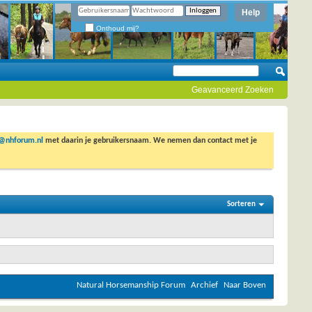
Help
Onthoud mij?
Geavanceerd Zoeken
o@nhforum.nl
met daarin je gebruikersnaam. We nemen dan contact met je
Sorteren
Natural Horsemanship Forum
Archief
Naar Boven