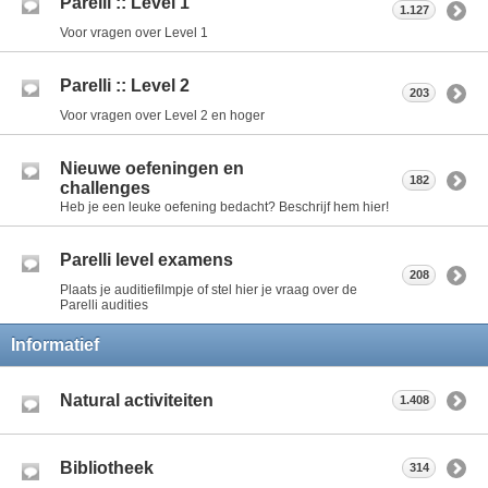
Parelli :: Level 1
1.127
Voor vragen over Level 1
Parelli :: Level 2
203
Voor vragen over Level 2 en hoger
Nieuwe oefeningen en
182
challenges
Heb je een leuke oefening bedacht? Beschrijf hem hier!
Parelli level examens
208
Plaats je auditiefilmpje of stel hier je vraag over de
Parelli audities
Informatief
Natural activiteiten
1.408
Bibliotheek
314