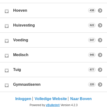
Hoeven
438
Huisvesting
622
Voeding
547
Medisch
945
Tuig
877
Gymnastiseren
220
Inloggen
Volledige Website
Naar Boven
Powered by
vBulletin®
Version 4.2.3